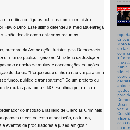
ram a crítica de figuras públicas como o ministro
r Flávio Dino. Este último defendeu a imediata entrega
 a União decidir como aplicar os recursos.
report
Critica
Moro t
de faz
s, membro da Associação Juristas pela Democracia
com a
e um fundo público, ligado ao Ministério da Justiça e
inform
Lava J
repassa o dinheiro de multas e condenações de ações
Zanin. 
silênc
ração de danos. “Porque esse dinheiro não vai para uma
sobre 
se fundo, público e transparente? Se um prefeito ou
derret
antes 
o de multas para uma ONG escolhida por ele, era
ajudou
para de
Democ
Brasil
vez, a
denador do Instituto Brasileiro de Ciências Criminais
Consti
 grandes riscos de essa associação, no futuro,
vilipe
caso d
as e eventos de procuradores e juízes amigos.”
na me