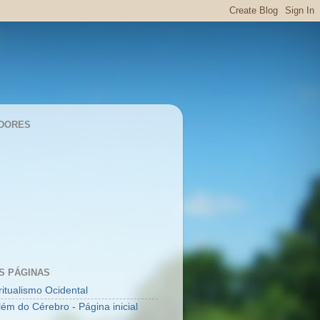
DORES
S PÁGINAS
ritualismo Ocidental
lém do Cérebro - Página inicial