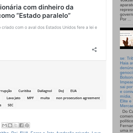
Volks
aparat
repres
governo
Por ...
se: Tri
Haia a
denúnc
genocí
Bolson
Impea
sai por
orrupção
Curitiba
Dallagnol
DoJ
EUA
e coni
mídia, 
Lava Jato
MPF
multa
non prosecution agreement
Elite e
s
SEC
Merca
Do Ca
coment
polític
Fernan
uma im