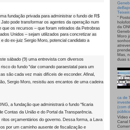
Genebr
deBaj
Teixeir
uma fundação privada para administrar o fundo de R$
" Post
a Jato pode transformar os agentes da operação num
holofo
da ON
e que os recursos – que foram retirados da Petrobras
Genebr
dos Unidos – sejam utilizados para concretizar as
Moro 
a e do ex-juiz Sergio Moro, potencial candidato a
sonhos
atreve
prende
Mas, n
neste sábado (9) uma entrevista com diversos
duas s.
 risco do fundo “dar comando paraestatal para um
as são cada vez mais difíceis de esconder. Afinal,
ção, Sergio Moro, resistiu aos encantos de uma cadeira
ca de 
invest
NG, a fundação que administrará o fundo “ficaria
(com d
 de Contas da União e do Portal da Transparência.
públic
Vídeo 
ritos orçamentários do governo. Dessa forma, a Lava
Canal 
Comen
rsos por um caminho ausente de fiscalização e