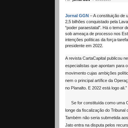
Jornal GGN
– A constituição de 
2,5 bilhões conquistado pela Lav
“poder paraestatal”. Há o temor d
sob ameaça de processo nos Esta
intenções políticas da força-taref
presidente em 2022.
A revista CartaCapital publicou 
especialistas que apontam para o
movimento cujas ambições polític
nem o principal artífice da Opera
no Planalto. E 2022 está logo ali.”
Se for constituída como uma O
longe da fiscalização do Tribunal
Também não seria submetida aos 
Jato entra na disputa pelos recu