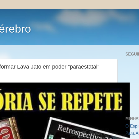
érebro
SEGUI
sformar Lava Jato em poder “paraestatal”
MINHA
O Espi
Para A