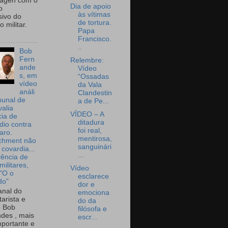
wagen com o
Dia de apoio
o
às vítimas
sivo do
de tortura.
 militar.
Papa
Francisco.
..
Bob
Fern
Relembre:
ande
Vídeo
s, em
“Ossadas
vídeo
da Vala
análi
Clandestin
bunal de
a de Pe...
valia
VÍDEO – A
ia de
ditadura
dio contra
foi real,
aro.
mentirosa,
chment não
sanguinári
 covardia...
...
vência de
militares,
Vídeo
 "O o
esclarece
do"
dor e
nal do
emociona
arista e
do da
o Bob
filósofa e
des , mais
escr...
portante e