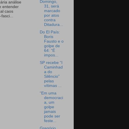
Domingo,
ária análise
31, será
e entender
marcado
eal caos
por atos
-fasci...
contra
Ditadura...
Do El País:
Boris
Fausto e o
golpe de
64: “É
impos...
SP recebe “I
Caminhad
a do
Silêncio”
pelas
vítimas ...
“Em uma
democraci
a, um
golpe
jamais
pode ser
feste...
Gregório