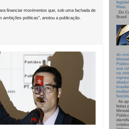
legisla
Maia,
para financiar movimentos que, sob uma fachada de
Do Can
Brasil :
 ambições políticas”, anotou a publicação.
do co
Ministé
Públic
sua co
na viol
repres
ditadur
brasile
exalta
fascist
As ap
feitas 
Ministé
Públic
identif
colabo