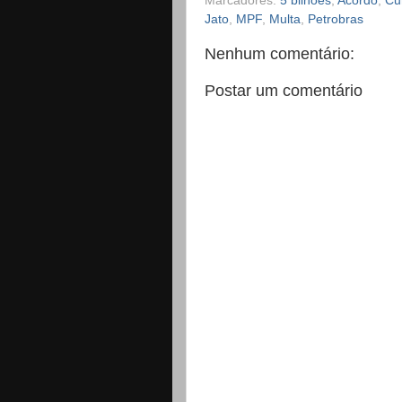
Marcadores:
5 bilhões
,
Acordo
,
Cur
Jato
,
MPF
,
Multa
,
Petrobras
Nenhum comentário:
Postar um comentário