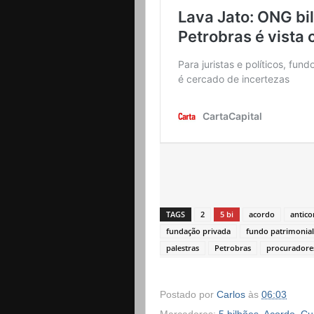
TAGS
2
5 bi
acordo
antic
fundação privada
fundo patrimonial
palestras
Petrobras
procuradore
Postado por
Carlos
às
06:03