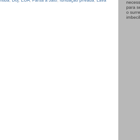
itiba
,
Doj
,
EUA
,
Farsa a Jato
,
fundação privada
,
Lava
necess
para s
o surr
imbecil