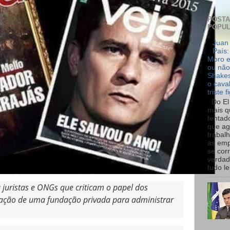
POST
POPU
Juan 
País:
Moro e
ou não
Shakes
o cava
triste f
Do El 
mais q
tentad
que ag
trabal
as emp
se cor
verdad
tudo le.
u juristas e ONGs que criticam o papel dos
riação de uma fundação privada para administrar