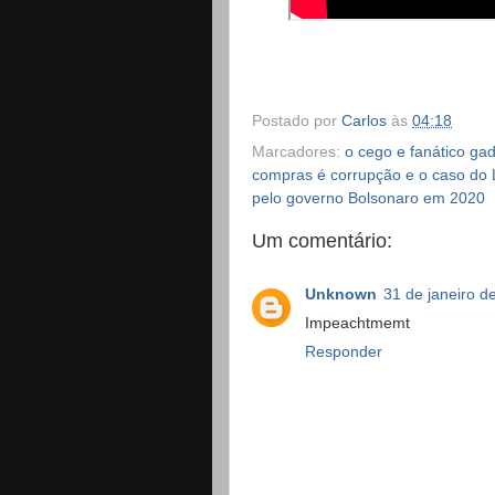
Postado por
Carlos
às
04:18
Marcadores:
o cego e fanático gad
compras é corrupção e o caso do 
pelo governo Bolsonaro em 2020
Um comentário:
Unknown
31 de janeiro d
Impeachtmemt
Responder