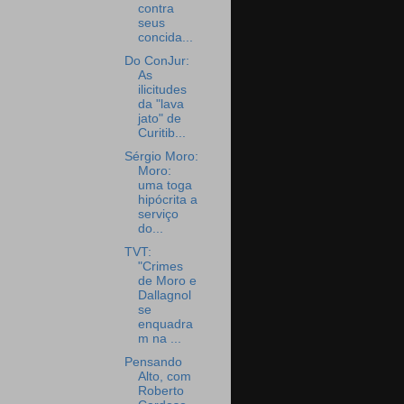
contra
seus
concida...
Do ConJur:
As
ilicitudes
da "lava
jato" de
Curitib...
Sérgio Moro:
Moro:
uma toga
hipócrita a
serviço
do...
TVT:
"Crimes
de Moro e
Dallagnol
se
enquadra
m na ...
Pensando
Alto, com
Roberto