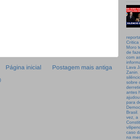
report
Critica
Moro t
de faz
com a
inform
Página inicial
Postagem mais antiga
Lava J
Zanin. 
silênc
)
sobre 
derret
antes 
ajudou
para de
Democ
Brasil
vez, a
Consti
vilipe
caso d
na me