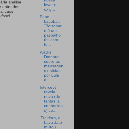
nossa
ária análise
levar o
e entender
oxig...
eal caos
-fasci...
Pepe
Escobar:
"Bolsonar
o é um
paspalho
útil com
te...
Wadih
Damous
sobre as
mensagen
s obtidas
por Lula
à...
Intercept
revela
nova (de
tantas já
conhecida
s) co...
'Traidora, a
Lava Jato
militou