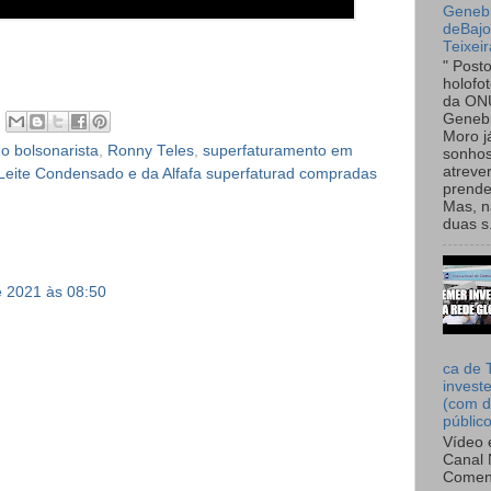
Genebr
deBaj
Teixeir
" Post
holofo
da ON
Genebr
Moro 
o bolsonarista
,
Ronny Teles
,
superfaturamento em
sonhos
atreve
Leite Condensado e da Alfafa superfaturad compradas
prende
Mas, n
duas s.
e 2021 às 08:50
ca de 
invest
(com d
públic
Vídeo 
Canal 
Comen