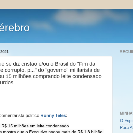
érebro
 2021
SEGUI
ue se diz cristão e/ou o Brasil do "Fim da
orrupto, p..." do "governo" militarista de
stou 15 milhões comprando leite condensado
urdos....
MINHA
comentarista político
Ronny Teles
:
O Espi
 R$ 15 milhões em leite condensado

Para A
 mostra que o Executivo pagou mais de R$ 1,8 bilhão 