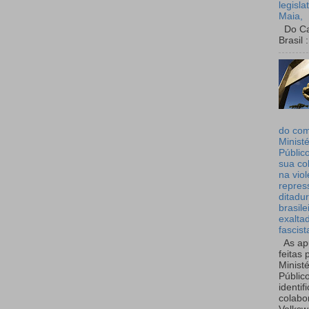
legisla
Maia,
Do Can
Brasil :
do co
Ministé
Públic
sua co
na viol
repres
ditadur
brasile
exalta
fascist
As ap
feitas 
Ministé
Públic
identif
colabo