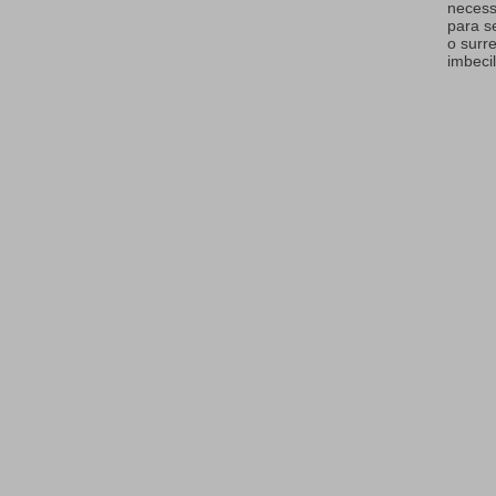
necess
para s
o surr
imbecil