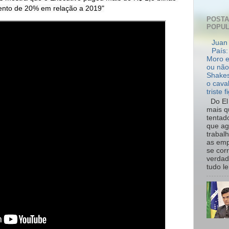
ento de 20% em relação a 2019"
POST
POPU
Juan 
País:
Moro e
ou não
Shakes
o cava
triste f
Do El 
mais q
tentad
que ag
trabal
as emp
se cor
verdad
tudo le.