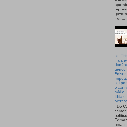
Volks
aparat
repres
governo
Por ...
se: Tri
Haia a
denúnc
genocí
Bolson
Impea
sai por
e coni
mídia, 
Elite e
Merca
Do Ca
coment
polític
Fernan
uma im