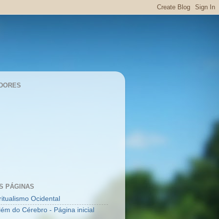
DORES
S PÁGINAS
ritualismo Ocidental
lém do Cérebro - Página inicial