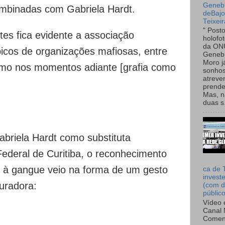
Genebr
combinadas com Gabriela Hardt.
deBaj
Teixeir
" Post
tes fica evidente a associação
holofo
da ON
picos de organizações mafiosas, entre
Genebr
Moro 
omo nos momentos adiante [grafia como
sonhos
atreve
prende
Mas, n
duas s.
abriela Hardt como substituta
Federal de Curitiba, o reconhecimento
s à gangue veio na forma de um gesto
ca de 
invest
uradora:
(com d
públic
Vídeo 
Canal 
Comen