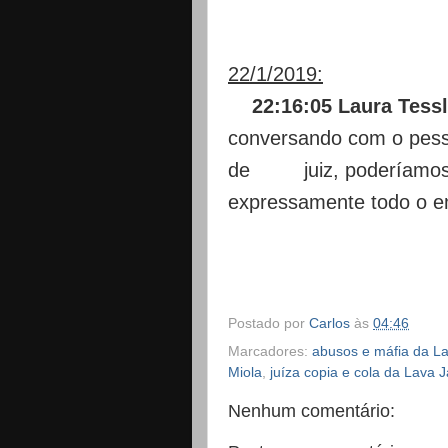
22/1/2019:
22:16:05 Laura Tessl
conversando com o pess
de juiz, poderíamos ir
expressamente todo o 
Postado por
Carlos
às
04:46
Marcadores:
abusos e máfia da La
Miola
,
juíza copia e cola da Lava J
Nenhum comentário: