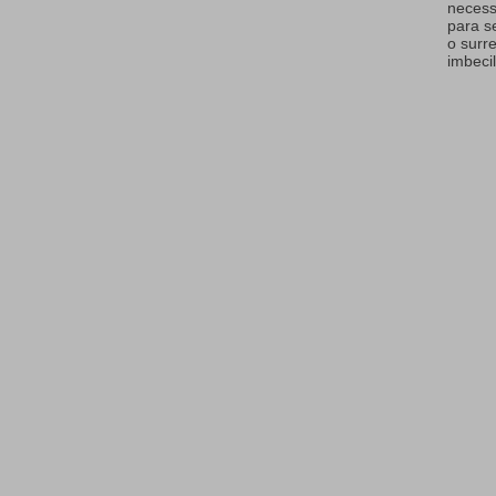
necess
para s
o surr
imbecil