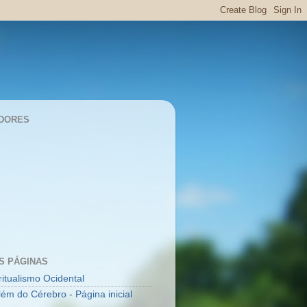
DORES
S PÁGINAS
ritualismo Ocidental
lém do Cérebro - Página inicial