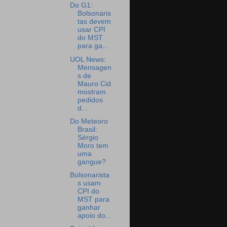
Do G1:
Bolsonaris
tas devem
usar CPI
do MST
para ga...
UOL News:
Mensagen
s de
Mauro Cid
mostram
pedidos
d...
Do Meteoro
Brasil:
Sérgio
Moro tem
uma
gangue?
Bolsonarista
s usam
CPI do
MST para
ganhar
apoio do...