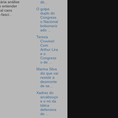
ária análise
dit...
e entender
O golpe
eal caos
duplo do
-fasci...
Congress
o Nacional
bolsonariz
ado ...
Tereza
Cruvinel:
Com
Arthur Lira
e o
Congress
o de ...
Marina Silva
diz que vai
resistir a
desmonte
de se...
Xadrez do
arcabouço
e o nó da
tática
defensiva
de ...