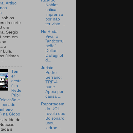
Ricardo
a. Artigo
Noblat
onas
critica
a
imprensa
o sob os
por não
tes da corte
ter visto ...
U em
No Roda
a, Sérgio
Viva, o
já nem em
"anticorru
 se
pção"
rá a
Deltan
r Lula.
Dallagnol
as últimas
d...
..
Jurista
Tem
Pedro
er
Serrano:
destr
TRF-4
ói a
pune
Rede
Appio por
Públi
causa ...
Televisão e
Reportagem
e pesado
do UOL
inheiro
revela que
o) na Globo
Bolsonaro
extraído do
usou
Notícias
ladroe...
tada s