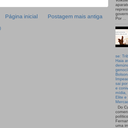
Volks
aparat
repres
governo
Página inicial
Postagem mais antiga
Por ...
)
se: Tri
Haia a
denúnc
genocí
Bolson
Impea
sai por
e coni
mídia, 
Elite e
Merca
Do Ca
coment
polític
Fernan
uma im