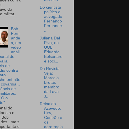
wagen com o
o
Do cientista
sivo do
político e
 militar.
advogado
Fernando
Fernande.
Bob
..
Fern
Juliana Dal
ande
Piva, no
s, em
UOL:
vídeo
Eduardo
análi
Bolsonaro
bunal de
é sóci...
valia
ia de
Da Revista
dio contra
Veja:
aro.
Marcelo
chment não
Bretas -
 covardia...
membro
vência de
da Lava
militares,
J...
 "O o
do"
Reinaldo
nal do
Azevedo:
arista e
Lira,
o Bob
Centrão e
des , mais
os
portante e
agrotroglo