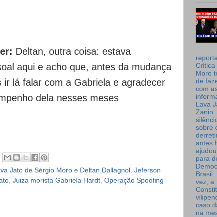
er:
Deltan, outra coisa: estava
report
oal aqui e acho que, antes da mudança
Critica
Moro t
 lá falar com a Gabriela e agradecer
de faz
com a
empenho dela nesses meses
inform
Lava J
Zanin. 
silênc
sobre 
derret
antes 
ajudou
para de
Democ
va Jato de Sérgio Moro e Deltan Dallagnol
,
Jeferson
Brasil
ato
,
Juiza morista Gabriela Hardt
,
Operação Spoofing
vez, a
Consti
vilipe
caso d
na me