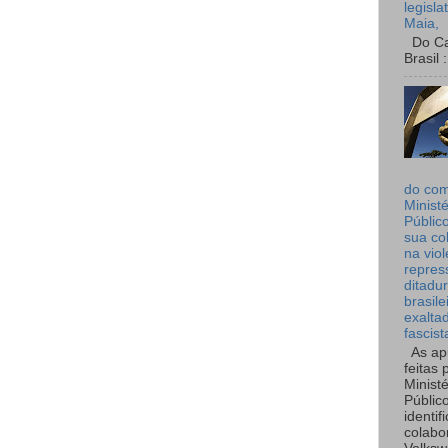
legisla
Maia,
Do Can
Brasil :
do co
Ministé
Públic
sua co
na viol
repres
ditadur
brasile
exalta
fascist
As ap
feitas 
Ministé
Públic
identif
colabo