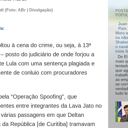
dt (Foto: ABr | Divulgação)
POST
POPU
Juan 
la
:
País:
Moro e
ou não
Shakes
oltou à cena do crime, ou seja, à 13ª
o cava
triste f
– posto do judiciário de onde forjou a
Do El 
mais q
te Lula com uma sentença plagiada e
tentad
que ag
amente de conluio com procuradores
trabal
as emp
se cor
verdad
tudo le.
ela “Operação Spoofing”, que
centes entre integrantes da Lava Jato no
 várias passagens em que Deltan
s da República [de Curitiba] tramavam