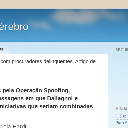
érebro
23
SEGUI
a com procuradores delinquentes. Artigo de
 pela Operação Spoofing,
assagens em que Dallagnol e
niciativas que seriam combinadas
MINHA
O Espi
Para A