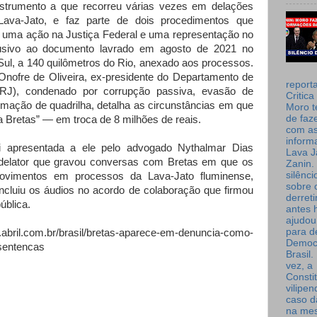
trumento a que recorreu várias vezes em delações
Lava-Jato, e faz parte de dois procedimentos que
: uma ação na Justiça Federal e uma representação no
sivo ao documento lavrado em agosto de 2021 no
 Sul, a 140 quilômetros do Rio, anexado aos processos.
 Onofre de Oliveira, ex-presidente do Departamento de
report
o/RJ), condenado por corrupção passiva, evasão de
Critica
ormação de quadrilha, detalha as circunstâncias em que
Moro t
de faz
via Bretas” — em troca de 8 milhões de reais.
com a
inform
i apresentada a ele pelo advogado Nythalmar Dias
Lava J
m delator que gravou conversas com Bretas em que os
Zanin. 
silênc
ovimentos em processos da Lava-Jato fluminense,
sobre 
ncluiu os áudios no acordo de colaboração que firmou
derret
ública.
antes 
ajudou
para de
ja.abril.com.br/brasil/bretas-aparece-em-denuncia-como-
Democ
sentencas
Brasil
vez, a
Consti
vilipe
caso d
na me