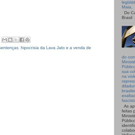
legisla
Maia,
Do Can
Brasil :
sentenças
,
hipocrisia da Lava Jato e a venda de
do co
Ministé
Públic
sua co
na viol
repres
ditadur
brasile
exalta
fascist
As ap
feitas 
Ministé
Públic
identif
colabo