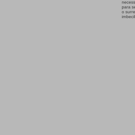
necess
para s
o surr
imbecil