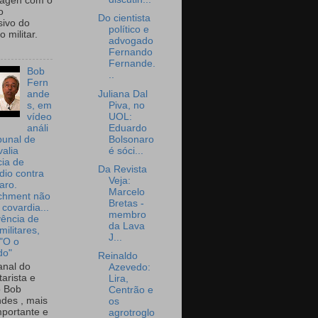
wagen com o
o
Do cientista
sivo do
político e
 militar.
advogado
Fernando
Fernande.
Bob
..
Fern
Juliana Dal
ande
Piva, no
s, em
UOL:
vídeo
Eduardo
análi
Bolsonaro
bunal de
é sóci...
valia
ia de
Da Revista
dio contra
Veja:
aro.
Marcelo
chment não
Bretas -
 covardia...
membro
vência de
da Lava
militares,
J...
 "O o
do"
Reinaldo
nal do
Azevedo:
arista e
Lira,
o Bob
Centrão e
des , mais
os
portante e
agrotroglo