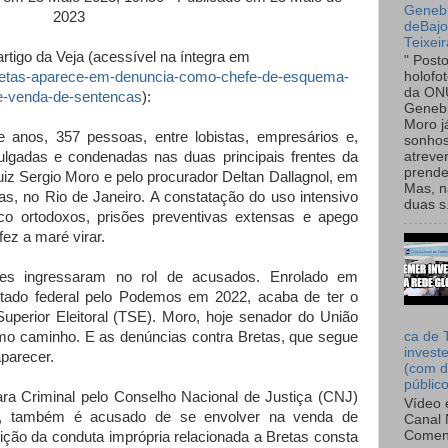
Genebr
2023
deBaj
Teixeir
rtigo da Veja (acessível na íntegra em
" Post
il/bretas-aparece-em-denuncia-como-chefe-de-esquema-
holofo
da ON
e-venda-de-sentencas
):
Genebr
Moro 
e anos, 357 pessoas, entre lobistas, empresários e,
sonhos
 julgadas e condenadas nas duas principais frentes da
atreve
prende
uiz Sergio Moro e pelo procurador Deltan Dallagnol, em
Mas, n
tas, no Rio de Janeiro. A constatação do uso intensivo
duas s.
o ortodoxos, prisões preventivas extensas e apego
ez a maré virar.
ores ingressaram no rol de acusados. Enrolado em
putado federal pelo Podemos em 2022, acaba de ter o
uperior Eleitoral (TSE). Moro, hoje senador do União
mo caminho. E as denúncias contra Bretas, que segue
ca de 
invest
aparecer.
(com d
públic
Vara Criminal pelo Conselho Nacional de Justiça (CNJ)
Vídeo 
a, também é acusado de se envolver na venda de
Canal 
Comen
ição da conduta imprópria relacionada a Bretas consta