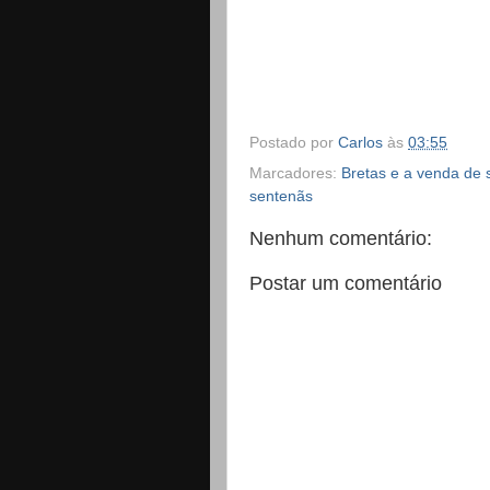
Postado por
Carlos
às
03:55
Marcadores:
Bretas e a venda de 
sentenãs
Nenhum comentário:
Postar um comentário