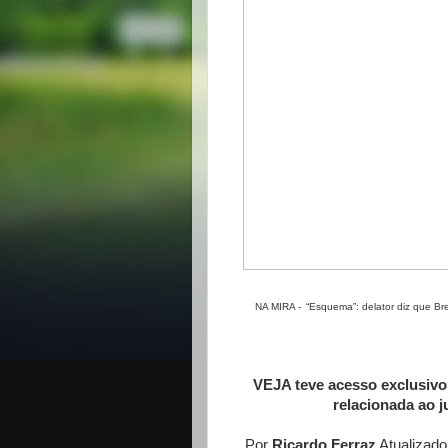
NA MIRA - “Esquema”: delator diz que Bre
VEJA teve acesso exclusiv
relacionada ao j
Por
Ricardo Ferraz
Atualizado