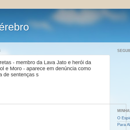
érebro
3
SEGUI
retas - membro da Lava Jato e herói da
ol e Moro - aparece em denúncia como
a de sentenças s
MINHA
O Espi
Para A