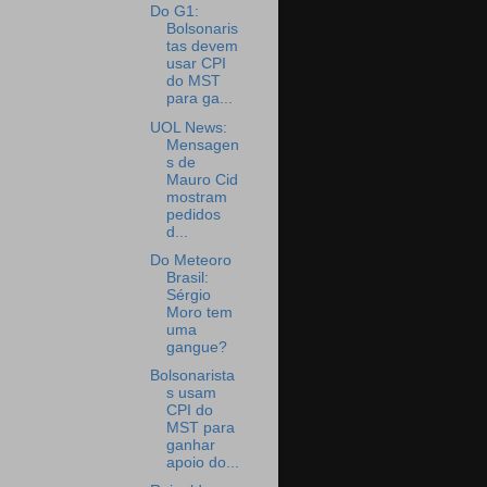
Do G1:
Bolsonaris
tas devem
usar CPI
do MST
para ga...
UOL News:
Mensagen
s de
Mauro Cid
mostram
pedidos
d...
Do Meteoro
Brasil:
Sérgio
Moro tem
uma
gangue?
Bolsonarista
s usam
CPI do
MST para
ganhar
apoio do...