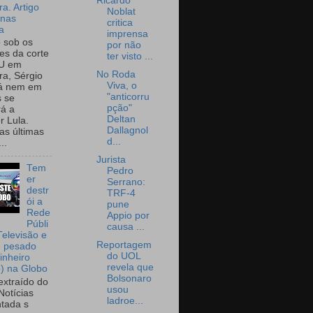
Ricardo
a. Artigo
Noblat
onas
critica
a
imprensa
o sob os
por não
tes da corte
ter visto ...
U em
No Roda
a, Sérgio
Viva, o
já nem em
"anticorru
 se
pção"
rá a
Deltan
r Lula.
Dallagnol
as últimas
d...
..
Jurista
Tem
Pedro
er
Serrano:
destr
TRF-4
ói a
pune
Rede
Appio por
Públi
causa ...
Televisão e
Reportagem
e pesado
do UOL
inheiro
revela que
o) na Globo
Bolsonaro
extraído do
usou
Notícias
ladroe...
tada s