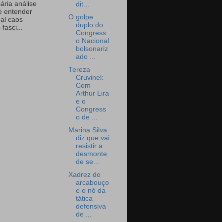
ária análise
dit...
e entender
O golpe
eal caos
duplo do
-fasci...
Congress
o Nacional
bolsonariz
ado ...
Tereza
Cruvinel:
Com
Arthur Lira
e o
Congress
o de ...
Marina Silva
diz que vai
resistir a
desmonte
de se...
Xadrez do
arcabouço
e o nó da
tática
defensiva
de ...