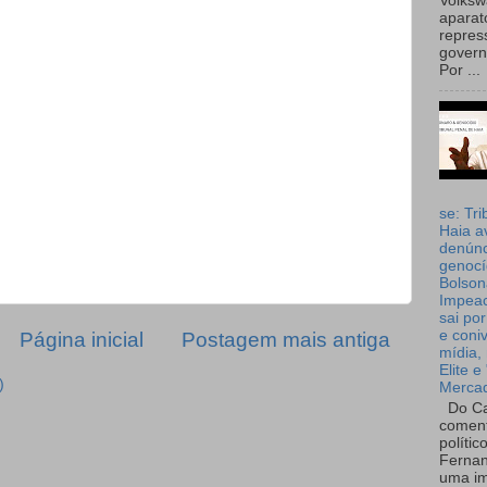
Volks
aparat
repres
governo
Por ...
se: Tri
Haia a
denúnc
genocí
Bolson
Impea
sai por
e coni
Página inicial
Postagem mais antiga
mídia, 
Elite e
)
Merca
Do Ca
coment
polític
Fernan
uma im