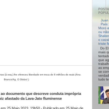
POST
POPU
Juan 
País:
Moro e
ou não
Shakes
o cava
triste f
Do El 
mais q
tentad
que ag
trabal
as emp
se cor
tas (à esq.) lhe ofereceu liberdade em troca de 8 milhões de reais (Ana
verdad
tudo le.
Branco/Ag. O Globo/.)
o ao documento que descreve conduta imprópria
uiz afastado da Lava-Jato fluminense
 em 25 Maio 2023, 19h50 - Publicado em 25 Maio de