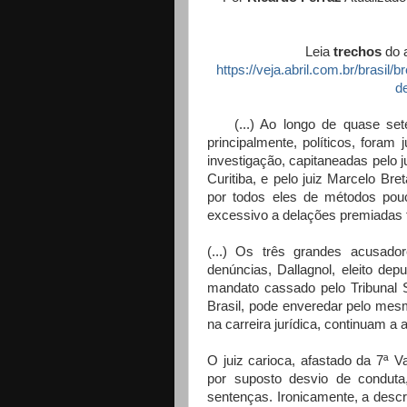
Leia
trechos
do a
https://veja.abril.com.br/bras
d
(...) Ao longo de quase set
principalmente, políticos, foram
investigação, capitaneadas pelo j
Curitiba, e pelo juiz Marcelo Bre
por todos eles de métodos pouc
excessivo a delações premiadas f
(...) Os três grandes acusad
denúncias, Dallagnol, eleito de
mandato cassado pelo Tribunal S
Brasil, pode enveredar pelo mes
na carreira jurídica, continuam a 
O juiz carioca, afastado da 7ª 
por suposto desvio de condut
sentenças. Ironicamente, a descr