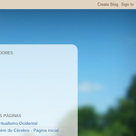
DORES
S PÁGINAS
ritualismo Ocidental
lém do Cérebro - Página inicial