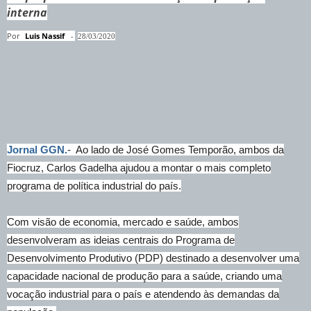
interna
Por
Luis Nassif
-
28/03/2020
Jornal GGN.
- Ao lado de José Gomes Temporão, ambos da
Fiocruz, Carlos Gadelha ajudou a montar o mais completo
programa de política industrial do país.
Com visão de economia, mercado e saúde, ambos
desenvolveram as ideias centrais do Programa de
Desenvolvimento Produtivo (PDP) destinado a desenvolver uma
capacidade nacional de produção para a saúde, criando uma
vocação industrial para o país e atendendo às demandas da