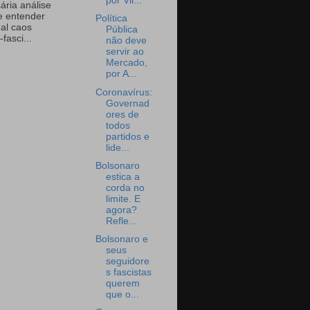
por Vil...
ária análise
e entender
Política
eal caos
Pública
-fasci...
não deve
servir ao
Mercado,
por A...
Coronavírus:
Governad
ores de
todos
partidos e
lide...
Bolsonaro
estica a
corda no
limite. E
agora?
Refle...
Bolsonaro e
seus
seguidore
s fascistas
querem
que o...