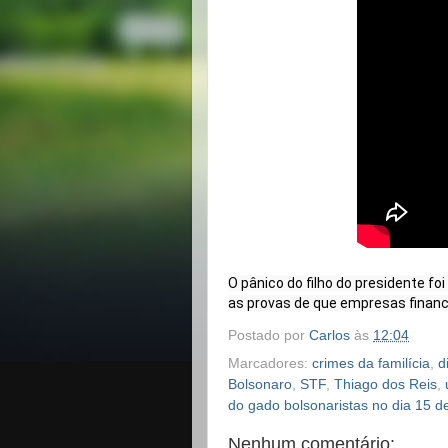
O pânico do filho do presidente fo
as provas de que empresas financ
Postado por
Carlos
às
12:04
Marcadores:
crimes da familícia
,
d
Bolsonaro
,
STF
,
Thiago dos Reis
,
do gado bolsonaristas no dia 15 
Nenhum comentário: