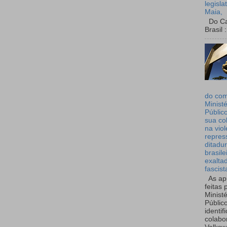
legisla
Maia,
Do Can
Brasil :
do co
Ministé
Públic
sua co
na viol
repres
ditadur
brasile
exalta
fascist
As ap
feitas 
Ministé
Públic
identif
colabo