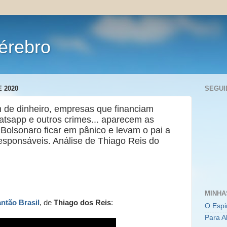
érebro
 2020
SEGUI
 de dinheiro, empresas que financiam
atsapp e outros crimes... aparecem as
olsonaro ficar em pânico e levam o pai a
responsáveis. Análise de Thiago Reis do
MINHA
antão Brasil
, de
Thiago dos Reis
:
O Espi
Para A