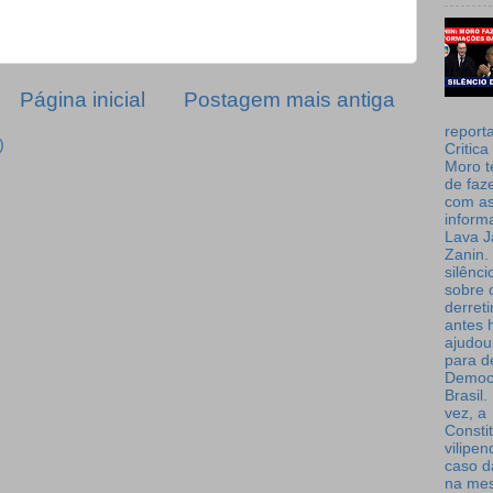
Página inicial
Postagem mais antiga
report
)
Critica
Moro t
de faz
com a
inform
Lava J
Zanin. 
silênc
sobre 
derret
antes 
ajudou
para de
Democ
Brasil
vez, a
Consti
vilipe
caso d
na me