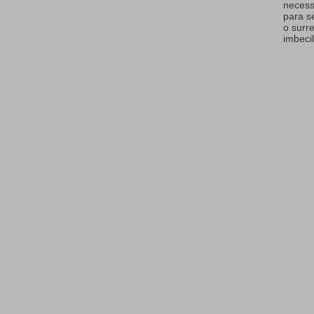
necess
para s
o surr
imbecil