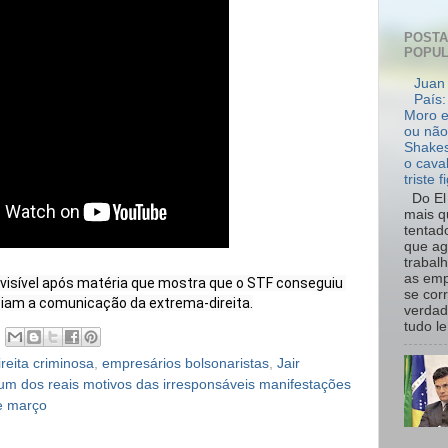
POST
POPU
Juan 
País:
Moro e
ou não
Shakes
o cava
triste f
Do El 
mais q
tentad
que ag
trabal
as emp
i visível após matéria que mostra que o STF conseguiu 
se cor
iam a comunicação da extrema-direita.
verdad
tudo le.
ireita criminosa
,
empresários bolsonaristas
,
Jair
um dos reais motivos das irresponsáveis manifestações
de março