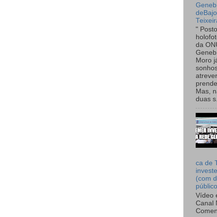
Genebr
deBaj
Teixeir
" Post
holofo
da ON
Genebr
Moro 
sonhos
atreve
prende
Mas, n
duas s.
ca de 
invest
(com d
públic
Vídeo 
Canal 
Comen