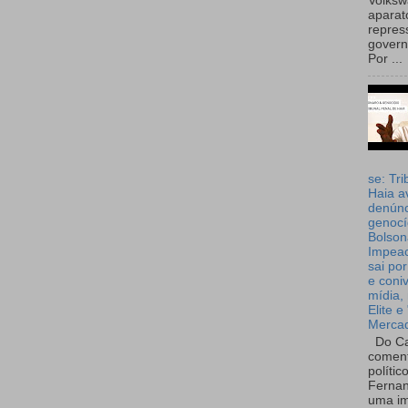
Volks
aparat
repres
governo
Por ...
se: Tri
Haia a
denúnc
genocí
Bolson
Impea
sai por
e coni
mídia, 
Elite e
Merca
Do Ca
coment
polític
Fernan
uma im