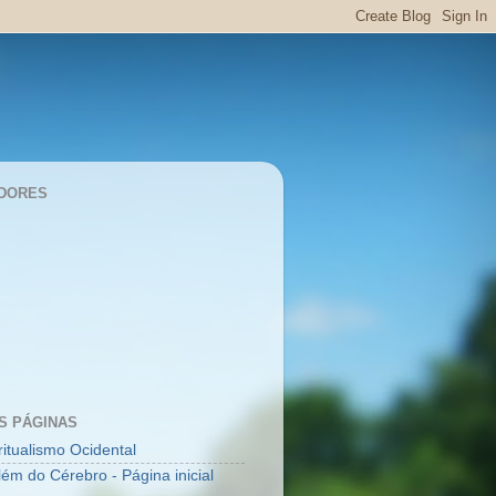
DORES
S PÁGINAS
ritualismo Ocidental
lém do Cérebro - Página inicial