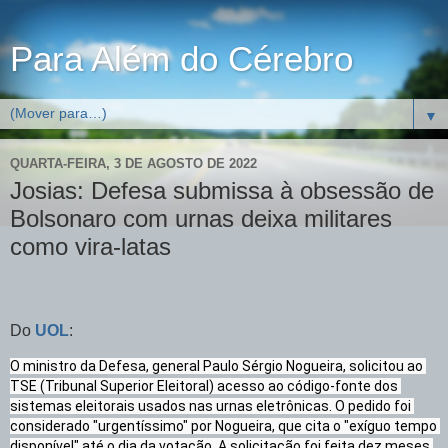
Para Além do Cérebro
▼
QUARTA-FEIRA, 3 DE AGOSTO DE 2022
Josias: Defesa submissa à obsessão de
Bolsonaro com urnas deixa militares
como vira-latas
Do
UOL
:
O ministro da Defesa, general Paulo Sérgio Nogueira, solicitou ao 
TSE (Tribunal Superior Eleitoral) acesso ao código-fonte dos 
sistemas eleitorais usados nas urnas eletrônicas. O pedido foi 
considerado "urgentíssimo" por Nogueira, que cita o "exíguo tempo 
disponível" até o dia da votação. A solicitação foi feita dez meses 