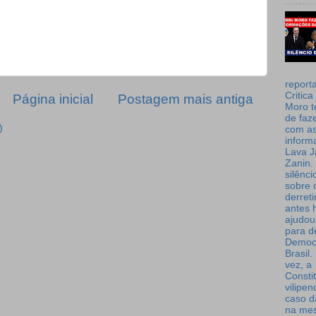
report
Critica
Página inicial
Postagem mais antiga
Moro t
de faz
)
com a
inform
Lava J
Zanin. 
silênc
sobre 
derret
antes 
ajudou
para de
Democ
Brasil
vez, a
Consti
vilipe
caso d
na me