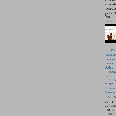
Volks
aparat
repres
governo
Por ...
se: Tri
Haia a
denúnc
genocí
Bolson
Impea
sai por
e coni
mídia, 
Elite e
Merca
Do Ca
coment
polític
Fernan
uma im