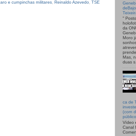
aro e cumpinchas militares
,
Reinaldo Azevedo
,
TSE
Genebr
deBaj
Teixeir
" Post
holofo
da ON
Genebr
Moro 
sonhos
atreve
prende
Mas, n
duas s.
ca de 
invest
(com d
públic
Vídeo 
Canal 
Comen