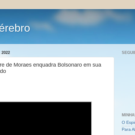
érebro
 2022
SEGUI
dre de Moraes enquadra Bolsonaro em sua
ado
MINHA
O Espi
Para A