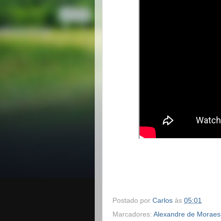
Postado por
Carlos
às
05:01
Marcadores:
Alexandre de Moraes