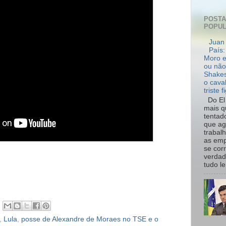
POST
POPU
Juan 
País:
Moro e
ou não
Shakes
o cava
triste f
Do El 
mais q
tentad
que ag
trabal
as emp
se cor
verdad
tudo le.
,
Lula
,
posse de Alexandre de Moraes no TSE e o