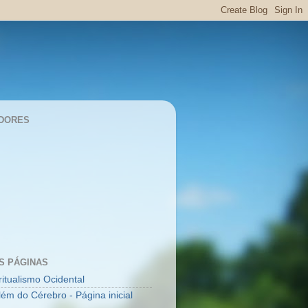
DORES
S PÁGINAS
ritualismo Ocidental
lém do Cérebro - Página inicial