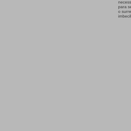
necess
para s
o surr
imbecil