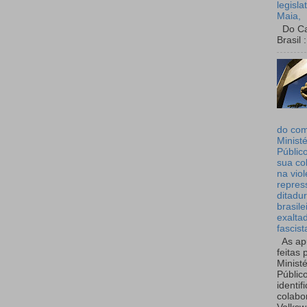
legisla
Maia,
Do Can
Brasil :
do co
Ministé
Públic
sua co
na viol
repres
ditadur
brasile
exalta
fascist
As ap
feitas 
Ministé
Públic
identif
colabo