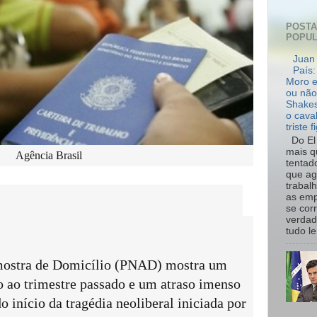
POST
POPU
Juan 
País:
Moro e
ou não
Shakes
o cava
triste f
Do El 
mais q
Agência Brasil
tentad
que ag
trabal
as emp
se cor
verdad
tudo le.
mostra de Domicílio (PNAD) mostra um
 ao trimestre passado e um atraso imenso
o início da tragédia neoliberal iniciada por