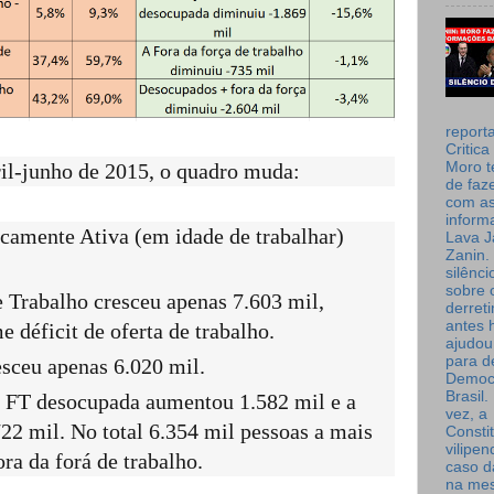
report
Critica
Moro t
l-junho de 2015, o quadro muda:
de faz
com a
inform
amente Ativa (em idade de trabalhar)
Lava J
Zanin. 
silênc
sobre 
e Trabalho cresceu apenas 7.603 mil,
derret
antes 
déficit de oferta de trabalho.
ajudou
para de
esceu apenas 6.020 mil.
Democ
Brasil
 FT desocupada aumentou 1.582 mil e a
vez, a
722 mil. No total 6.354 mil pessoas a mais
Consti
vilipe
ra da forá de trabalho.
caso d
na me