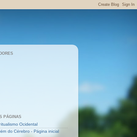
DORES
S PÁGINAS
ritualismo Ocidental
lém do Cérebro - Página inicial