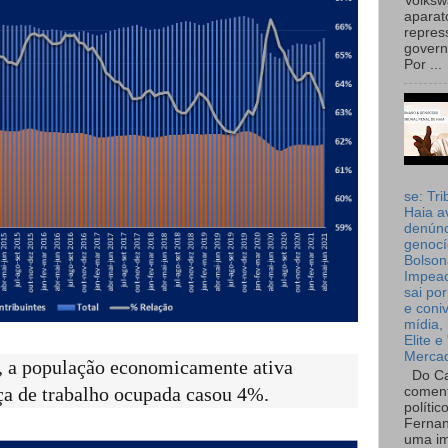
Volks
aparat
repres
governo
Por ...
se: Tri
Haia a
denúnc
genocí
Bolson
Impea
sai por
e coni
mídia, 
Elite e
Merca
, a população economicamente ativa
Do Ca
coment
ça de trabalho ocupada casou 4%.
polític
Fernan
uma im