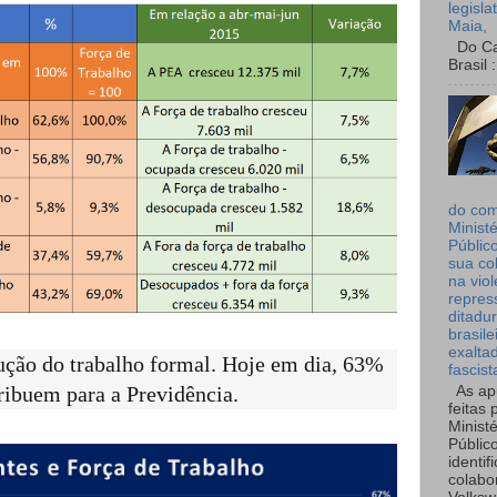
legisla
Maia,
Do Can
Brasil :
do co
Ministé
Públic
sua co
na viol
repres
ditadur
brasile
exalta
dução do trabalho formal. Hoje em dia, 63%
fascist
ribuem para a Previdência.
As ap
feitas 
Ministé
Públic
identif
colabo