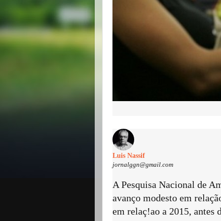
Luis Nassif
jornalggn@gmail.com
A Pesquisa Nacional de A
avanço modesto em relação
em relaç!ao a 2015, antes d