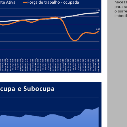
necess
para s
o surr
imbecil