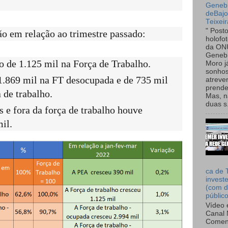
Genebr
deBaj
Teixeir
" Post
o em relação ao trimestre passado:
holofo
da ON
Genebr
 de 1.125 mil na Força de Trabalho.
Moro 
sonhos
.869 mil na FT desocupada e de 735 mil
atreve
prende
 de trabalho.
Mas, n
duas s.
e fora da força de trabalho houve
il.
ca de 
invest
(com d
públic
Vídeo 
Canal 
Comen