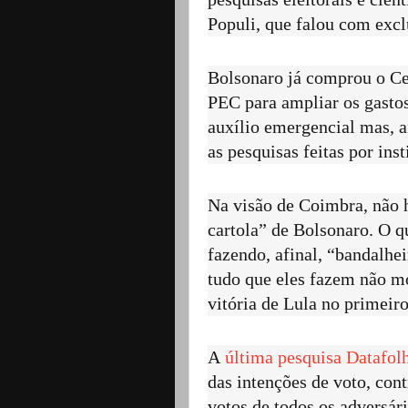
Populi, que falou com excl
Bolsonaro já comprou o C
PEC para ampliar os gastos
auxílio emergencial mas, a
as pesquisas feitas por inst
Na visão de Coimbra, não 
cartola” de Bolsonaro. O q
fazendo, afinal, “bandalhe
tudo que eles fazem não m
vitória de Lula no primeir
A
última pesquisa Datafol
das intenções de voto, con
votos de todos os adversári