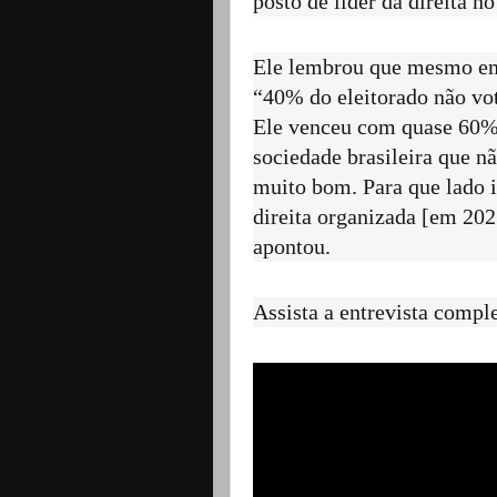
posto de líder da direita n
Ele lembrou que mesmo em s
“40% do eleitorado não vot
Ele venceu com quase 60%
sociedade brasileira que 
muito bom. Para que lado i
direita organizada [em 20
apontou.
Assista a entrevista comple