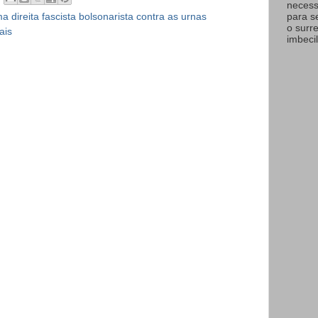
necess
para s
a direita fascista bolsonarista contra as urnas
o surr
ais
imbecil