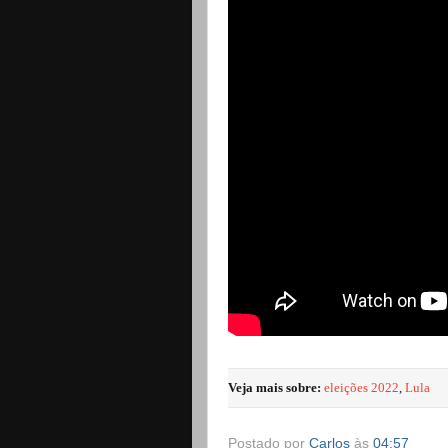
Veja mais sobre:
eleições 2022
,
Lula
Postado por
Carlos
às
04:57