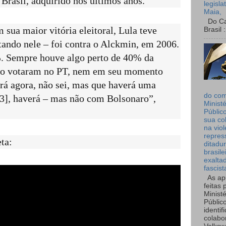
o Brasil, adquirido nos últimos anos.
legisla
Maia,
Do Can
ua maior vitória eleitoral, Lula teve
Brasil :
ando nele – foi contra o Alckmin, em 2006.
. Sempre houve algo perto de 40% da
não votaram no PT, nem em seu momento
rá agora, não sei, mas que haverá uma
do co
23], haverá – mas não com Bolsonaro”,
Ministé
Públic
sua co
na viol
repres
ta:
ditadur
brasile
exalta
fascist
As ap
feitas 
Ministé
Públic
identif
colabo