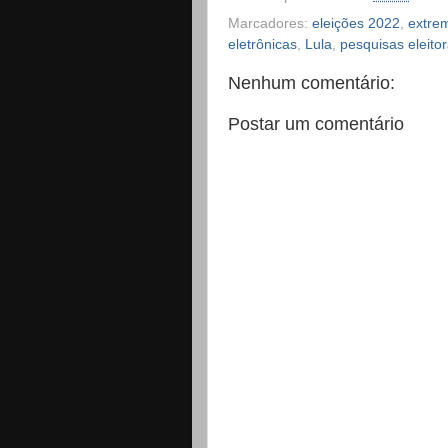
Marcadores:
eleições 2022
,
extrem
eletrônicas
,
Lula
,
pesquisas eleitor
Nenhum comentário:
Postar um comentário