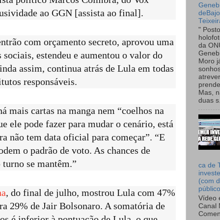
Genebr
usividade ao GGN [assista ao final].
deBaj
Teixeir
" Post
holofo
entrão com orçamento secreto, aprovou uma
da ON
Genebr
 sociais, estendeu e aumentou o valor do
Moro 
inda assim, continua atrás de Lula em todas
sonhos
atreve
itutos responsáveis.
prende
Mas, n
duas s.
há mais cartas na manga nem “coelhos na
ue ele pode fazer para mudar o cenário, está
ira não tem data oficial para começar”. “E
odem o padrão de voto. As chances de
o turno se mantêm.”
ca de 
invest
(com d
públic
ha
, do final de julho, mostrou Lula com 47%
Vídeo 
tra 29% de Jair Bolsonaro. A somatória de
Canal 
Comen
os é inferior à pontuação de Lula, o que