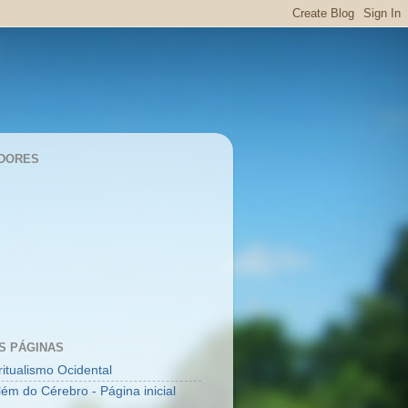
DORES
S PÁGINAS
ritualismo Ocidental
lém do Cérebro - Página inicial