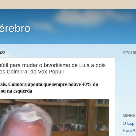
érebro
022
SEGUI
útil para mudar o favoritismo de Lula a dois
os Coimbra, do Vox Populi
torais, Coimbra aponta que sempre houve 40% do
 ou na esquerda
MINHA
O Espi
Para A