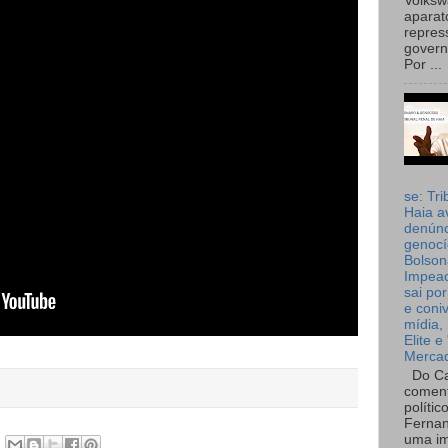
Volks
aparat
repres
governo
Por ...
se: Tri
Haia a
denúnc
genocí
Bolson
Impea
sai por
e coni
mídia, 
Elite e
Merca
Do Ca
coment
polític
Fernan
uma im