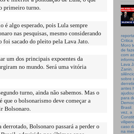
o primeiro turno.
o é algo esperado, pois Lula sempre
sonaro nas pesquisas, mesmo considerando
report
 foi sacado do pleito pela Lava Jato.
Critica
Moro t
de faz
com a
ar um dos principais expoentes da
inform
Lava J
surgiram no mundo. Será uma vitória
Zanin. 
silênc
sobre 
derret
antes 
 segundo turno, ainda não sabemos. Mas o
ajudou
para de
 é que o bolsonarismo deve começar a
Democ
Brasil
air Bolsonaro.
vez, a
Consti
vilipe
a derrotado, Bolsonaro passará a perder o
caso d
na me