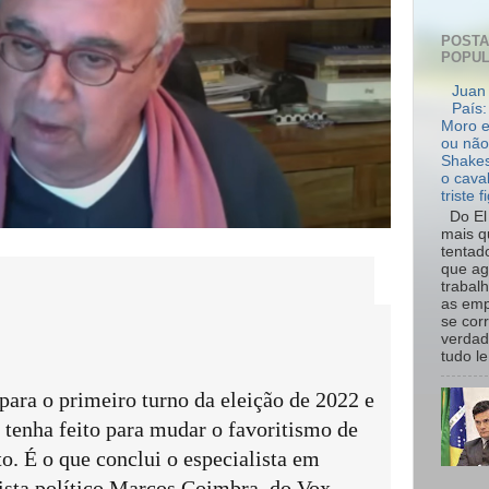
POST
POPU
Juan 
País:
Moro e
ou não
Shakes
o cava
triste f
Do El 
mais q
tentad
que ag
trabal
as emp
se cor
verdad
tudo le.
para o primeiro turno da eleição de 2022 e
 tenha feito para mudar o favoritismo de
o. É o que conclui o especialista em
ntista político Marcos Coimbra, do Vox