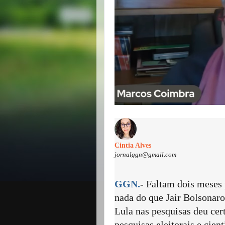
Cintia Alves
jornalggn@gmail.com
GGN.
- Faltam dois meses 
nada do que Jair Bolsonaro
Lula nas pesquisas deu cert
pesquisas eleitorais e cie