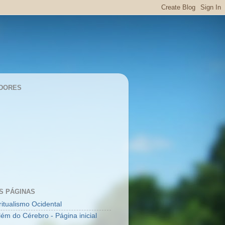
DORES
S PÁGINAS
ritualismo Ocidental
lém do Cérebro - Página inicial