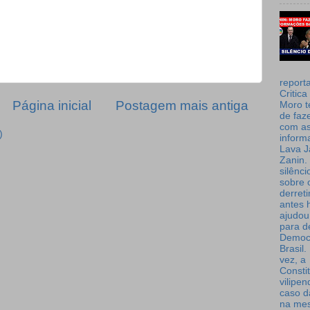
report
Critica
Página inicial
Postagem mais antiga
Moro t
de faz
com a
)
inform
Lava J
Zanin. 
silênc
sobre 
derret
antes 
ajudou
para de
Democ
Brasil
vez, a
Consti
vilipe
caso d
na me