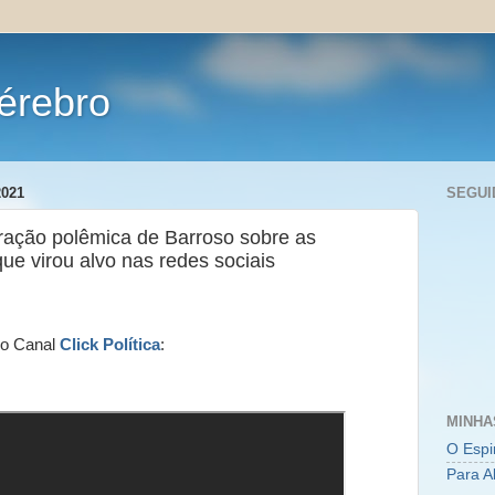
érebro
2021
SEGUI
ração polêmica de Barroso sobre as
que virou alvo nas redes sociais
o Canal
Click Política
:
MINHA
O Espi
Para A