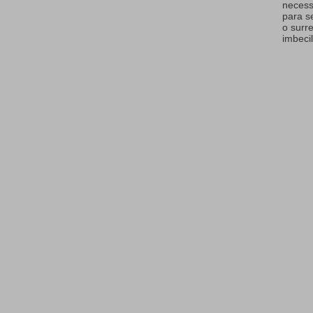
necess
para s
o surr
imbecil