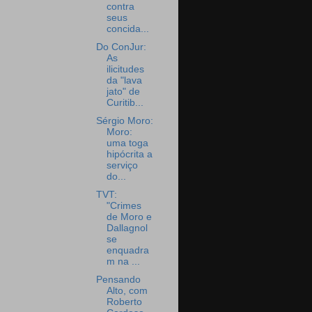
contra
seus
concida...
Do ConJur:
As
ilicitudes
da "lava
jato" de
Curitib...
Sérgio Moro:
Moro:
uma toga
hipócrita a
serviço
do...
TVT:
"Crimes
de Moro e
Dallagnol
se
enquadra
m na ...
Pensando
Alto, com
Roberto