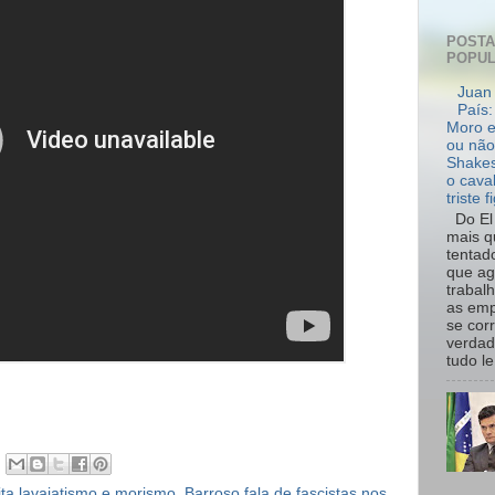
POST
POPU
Juan 
País:
Moro e
ou não
Shakes
o cava
triste f
Do El 
mais q
tentad
que ag
trabal
as emp
se cor
verdad
tudo le.
ita lavajatismo e morismo
,
Barroso fala de fascistas nos