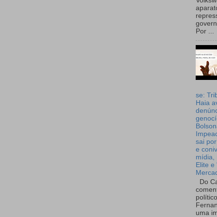
Volks
aparat
repres
governo
Por ...
se: Tri
Haia a
denúnc
genocí
Bolson
Impea
sai por
e coni
mídia, 
Elite e
Merca
Do Ca
coment
polític
Fernan
uma im