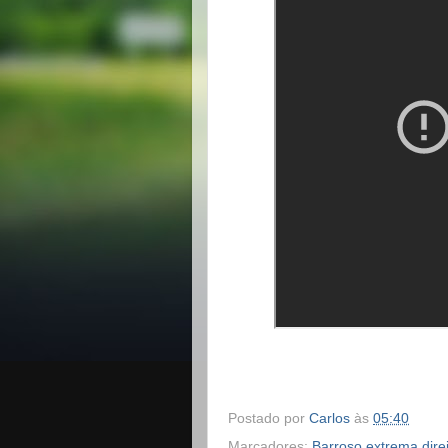
Postado por
Carlos
às
05:40
Marcadores:
Barroso extrema dire