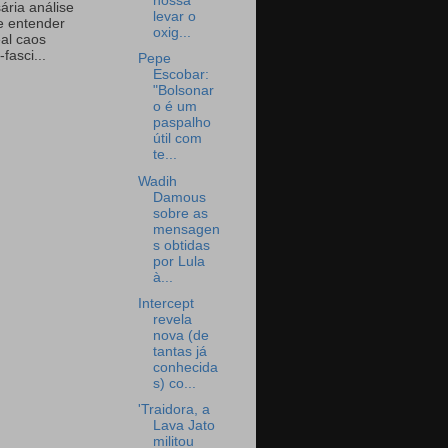
nossa
ária análise
levar o
e entender
oxig...
eal caos
-fasci...
Pepe
Escobar:
"Bolsonar
o é um
paspalho
útil com
te...
Wadih
Damous
sobre as
mensagen
s obtidas
por Lula
à...
Intercept
revela
nova (de
tantas já
conhecida
s) co...
'Traidora, a
Lava Jato
militou