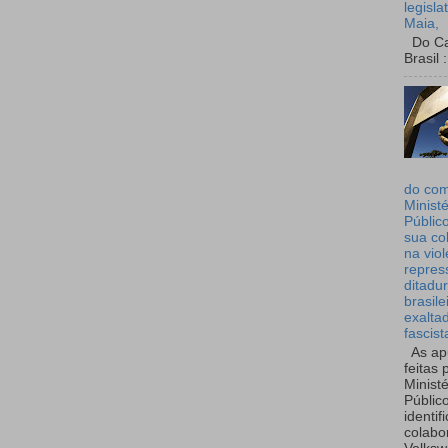
legisla
Maia,
Do Can
Brasil :
do co
Ministé
Públic
sua co
na viol
repres
ditadur
brasile
exalta
fascist
As ap
feitas 
Ministé
Públic
identif
colabo