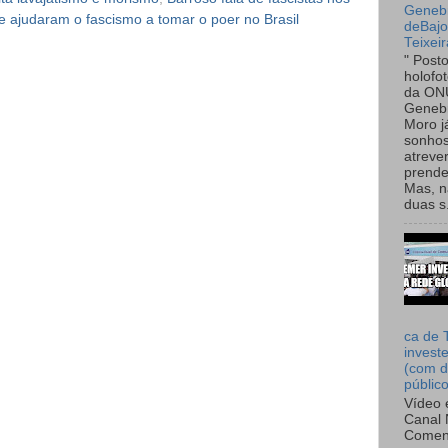
Genebr
 ajudaram o fascismo a tomar o poer no Brasil
deBaj
Teixeir
" Post
holofo
da ON
Genebr
Moro 
sonhos
atreve
prende
Mas, n
duas s.
ca de 
invest
(com d
públic
Vídeo 
Canal 
Comen