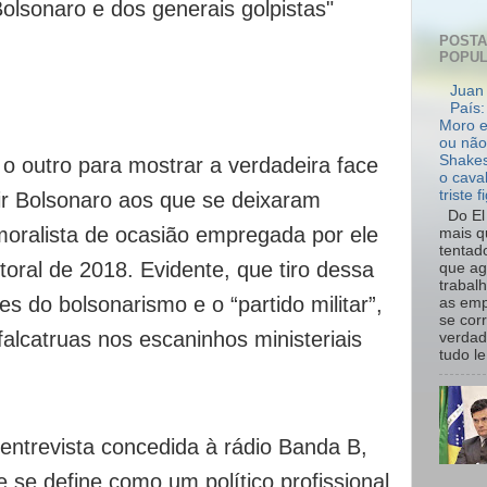
olsonaro e dos generais golpistas"
POST
POPU
Juan 
País:
Moro e
ou não
Shakes
 outro para mostrar a verdadeira face
o cava
triste f
air Bolsonaro aos que se deixaram
Do El 
oralista de ocasião empregada por ele
mais q
tentad
oral de 2018. Evidente, que tiro dessa
que ag
trabal
es do bolsonarismo e o “partido militar”,
as emp
se cor
falcatruas nos escaninhos ministeriais
verdad
tudo le.
ntrevista concedida à rádio Banda B,
le se define como um político profissional