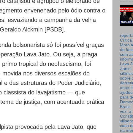
aro catalisou e agrupou o eleitorado de
 segmento envenenado pelo ódio contra o
es, esvaziando a campanha da velha
r Geraldo Alckmin [PSDB].
report
Critica
nda bolsonarista só foi possível graças
Moro t
de faz
operação Lava Jato. Ou seja, a praga
com a
inform
 primo tropical do neofascismo, foi
Lava J
Zanin. 
 movida nos diversos escalões do
silênc
sobre 
l e das estruturas do Poder Judiciário,
derret
antes 
 classista do lavajatismo — que
ajudou
para de
stema de justiça, com acentuada prática
Democ
Brasil
vez, a
Consti
vilipe
caso d
lpista provocada pela Lava Jato, que
na me