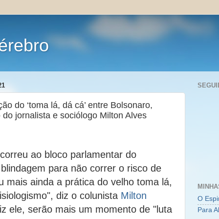
érebro
21
SEGUI
ão do ‘toma lá, dá cá’ entre Bolsonaro,
 do jornalista e sociólogo Milton Alves
correu ao bloco parlamentar do
blindagem para não correr o risco de
 mais ainda a prática do velho toma lá,
MINHA
isiologismo", diz o colunista
Milton
O Espi
diz ele, serão mais um momento de "luta
Para A