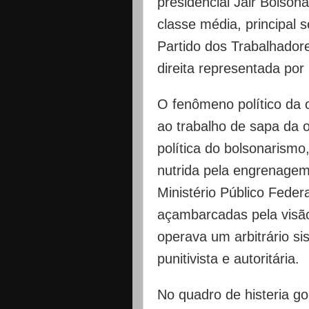
presidencial Jair Bolson
classe média, principal
Partido dos Trabalhador
direita representada po
O fenômeno político da o
ao trabalho de sapa da 
política do bolsonarismo,
nutrida pela engrenagem
Ministério Público Federa
açambarcadas pela visão
operava um arbitrário si
punitivista e autoritária.
No quadro de histeria go