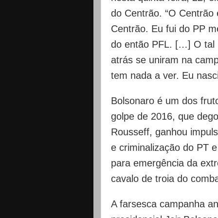
do Centrão. “O Centrão 
Centrão. Eu fui do PP m
do então PFL. […] O tal 
atrás se uniram na camp
tem nada a ver. Eu nasci
Bolsonaro é um dos frut
golpe de 2016, que dego
Rousseff, ganhou impul
e criminalização do PT e 
para emergência da extr
cavalo de troia do comb
A farsesca campanha ant