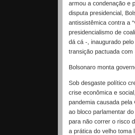
armou a condenação e pr
disputa presidencial, B
antissistêmica contra a “v
presidencialismo de coal
dá cá -, inaugurado pel
transição pactuada com a
Bolsonaro monta governo
Sob desgaste político c
crise econômica e social
pandemia causada pela C
ao bloco parlamentar do
para não correr o risco
a prática do velho toma 