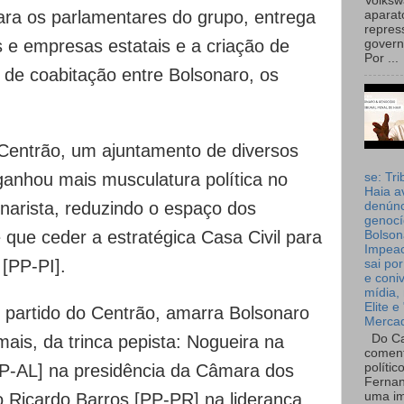
Volks
ara os parlamentares do grupo, entrega
aparat
repres
s e empresas estatais e a criação de
governo
Por ...
de coabitação entre Bolsonaro, os
Centrão, um ajuntamento de diversos
ganhou mais musculatura política no
se: Tri
Haia a
onarista, reduzindo o espaço dos
denúnc
genocí
 que ceder a estratégica Casa Civil para
Bolson
Impea
[PP-PI].
sai por
e coni
mídia, 
Elite e
l partido do Centrão, amarra Bolsonaro
Merca
Do Ca
ais, da trinca pepista: Nogueira na
coment
polític
[PP-AL] na presidência da Câmara dos
Fernan
uma im
 Ricardo Barros [PP-PR] na liderança