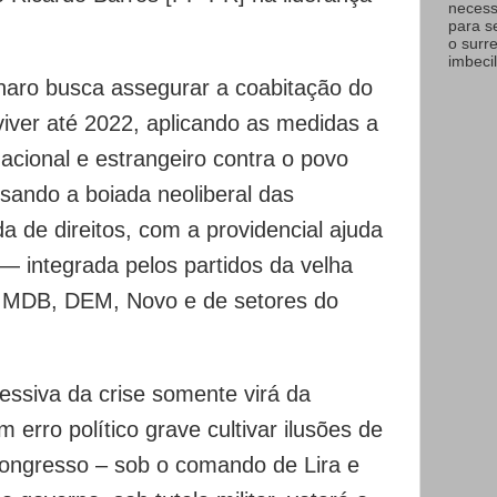
necess
para s
o surr
imbecil
naro busca assegurar a coabitação do
viver até 2022, aplicando as medidas a
nacional e estrangeiro contra o povo
ssando a boiada neoliberal das
da de direitos, com a providencial ajuda
 — integrada pelos partidos da velha
B, MDB, DEM, Novo e de setores do
essiva da crise somente virá da
 erro político grave cultivar ilusões de
Congresso – sob o comando de Lira e