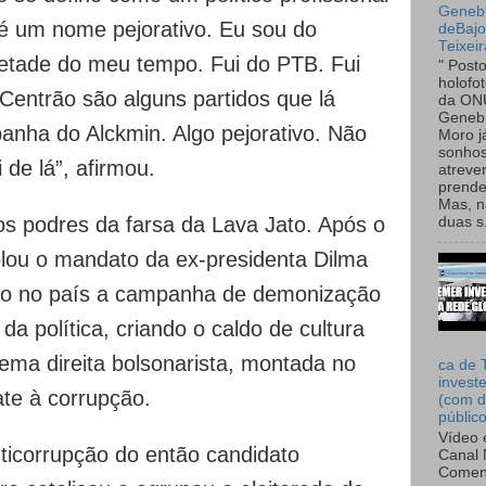
Genebr
é um nome pejorativo. Eu sou do
deBaj
Teixeir
etade do meu tempo. Fui do PTB. Fui
" Post
holofo
Centrão são alguns partidos que lá
da ON
Genebr
anha do Alckmin. Algo pejorativo. Não
Moro 
sonhos
 de lá”, afirmou.
atreve
prende
Mas, n
os podres da farsa da Lava Jato. Após o
duas s.
lou o mandato da ex-presidenta Dilma
so no país a campanha de demonização
da política, criando o caldo de cultura
ema direita bolsonarista, montada no
ca de 
invest
ate à corrupção.
(com d
públic
Vídeo 
icorrupção do então candidato
Canal 
Comen