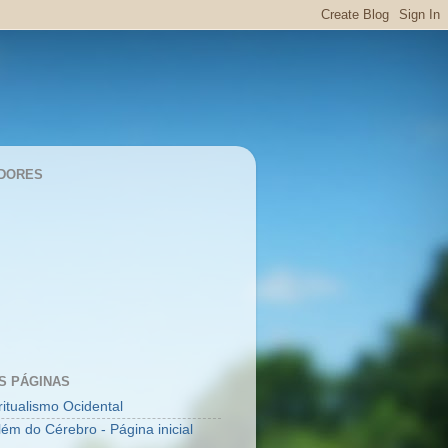
DORES
S PÁGINAS
ritualismo Ocidental
lém do Cérebro - Página inicial