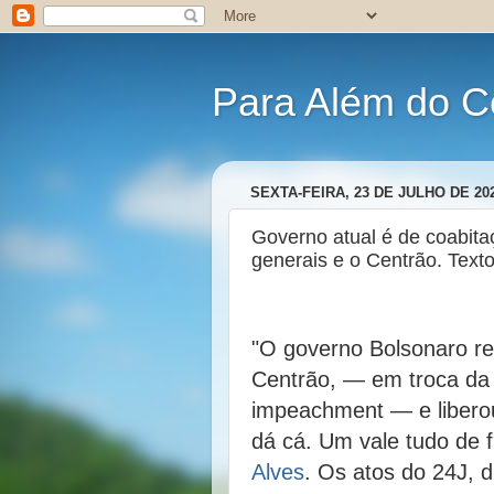
Para Além do C
SEXTA-FEIRA, 23 DE JULHO DE 20
Governo atual é de coabitaç
generais e o Centrão. Texto
"O governo Bolsonaro re
Centrão, — em troca da 
impeachment — e liberou
dá cá. Um vale tudo de f
Alves
. Os atos do 24J, 