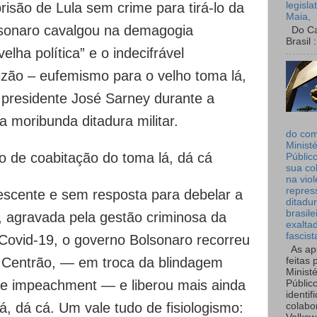
legisla
isão de Lula sem crime para tirá-lo da
Maia,
olsonaro cavalgou na demagogia
Do Can
Brasil :
elha política” e o indecifrável
izão – eufemismo para o velho toma lá,
o presidente José Sarney durante a
 moribunda ditadura militar.
do co
Ministé
 de coabitação do toma lá, dá cá
Públic
sua co
na viol
repres
rescente e sem resposta para debelar a
ditadur
brasile
, agravada pela gestão criminosa da
exalta
fascist
ovid-19, o governo Bolsonaro recorreu
As ap
 Centrão, — em troca da blindagem
feitas 
Ministé
 de impeachment — e liberou mais ainda
Públic
identif
lá, dá cá. Um vale tudo de fisiologismo:
colabo