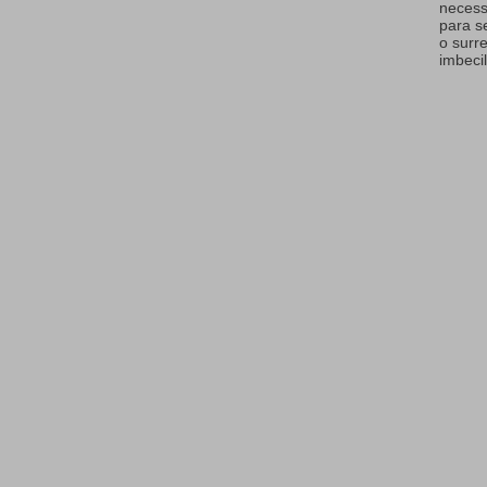
necess
para s
o surr
imbecil