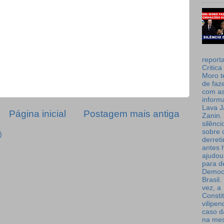
report
Critica
Moro t
de faz
com a
inform
Lava J
Página inicial
Postagem mais antiga
Zanin. 
silênc
sobre 
)
derret
antes 
ajudou
para de
Democ
Brasil
vez, a
Consti
vilipe
caso d
na me