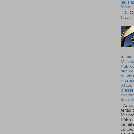
legisla
Maia,
Do Can
Brasil :
do co
Ministé
Públic
sua co
na viol
repres
ditadur
brasile
exalta
fascist
As ap
feitas 
Ministé
Públic
identif
colabo