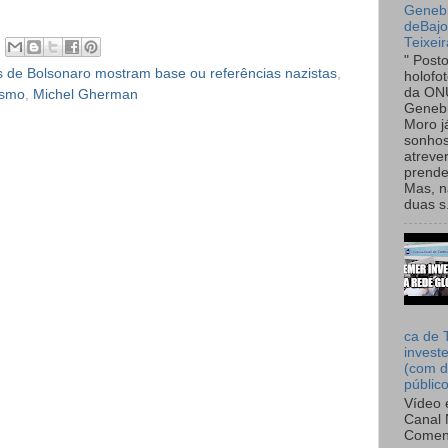
Genebr
deBaj
Teixeir
" Post
as de Bolsonaro mostram base ou referências nazistas
,
holofo
da ON
ismo
,
Michel Gherman
Genebr
Moro 
sonhos
atreve
prende
Mas, n
duas s.
ca de 
invest
(com d
públic
Vídeo 
Canal 
Comen