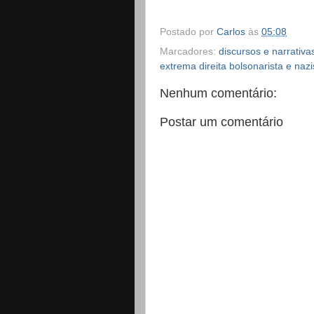
Postado por
Carlos
às
05:08
Marcadores:
discursos e narrativ
extrema direita bolsonarista e naz
Nenhum comentário:
Postar um comentário