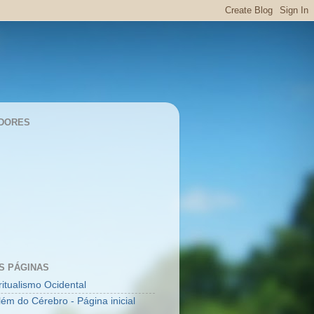
DORES
S PÁGINAS
ritualismo Ocidental
lém do Cérebro - Página inicial