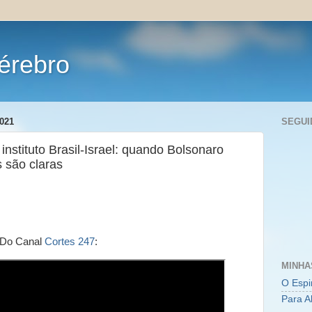
érebro
021
SEGUI
instituto Brasil-Israel: quando Bolsonaro
s são claras
Do Canal
Cortes 247
:
MINHA
O Espi
Para A