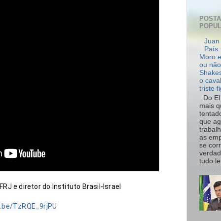
POST
POPU
Juan 
País:
Moro e
ou não
Shakes
o cava
triste f
Do El 
mais q
tentad
que ag
trabal
as emp
se cor
verdad
tudo le.
 e diretor do Instituto Brasil-Israel

u.be/TzRQE_9rjPU