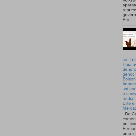
Volks
aparat
repres
governo
Por ...
se: Tri
Haia a
denúnc
genocí
Bolson
Impea
sai por
e coni
mídia, 
Elite e
Merca
Do Ca
coment
polític
Fernan
uma im