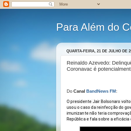
Para Além do C
QUARTA-FEIRA, 21 DE JULHO DE 2
Reinaldo Azevedo: Delinquê
Coronavac é potencialment
Do
Canal
BandNews FM
:
O presidente Jair Bolsonaro volto
usou o caso da reinfecção do gove
imunizante não teria comprovação
República e fala sobre a eficácia