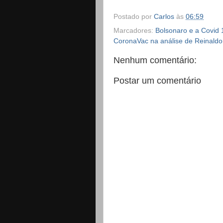
Postado por
Carlos
às
06:59
Marcadores:
Bolsonaro e a Covid 
CoronaVac na análise de Reinald
Nenhum comentário:
Postar um comentário