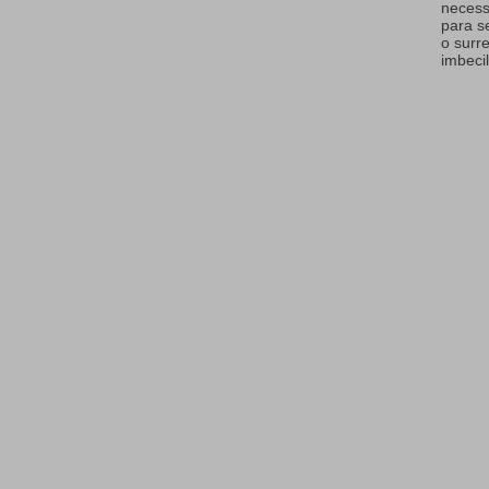
necess
para s
o surr
imbecil