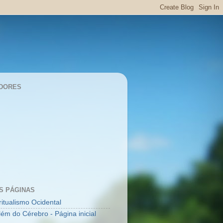
DORES
S PÁGINAS
ritualismo Ocidental
lém do Cérebro - Página inicial