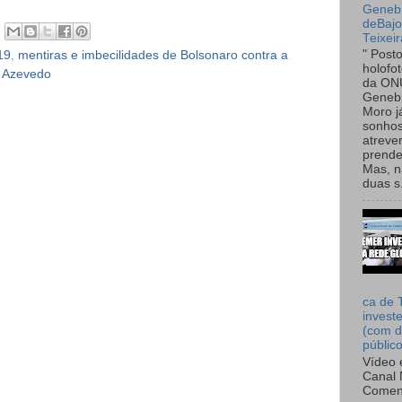
Genebr
deBaj
Teixeir
" Post
19
,
mentiras e imbecilidades de Bolsonaro contra a
holofo
o Azevedo
da ON
Genebr
Moro 
sonhos
atreve
prende
Mas, n
duas s.
ca de 
invest
(com d
públic
Vídeo 
Canal 
Comen