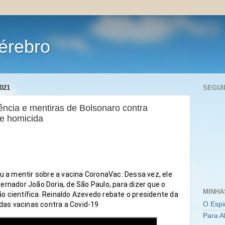
érebro
021
SEGUI
ncia e mentiras de Bolsonaro contra
e homicida
u a mentir sobre a vacina CoronaVac. Dessa vez, ele 
rnador João Doria, de São Paulo, para dizer que o 
MINHA
 científica. Reinaldo Azevedo rebate o presidente da 
O Espi
 das vacinas contra a Covid-19
Para A