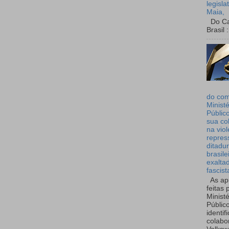
legisla
Maia,
Do Can
Brasil :
do co
Ministé
Públic
sua co
na viol
repres
ditadur
brasile
exalta
fascist
As ap
feitas 
Ministé
Públic
identif
colabo