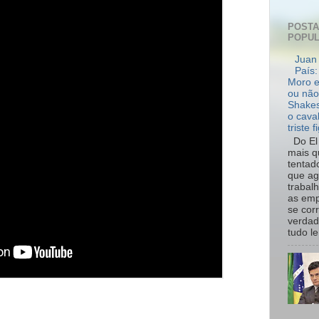
POST
POPU
Juan 
País:
Moro e
ou não
Shakes
o cava
triste f
Do El 
mais q
tentad
que ag
trabal
as emp
se cor
verdad
tudo le.