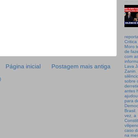
report
Critica
Moro t
de faz
com a
inform
Página inicial
Postagem mais antiga
Lava J
Zanin. 
silênc
)
sobre 
derret
antes 
ajudou
para de
Democ
Brasil
vez, a
Consti
vilipe
caso d
na me