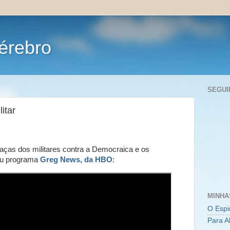
érebro
SEGUI
itar
aças dos militares contra a Democraica e os
eu programa
Greg News, da HBO
:
MINHA
O Espi
Para A