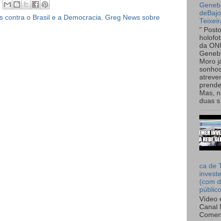
Genebr
deBaj
s contra o Brasil e a Democracia
,
Greg News sobre
Teixeir
" Post
holofo
da ON
Genebr
Moro 
sonhos
atreve
prende
Mas, n
duas s.
ca de 
invest
(com d
públic
Vídeo 
Canal 
Comen