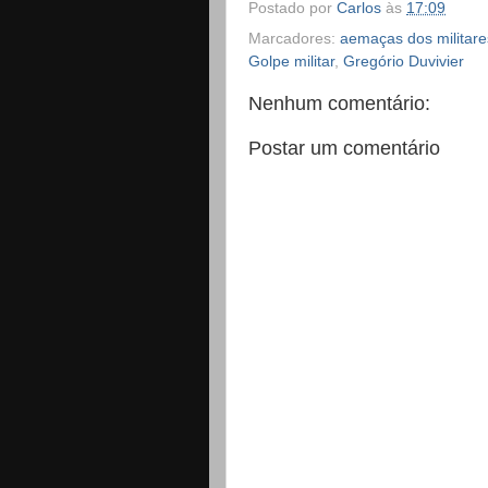
Postado por
Carlos
às
17:09
Marcadores:
aemaças dos militare
Golpe militar
,
Gregório Duvivier
Nenhum comentário:
Postar um comentário