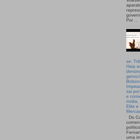
Volks
aparat
repres
governo
Por ...
se: Tri
Haia a
denúnc
genocí
Bolson
Impea
sai por
e coni
mídia, 
Elite e
Merca
Do Ca
coment
polític
Fernan
uma im