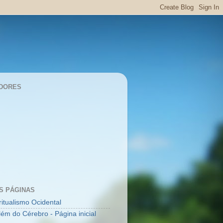
DORES
S PÁGINAS
ritualismo Ocidental
lém do Cérebro - Página inicial