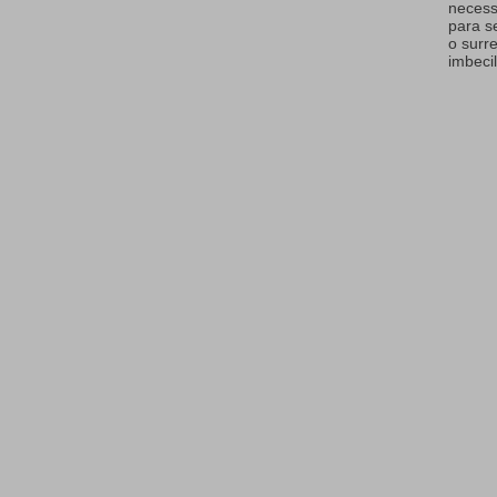
necess
para s
o surr
imbecil