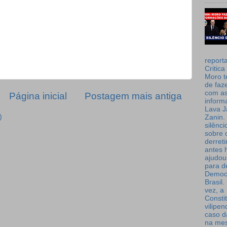
report
Critica
Moro t
de faz
com a
Página inicial
Postagem mais antiga
inform
Lava J
)
Zanin. 
silênc
sobre 
derret
antes 
ajudou
para de
Democ
Brasil
vez, a
Consti
vilipe
caso d
na me