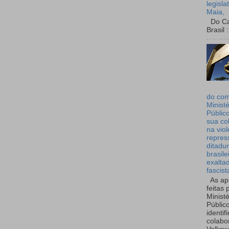
legisla
Maia,
Do Can
Brasil :
do co
Ministé
Públic
sua co
na viol
repres
ditadur
brasile
exalta
fascist
As ap
feitas 
Ministé
Públic
identif
colabo