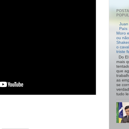
POST
POPU
Juan 
País:
Moro e
ou não
Shakes
o cava
triste f
Do El 
mais q
tentad
que ag
trabal
as emp
se cor
verdad
tudo le.