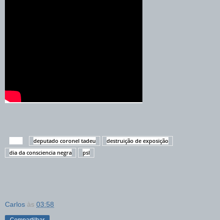
TAGS
deputado coronel tadeu
destruição de exposição
dia da consciencia negra
psl
Carlos
às
03:58