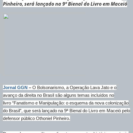
Pinheiro, será lançado na 9ª Bienal do Livro em Maceió
Jornal GGN
–
O Bolsonarismo, a Operação Lava Jato e o
avanço da direita no Brasil são alguns temas incluídos no
livro “Fanatismo e Manipulação: o esquema da nova colonização
do Brasil”, que será lançado na 9ª Bienal do Livro em Maceió pelo
defensor público Othoniel Pinheiro.