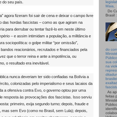
e do seu país.
legisla
Maia,
Do Can
Brasil :
 agora fizeram foi sair de cena e deixar o campo livre
 das hordas fascistas – como as que agiram na
íria para derrubar ou tentar fazê-lo em neste último
pério – e assim intimidam a população, a militância e
a sociopolítica: o golpe militar “por omissão”,
 bandos reacionários, recrutados e financiados pela
do co
Ministé
vez que o terror reina e ante a impotência, ou
Públic
sua co
o, o resultado era inevitável.
na viol
repres
ditadur
lica nunca deveriam ter sido confiadas na Bolívia a
brasile
exalta
ército, colonizadas pelo imperialismo e seus lacaios da
fascist
ada a ofensiva contra Evo, o governo optou por uma
As ap
feitas 
de resposta às provocações dos fascistas. Isso serviu
Ministé
osta: primeiro, exija segundo turno; depois, fraude e
Públic
identif
es, mas sem Evo (como no Brasil, sem Lula); depois,
colabo