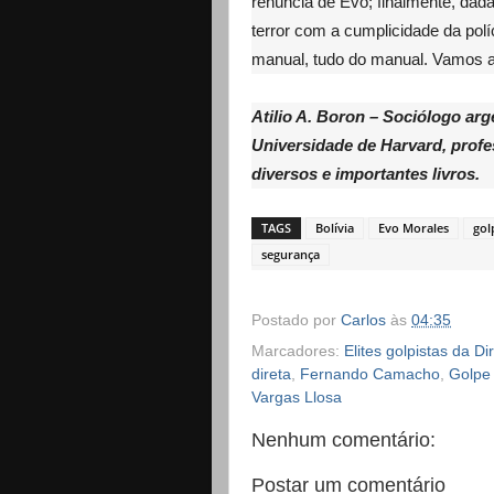
renúncia de Evo; finalmente, dad
terror com a cumplicidade da polí
manual, tudo do manual. Vamos a
Atilio A. Boron – Sociólogo arg
Universidade de Harvard, profe
diversos e importantes livros.
TAGS
Bolívia
Evo Morales
gol
segurança
Postado por
Carlos
às
04:35
Marcadores:
Elites golpistas da Dir
direta
,
Fernando Camacho
,
Golpe 
Vargas Llosa
Nenhum comentário:
Postar um comentário