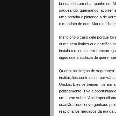
brindando com champanhe em Mad
saqueando, queimando, acorrenta
uma prefeita e pintando-a de verm
o mandato de dom Mario e “libert
Menciono o caso dele porque foi e
crime sem limites que crucifica a
instala o reino do terror encarr
digno que a audácia de querer ser 
Quarto: as “forças de segurança
instituições controladas por vária
Unidos. Eles os treinam, os arm
politicamente. Tive a oportunidade
um curso sobre “Anti-imperialismo
ocasião, fiquei envergonhado pe
reacionários herdados da era da Gu