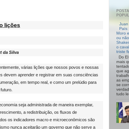
POST
POPU
Juan 
o lições
País:
Moro e
ou não
Shakes
o cava
triste f
 da Silva
Do El 
mais q
tentad
quentemente, várias lições que nossos povos e nossas
que ag
ares devem aprender e registrar em suas consciências
trabal
as emp
umeração, em tempo real, e como um prelúdio para
se cor
verdad
futuro.
tudo le.
 economia seja administrada de maneira exemplar,
escimento, a redistribuição, os fluxos de
todos os indicadores macro e microeconômicos são
ialismo nunca aceitarão um governo que não serve a