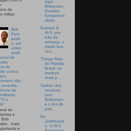
wagen com o
aqui:
o
Bolsonaro,
sivo do
Guedes,
 militar.
fundament
alista...
Guedes &
Bob
AI-5: por
Fern
trás da
ande
ameaça, o
s, em
medo dos
vídeo
rico...
análi
bunal de
Thiago Reis,
valia
do Plantão
ia de
Brasil: os
dio contra
motivos
aro.
reais p...
chment não
Xadrez dos
 covardia...
cenários
vência de
com
militares,
Bolsonaro
 "O o
e o tiro de
do"
part...
nal do
arista e
Do
o Bob
Justificand
des , mais
o: O AI-5
portante e
Bolsonaris