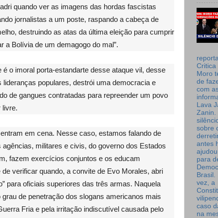
ri quando ver as imagens das hordas fascistas
ndo jornalistas a um poste, raspando a cabeça de
elho, destruindo as atas da última eleição para cumprir
ar a Bolívia de um demagogo do mal”.
report
Critica
 é o imoral porta-estandarte desse ataque vil, desse
Moro t
de faz
s lideranças populares, destrói uma democracia e
com a
egado de gangues contratadas para repreender um povo
inform
Lava J
livre.
Zanin. 
silênc
sobre 
” entram em cena. Nesse caso, estamos falando de
derret
antes 
s agências, militares e civis, do governo dos Estados
ajudou
am, fazem exercícios conjuntos e os educam
para de
Democ
 de verificar quando, a convite de Evo Morales, abri
Brasil
vez, a
” para oficiais superiores das três armas. Naquela
Consti
lo grau de penetração dos slogans americanos mais
vilipe
caso d
erra Fria e pela irritação indiscutível causada pelo
na me