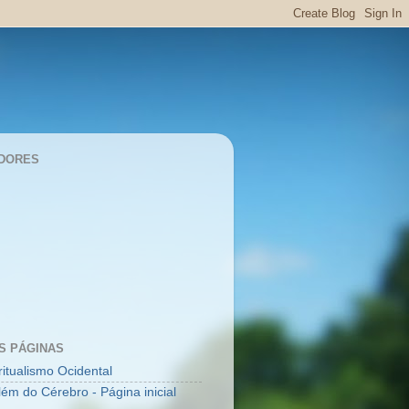
DORES
S PÁGINAS
ritualismo Ocidental
lém do Cérebro - Página inicial