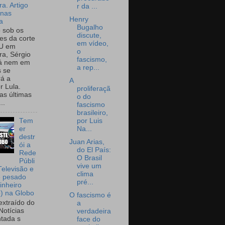
a. Artigo
r da ...
onas
Henry
a
Bugalho
o sob os
discute,
tes da corte
em vídeo,
U em
o
a, Sérgio
fascismo,
já nem em
a rep...
 se
rá a
A
r Lula.
proliferaçã
as últimas
o do
..
fascismo
brasileiro,
por Luis
Tem
Na...
er
destr
Juan Arias,
ói a
do El País:
Rede
O Brasil
Públi
vive um
Televisão e
clima
e pesado
pré...
inheiro
o) na Globo
O fascismo é
extraído do
a
Notícias
verdadeira
tada s
face do