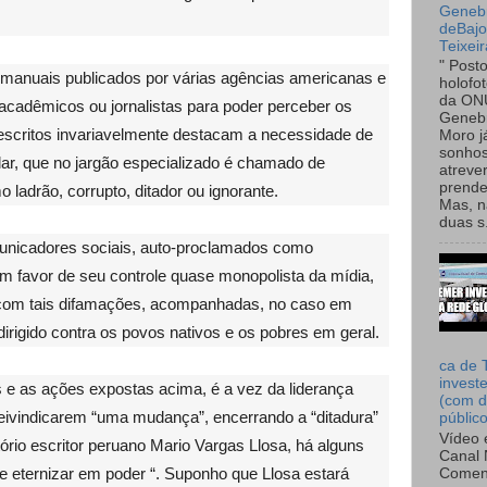
Genebr
deBaj
Teixeir
" Post
manuais publicados por várias agências americanas e
holofo
da ON
acadêmicos ou jornalistas para poder perceber os
Genebr
escritos invariavelmente destacam a necessidade de
Moro 
sonhos
ular, que no jargão especializado é chamado de
atreve
prende
ladrão, corrupto, ditador ou ignorante.
Mas, n
duas s.
municadores sociais, auto-proclamados como
em favor de seu controle quase monopolista da mídia,
com tais difamações, acompanhadas, no caso em
irigido contra os povos nativos e os pobres em geral.
ca de 
invest
s e as ações expostas acima, é a vez da liderança
(com d
 reivindicarem “uma mudança”, encerrando a “ditadura”
públic
Vídeo 
rio escritor peruano Mario Vargas Llosa, há alguns
Canal 
 eternizar em poder “. Suponho que Llosa estará
Comen