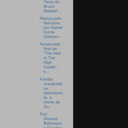
Texto do
Bruno
Reikdal ...
Aliança pelo
fascismo,
por Daniel
Gorte-
Dalmoro
Temporada
final de
“The Man
in The
High
Castle”,
o...
A mídia
manipulati
va,
diversionis
ta, a
morte de
Gu...
Toni
Dozane:
Bolsonaro
e Guedes