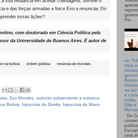
a a sua relutância em aceitar chantagens, semeie o
Volks
aparat
cia e das forças armadas e force Evo a renunciar. Do
repres
governo
prender essas lições?
Por ...
entino, com doutorado em Ciência Política pela
ssor da Universidade de Buenos Aires. É autor de
se: Tri
pe na bolívia
ordem pública
renúncia de morales
Haia a
denúnc
genocí
Bolson
Impea
sai por
e coni
eita
,
Evo Morales
,
exército subserviente à extrema-
mídia, 
na Bolívia
,
hipocrisia da Direita
,
hipocrisia de Mario
Elite e
Merca
Do Ca
coment
polític
Fernan
uma im