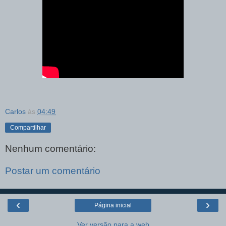
Carlos
às
04:49
Compartilhar
Nenhum comentário:
Postar um comentário
‹
›
Página inicial
Ver versão para a web