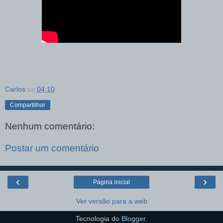
Carlos
às
04:10
Compartilhar
Nenhum comentário:
Postar um comentário
‹
›
Página inicial
Ver versão para a web
Tecnologia do
Blogger
.