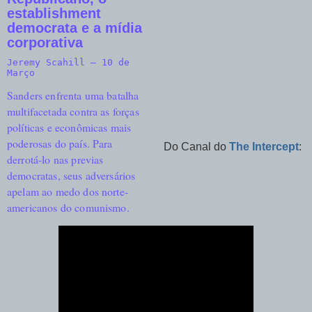
establishment
democrata e a mídia
corporativa
Jeremy Scahill
—
10 de
Março
Sanders enfrenta uma batalha
multifacetada contra as forças
políticas e econômicas mais
poderosas do país. Para
Do Canal do
The Intercept
:
derrotá-lo nas previas
democratas, seus adversários
apelam ao medo dos norte-
americanos do comunismo.