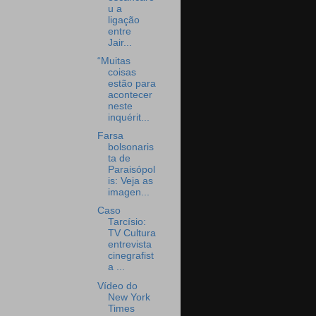
u a
ligação
entre
Jair...
“Muitas
coisas
estão para
acontecer
neste
inquérit...
Farsa
bolsonaris
ta de
Paraisópol
is: Veja as
imagen...
Caso
Tarcísio:
TV Cultura
entrevista
cinegrafist
a ...
Vídeo do
New York
Times