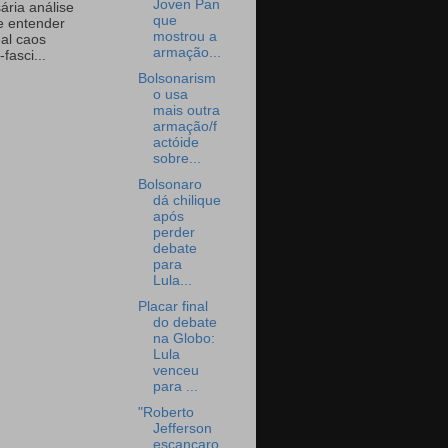
Joven Pan
ária análise
que
e entender
mostrou a
eal caos
armação...
-fasci...
Bolsonarism
o usa
mais outra
armação/f
actóide
sobre...
Bolsonaro
dá chilique
após
perder
debate
para
Lula...
Placar final
do debate
na Globo:
Lula
venceu
para ...
"Roberto
Jefferson
escancaro