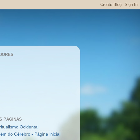
DORES
S PÁGINAS
ritualismo Ocidental
lém do Cérebro - Página inicial