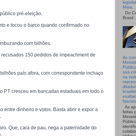
legisla
Maia,
Do Can
público pré-eleição.
Brasil :
veto e tocou o barco quando confirmado no
ambuzando com bilhões.
u recusados 150 pedidos de impeachment de
do co
Ministé
Públic
sua co
bilhões país afora, com correspondente inchaço
na viol
repres
ditadur
 o PT cresceu em bancadas estaduais em todo o
brasile
exalta
fascist
As ap
o entre dinheiro e votos. Basta abrir e expor a
feitas 
.
Ministé
Públic
identif
aro. Que, cara de pau, nega a paternidade do
colabo
.