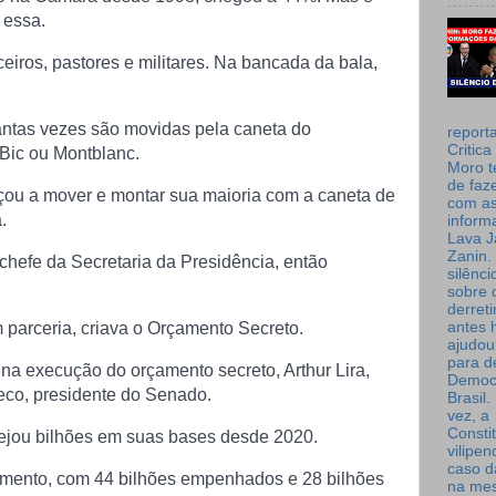
 essa.
eiros, pastores e militares. Na bancada da bala,
antas vezes são movidas pela caneta do
report
Critica
 Bic ou Montblanc.
Moro t
de faz
çou a mover e montar sua maioria com a caneta de
com a
.
inform
Lava J
Zanin. 
chefe da Secretaria da Presidência, então
silênc
sobre 
derret
parceria, criava o Orçamento Secreto.
antes 
ajudou
para de
 na execução do orçamento secreto, Arthur Lira,
Democ
eco, presidente do Senado.
Brasil
vez, a
Consti
ejou bilhões em suas bases desde 2020.
vilipe
caso d
çamento, com 44 bilhões empenhados e 28 bilhões
na me