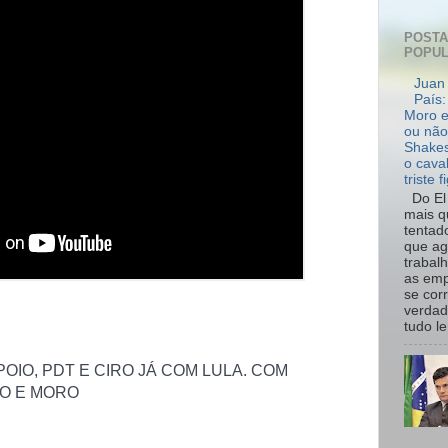
POST
POPU
Juan 
País:
Moro e
ou não
Shakes
o cava
triste f
Do El 
mais q
tentad
que ag
trabal
as emp
se cor
verdad
tudo le.
OIO, PDT E CIRO JÁ COM LULA. COM
O E MORO