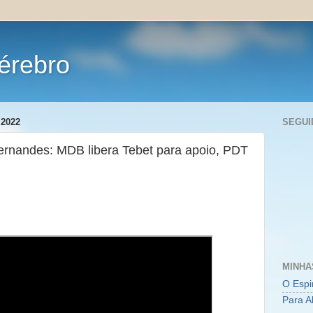
érebro
2022
SEGUI
ernandes: MDB libera Tebet para apoio, PDT
MINHA
O Espi
Para A