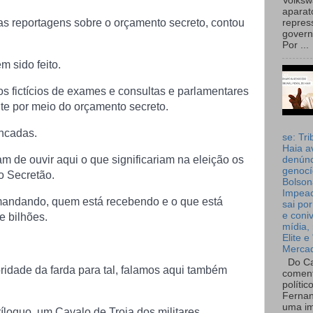
Volks
aparat
das reportagens sobre o orçamento secreto, contou
repres
governo
Por ...
 sido feito.
s fictícios de exames e consultas e parlamentares
e por meio do orçamento secreto.
ancadas.
se: Tri
Haia a
 de ouvir aqui o que significariam na eleição os
denúnc
genocí
o Secretão.
Bolson
Impea
andando, quem está recebendo e o que está
sai por
e coni
e bilhões.
mídia, 
Elite e
Merca
Do Ca
ridade da farda para tal, falamos aqui também
coment
polític
Fernan
uma im
loquo, um Cavalo de Troia dos militares.