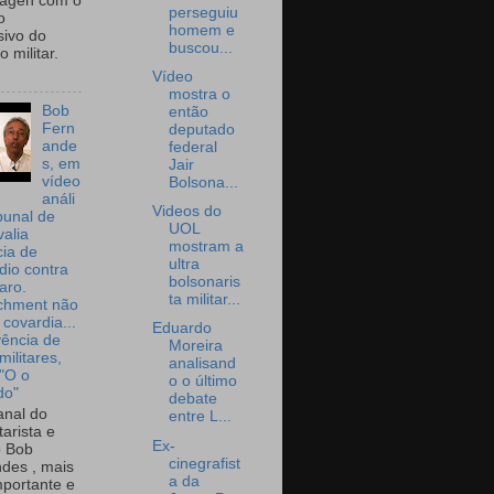
wagen com o
perseguiu
o
homem e
sivo do
buscou...
 militar.
Vídeo
mostra o
Bob
então
Fern
deputado
ande
federal
s, em
Jair
vídeo
Bolsona...
análi
Videos do
bunal de
UOL
valia
mostram a
ia de
ultra
dio contra
bolsonaris
aro.
ta militar...
chment não
 covardia...
Eduardo
vência de
Moreira
militares,
analisand
 "O o
o o último
do"
debate
nal do
entre L...
arista e
Ex-
o Bob
cinegrafist
des , mais
a da
portante e