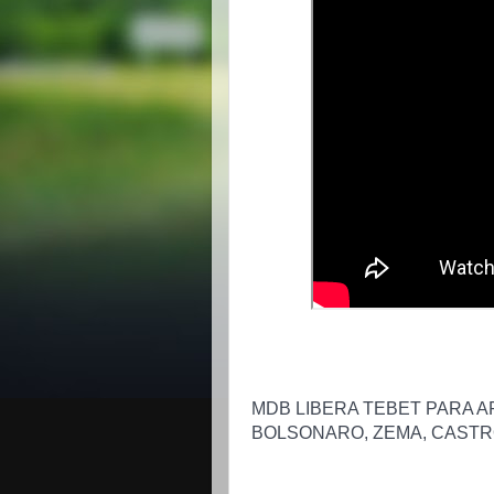
MDB LIBERA TEBET PARA AP
BOLSONARO, ZEMA, CASTR