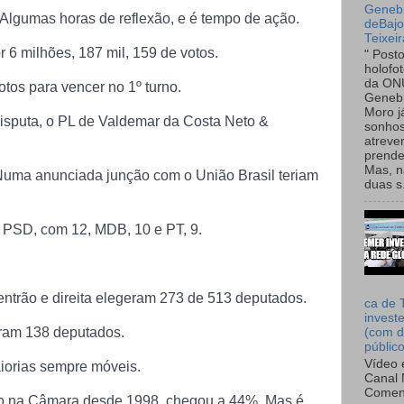
Genebr
lgumas horas de reflexão, e é tempo de ação.
deBaj
Teixeir
r 6 milhões, 187 mil, 159 de votos.
" Post
holofo
da ON
otos para vencer no 1º turno.
Genebr
Moro 
sputa, o PL de Valdemar da Costa Neto &
sonhos
atreve
prende
Mas, n
Numa anunciada junção com o União Brasil teriam
duas s.
 PSD, com 12, MDB, 10 e PT, 9.
entrão e direita elegeram 273 de 513 deputados.
ca de 
invest
eram 138 deputados.
(com d
públic
Vídeo 
aiorias sempre móveis.
Canal 
Comen
o na Câmara desde 1998, chegou a 44%. Mas é