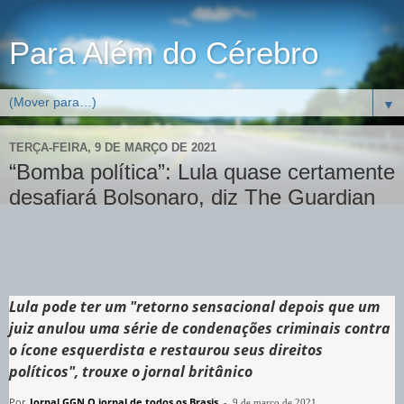
Para Além do Cérebro
▼
TERÇA-FEIRA, 9 DE MARÇO DE 2021
“Bomba política”: Lula quase certamente
desafiará Bolsonaro, diz The Guardian
Lula pode ter um "retorno sensacional depois que um
juiz anulou uma série de condenações criminais contra
o ícone esquerdista e restaurou seus direitos
políticos", trouxe o jornal britânico
Por
Jornal GGN O jornal de todos os Brasis
-
9 de março de 2021