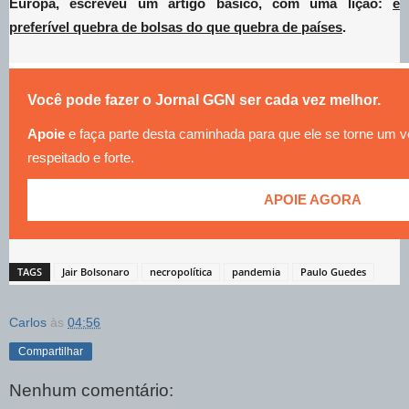
Europa, escreveu um artigo básico, com uma lição:
é
preferível quebra de bolsas do que quebra de países
.
Você pode fazer o Jornal GGN ser cada vez melhor.
Apoie
e faça parte desta caminhada para que ele se torne um v
respeitado e forte.
APOIE AGORA
TAGS
Jair Bolsonaro
necropolítica
pandemia
Paulo Guedes
Carlos
às
04:56
Compartilhar
Nenhum comentário: