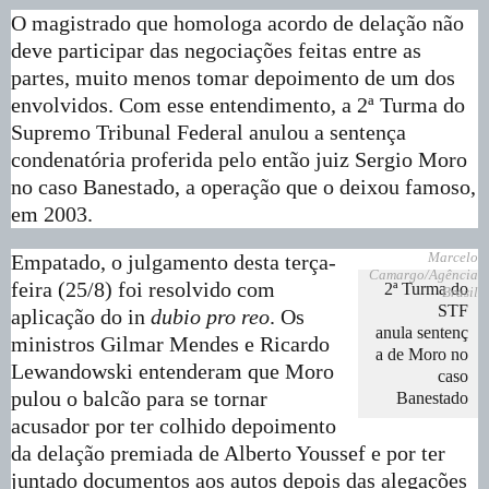
O magistrado que homologa acordo de delação não
deve participar das negociações feitas entre as
partes, muito menos tomar depoimento de um dos
envolvidos. Com esse entendimento, a 2ª Turma do
Supremo Tribunal Federal anulou a sentença
condenatória proferida pelo então juiz Sergio Moro
no caso Banestado, a operação que o deixou famoso,
em 2003.
Marcelo
Empatado, o julgamento desta terça-
Camargo/Agência
feira (25/8) foi resolvido com
2ª Turma do
Brasil
STF
aplicação do in
dubio pro reo
. Os
anula sentenç
ministros Gilmar Mendes e Ricardo
a de Moro no
Lewandowski entenderam que Moro
caso
pulou o balcão para se tornar
Banestado
acusador por ter colhido depoimento
da delação premiada de Alberto Youssef e por ter
juntado documentos aos autos depois das alegações