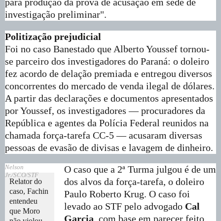
para produção da prova de acusação em sede de
investigação preliminar".
Politização prejudicial
Foi no caso Banestado que Alberto Youssef tornou-
se parceiro dos investigadores do Paraná: o doleiro
fez acordo de delação premiada e entregou diversos
concorrentes do mercado de venda ilegal de dólares.
A partir das declarações e documentos apresentados
por Youssef, os investigadores — procuradores da
República e agentes da Polícia Federal reunidos na
chamada força-tarefa CC-5 — acusaram diversas
pessoas de evasão de divisas e lavagem de dinheiro.
Nelson
O caso que a 2ª Turma julgou é de um
Jr./SCO/STF
dos alvos da força-tarefa, o doleiro
Relator do
caso, Fachin
Paulo Roberto Krug. O caso foi
entendeu
levado ao STF pelo advogado
Cal
que Moro
Garcia
, com base em parecer feito
não violou