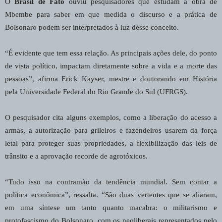
O
Brasil de Fato
ouviu pesquisadores que estudam a obra de
Mbembe para saber em que medida o discurso e a prática de
Bolsonaro podem ser interpretados à luz desse conceito.
“É evidente que tem essa relação. As principais ações dele, do ponto
de vista político, impactam diretamente sobre a vida e a morte das
pessoas”, afirma Erick Kayser, mestre e doutorando em História
pela Universidade Federal do Rio Grande do Sul (UFRGS).
O pesquisador cita alguns exemplos, como a liberação do acesso a
armas, a autorização para grileiros e fazendeiros usarem da força
letal para proteger suas propriedades, a flexibilização das leis de
trânsito e a aprovação recorde de agrotóxicos.
“Tudo isso na contramão da tendência mundial. Sem contar a
política econômica”, ressalta. “São duas vertentes que se aliaram,
em uma síntese um tanto quanto macabra: o militarismo e
protofascismo do Bolsonaro, com os neoliberais representados pelo