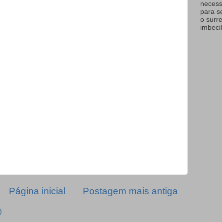
necess
para s
o surr
imbecil
Página inicial
Postagem mais antiga
)