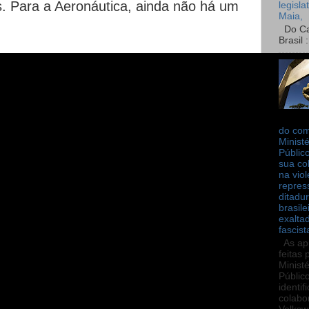
s. Para a Aeronáutica, ainda não há um
legisla
Maia,
Do Can
Brasil :
do co
Ministé
Públic
sua co
na viol
repres
ditadur
brasile
exalta
fascist
As ap
feitas 
Ministé
Públic
identif
colabo