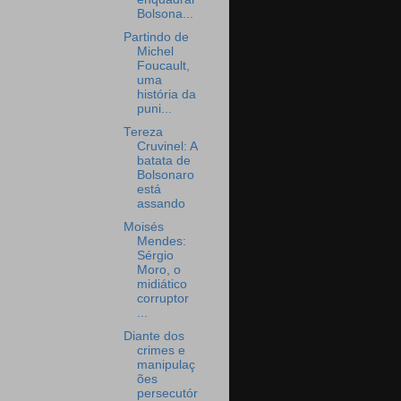
Bolsona...
Partindo de
Michel
Foucault,
uma
história da
puni...
Tereza
Cruvinel: A
batata de
Bolsonaro
está
assando
Moisés
Mendes:
Sérgio
Moro, o
midiático
corruptor
...
Diante dos
crimes e
manipulaç
ões
persecutór