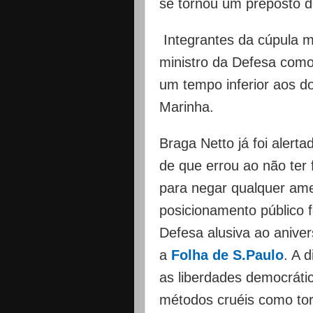
se tornou um preposto d
Integrantes da cúpula m
ministro da Defesa como
um tempo inferior aos d
Marinha.
Braga Netto já foi alert
de que errou ao não ter 
para negar qualquer am
posicionamento público f
Defesa alusiva ao aniver
a
Folha de S.Paulo
. A 
as liberdades democráti
métodos cruéis como tort