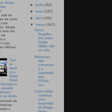
a. Artigo
►
junho
(52)
onas
a
►
maio
(157)
o sob os
►
abril
(155)
tes da corte
U em
▼
março
(167)
a, Sérgio
Henry
já nem em
Bugalho,
 se
em vídeo:
rá a
Golpe
r Lula.
Militar não
as últimas
se cele...
..
Bolsonaro
Tem
não
er
convence
destr
u a
ói a
totalidade
Rede
das
Públi
FFAAs,
Televisão e
ma...
e pesado
Crise militar
inheiro
continua
o) na Globo
com
extraído do
ascensão
Notícias
de Braga
tada s
Netto...