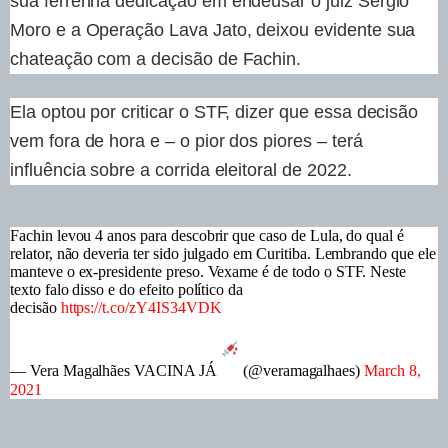
sua ferrenha dedicação em endeusar o juiz Sergio
Moro e a Operação Lava Jato, deixou evidente sua
chateação com a decisão de Fachin.
Ela optou por criticar o STF, dizer que essa decisão
vem fora de hora e – o pior dos piores – terá
influência sobre a corrida eleitoral de 2022.
Fachin levou 4 anos para descobrir que caso de Lula, do qual é
relator, não deveria ter sido julgado em Curitiba. Lembrando que ele
manteve o ex-presidente preso. Vexame é de todo o STF. Neste
texto falo disso e do efeito político da
decisão
https://t.co/zY4IS34VDK
— Vera Magalhães VACINA JÁ
(@veramagalhaes)
March 8,
2021