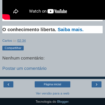
O conhecimento liberta.
Saiba mais.
Carlos
às
02:34
Compartilhar
Nenhum comentário:
Postar um comentário
‹
›
Página inicial
Ver versão para a web
Tecnologia do
Blogger
.