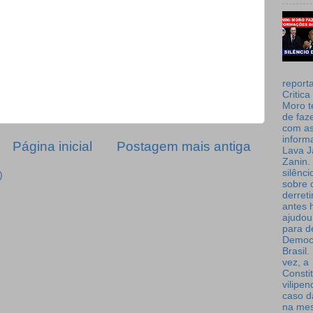
report
Critica
Moro t
de faz
com a
inform
Página inicial
Postagem mais antiga
Lava J
Zanin. 
silênc
)
sobre 
derret
antes 
ajudou
para de
Democ
Brasil
vez, a
Consti
vilipe
caso d
na me