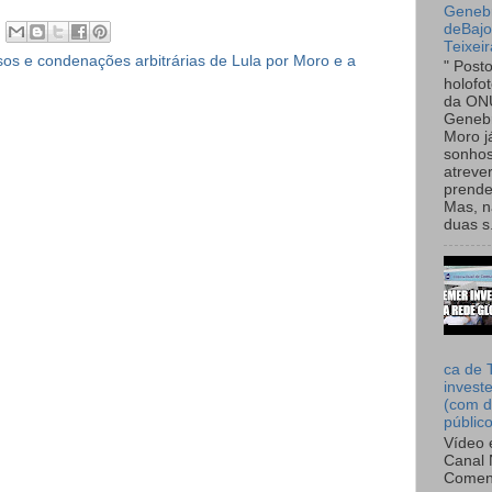
Genebr
deBaj
Teixeir
os e condenações arbitrárias de Lula por Moro e a
" Post
holofo
da ON
Genebr
Moro 
sonhos
atreve
prende
Mas, n
duas s.
ca de 
invest
(com d
públic
Vídeo 
Canal 
Comen