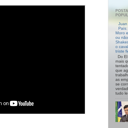
POST
POPU
Juan 
País:
Moro e
ou não
Shakes
o cava
triste f
Do El 
mais q
tentad
que ag
trabal
as emp
se cor
verdad
tudo le.