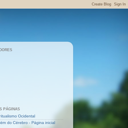
DORES
S PÁGINAS
ritualismo Ocidental
lém do Cérebro - Página inicial