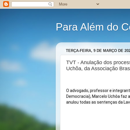
Para Além do C
TERÇA-FEIRA, 9 DE MARÇO DE 20
TVT - Anulação dos process
Uchôa, da Associação Brasi
O advogado, professor e integrant
Democracia), Marcelo Uchôa faz an
anulou todas as sentenças da Lava 