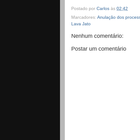
Postado por
Carlos
às
02:42
Marcadores:
Anulação dos process
Lava Jato
Nenhum comentário:
Postar um comentário