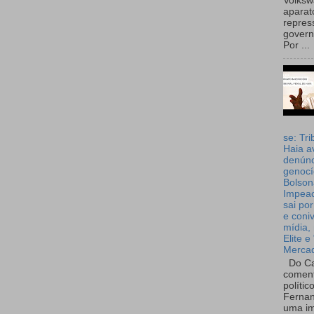
Volks
aparat
repres
governo
Por ...
se: Tri
Haia a
denúnc
genocí
Bolson
Impea
sai por
e coni
mídia, 
Elite e
Merca
Do Ca
coment
polític
Fernan
uma im