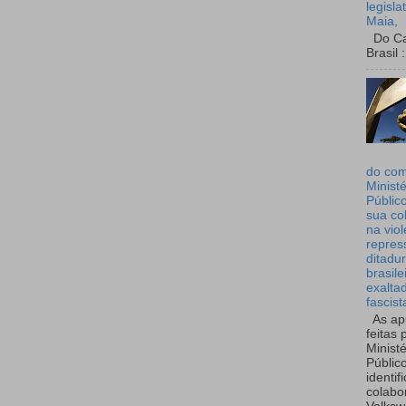
legisla
Maia,
Do Can
Brasil :
do co
Ministé
Públic
sua co
na viol
repres
ditadur
brasile
exalta
fascist
As ap
feitas 
Ministé
Públic
identif
colabo