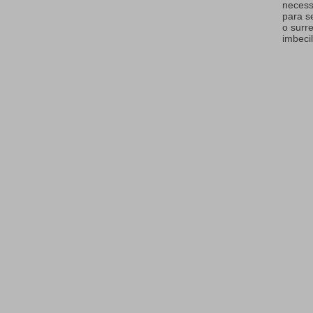
necess
para s
o surr
imbecil