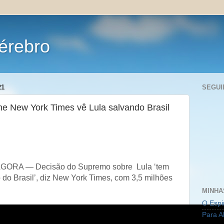
érebro
21
SEGUI
he New York Times vê Lula salvando Brasil
AGORA — Decisão do Supremo sobre Lula ‘tem
o do Brasil’, diz New York Times, com 3,5 milhões
MINHA
O Espi
Para A