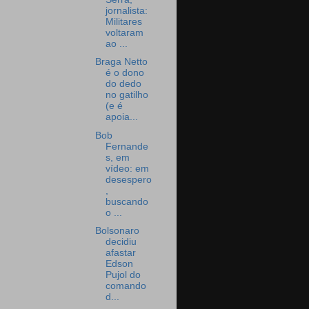
jornalista:
Militares
voltaram
ao ...
Braga Netto
é o dono
do dedo
no gatilho
(e é
apoia...
Bob
Fernande
s, em
vídeo: em
desespero
,
buscando
o ...
Bolsonaro
decidiu
afastar
Edson
Pujol do
comando
d...