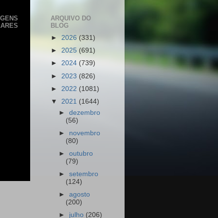
AGENS
ARQUIVO DO
LARES
BLOG
►
2026
(331)
►
2025
(691)
►
2024
(739)
►
2023
(826)
►
2022
(1081)
▼
2021
(1644)
►
dezembro
(56)
►
novembro
(80)
►
outubro
(79)
►
setembro
(124)
►
agosto
(200)
►
julho
(206)