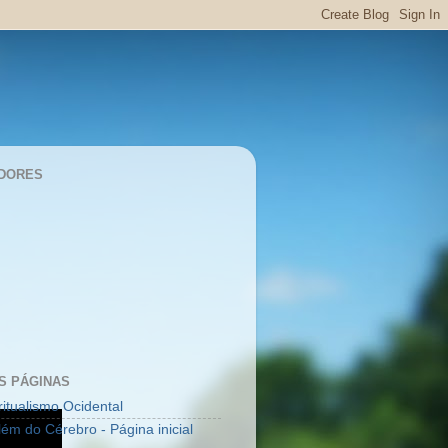
DORES
S PÁGINAS
ritualismo Ocidental
lém do Cérebro - Página inicial