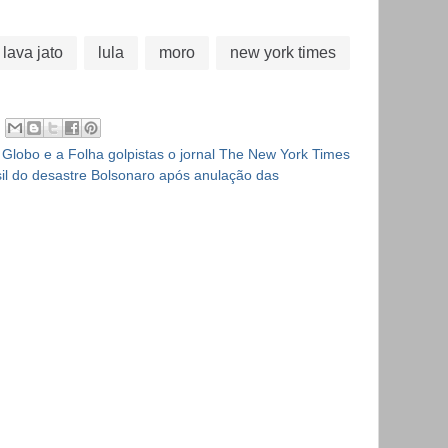
m
r
p
lava jato
lula
moro
new york times
ar
m
til
h
 Globo e a Folha golpistas o jornal The New York Times
ar
sil do desastre Bolsonaro após anulação das