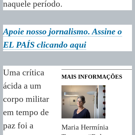
naquele período.
Apoie nosso jornalismo. Assine o
EL PAÍS clicando aqui
Uma crítica
MAIS INFORMAÇÕES
ácida a um
corpo militar
em tempo de
paz foi a
Maria Hermínia