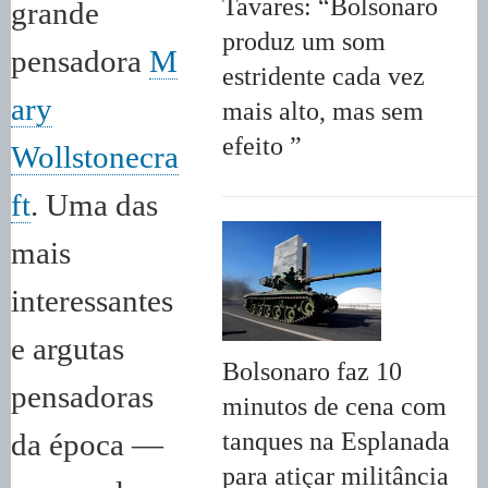
Tavares: “Bolsonaro
grande
produz um som
pensadora
M
estridente cada vez
ary
mais alto, mas sem
efeito ”
Wollstonecra
ft
. Uma das
mais
interessantes
e argutas
Bolsonaro faz 10
pensadoras
minutos de cena com
tanques na Esplanada
da época —
para atiçar militância