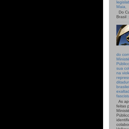
legisla
Maia,
Do Can
Brasil :
do co
Ministé
Públic
sua co
na viol
repres
ditadur
brasile
exalta
fascist
As ap
feitas 
Ministé
Públic
identif
colabo