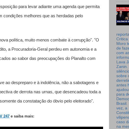
isposição para levar adiante uma agenda que permita
em condições melhores que as herdadas pelo
report
Critica
nova política, muito menos combate à corrupção". "O
Moro t
de faz
ito, a Procuradoria-Geral perdeu em autonomia e a
com a
inform
trocados ao sabor das preocupações do Planalto com
Lava J
Zanin. 
silênc
sobre 
derret
e ao despreparo e à indolência, não a sabotagens e
antes 
ajudou
pectiva de derrota nas urnas, que desencadeou toda a
para de
Democ
ão somente da constatação do óbvio pelo eleitorado".
Brasil
vez, a
Consti
TV 247
e saiba mais:
vilipe
caso d
na me