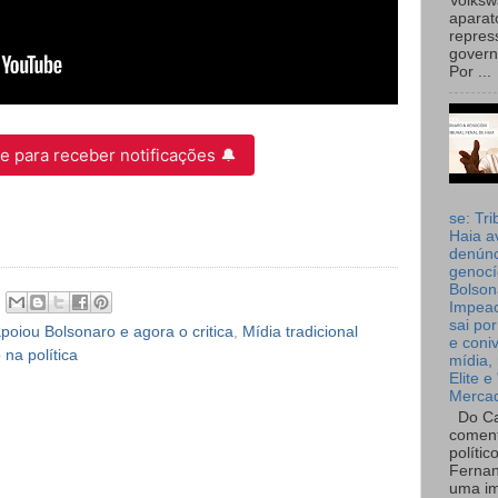
Volks
aparat
repres
governo
Por ...
e para receber notificações 🔔
se: Tri
Haia a
denúnc
genocí
Bolson
Impea
sai por
poiou Bolsonaro e agora o critica
,
Mídia tradicional
e coni
 na política
mídia, 
Elite e
Merca
Do Ca
coment
polític
Fernan
uma im