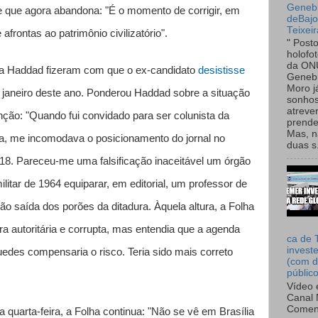
Genebr
e que agora abandona: "É o momento de corrigir, em
deBaj
Teixeir
afrontas ao patrimônio civilizatório".
" Post
holofo
da ON
 a Haddad fizeram com que o ex-candidato
desistisse
Genebr
Moro 
janeiro deste ano. Ponderou Haddad sobre a situação
sonhos
atreve
nção: "Quando fui convidado para ser colunista da
prende
Mas, n
oca, me incomodava o posicionamento do jornal no
duas s.
18. Pareceu-me uma falsificação inaceitável um órgão
litar de 1964 equiparar, em editorial, um professor de
o saída dos porões da ditadura. Àquela altura, a Folha
era autoritária e corrupta, mas entendia que a agenda
ca de 
invest
edes compensaria o risco. Teria sido mais correto
(com d
públic
Vídeo 
Canal 
Comen
a quarta-feira, a Folha continua: "Não se vê em Brasília