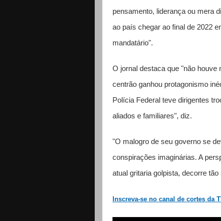
pensamento, liderança ou mera d
ao país chegar ao final de 2022 
mandatário".
O jornal destaca que "não houve 
centrão ganhou protagonismo inéd
Polícia Federal teve dirigentes 
aliados e familiares", diz.
"O malogro de seu governo se dev
conspirações imaginárias. A pers
atual gritaria golpista, decorre t
Inscreva-se no canal de cortes da 