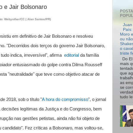
POST
POPU
oto: Webysther/CC | Alan Santos/PR)
Juan 
País:
Moro e
sistiu em definitivo de Jair Bolsonaro e resolveu
ou não
Shakes
no. "Decorridos dois terços do governo Jair Bolsonaro,
o cava
triste f
tudo indica, irreversível", afirma
editorial
da família
Do El 
mais q
apoiador entusiasmado do golpe contra Dilma Rousseff
tentad
que ag
ta "neutralidade" que teve como objetivo atacar de
trabal
as emp
se cor
verdad
tudo le.
e 2018, sob o título "
A hora do compromisso
", o jornal
a decisões legítimas da Justiça e do Congresso, bem
upção nas gestões petistas, ainda não foi objeto de
 candidato". Fez críticas a Bolsonaro, mas voltou-se,