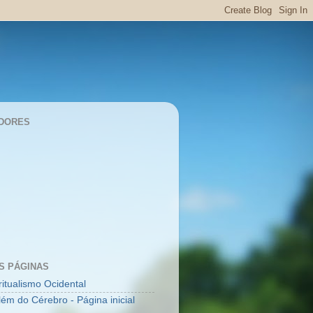
DORES
S PÁGINAS
ritualismo Ocidental
lém do Cérebro - Página inicial