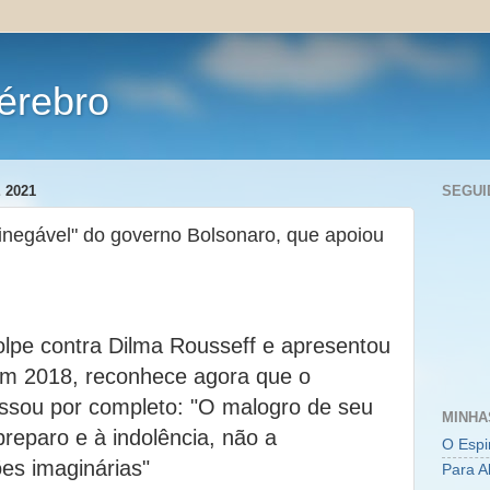
érebro
 2021
SEGUI
inegável" do governo Bolsonaro, que apoiou
olpe contra Dilma Rousseff e apresentou
em 2018, reconhece agora que o
ssou por completo: "O malogro de seu
MINHA
reparo e à indolência, não a
O Espi
es imaginárias"
Para A