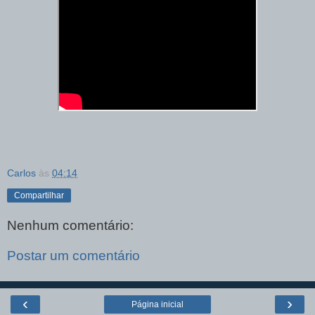
Carlos
às
04:14
Compartilhar
Nenhum comentário:
Postar um comentário
‹
›
Página inicial