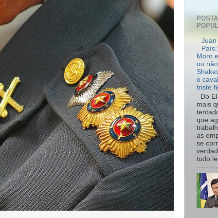
POST
POPU
Juan 
País:
Moro e
ou não
Shakes
o cava
triste f
Do El 
mais q
tentad
que ag
trabal
as emp
se cor
verdad
tudo le.