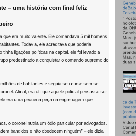
Genebr
e – uma história com final feliz
deBaj
Teixeir
" Post
beiro
holofo
da ON
Genebr
ia que era muito valente. Ele comandava 5 mil homens
Moro 
sonhos
bitantes. Todavia, ele acreditava que poderia
atreve
tinha ligações políticas na capital, ele foi levado a
prende
Mas, n
grupo predestinado a conquistar o comando supremo do
duas s.
4 milhões de habitantes e seguia seu curso sem se
onel. Afinal, era útil que aquele policial pensasse ser
 ele era uma pequena peça na engrenagem que
ca de 
.
invest
(com d
públic
Vídeo 
s, o coronel nutria um ódio particular por advogados.
Canal 
ndem bandidos e não obedecem ninguém” – ele dizia
Comen