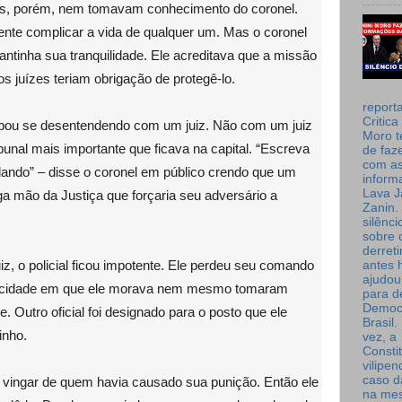
s, porém, nem tomavam conhecimento do coronel.
nte complicar a vida de qualquer um. Mas o coronel
antinha sua tranquilidade. Ele acreditava que a missão
os juízes teriam obrigação de protegê-lo.
report
Critica
abou se desentendendo com um juiz. Não com um juiz
Moro t
unal mais importante que ficava na capital. “Escreva
de faz
com a
ando” – disse o coronel em público crendo que um
inform
Lava J
ga mão da Justiça que forçaria seu adversário a
Zanin. 
silênc
sobre 
derret
z, o policial ficou impotente. Ele perdeu seu comando
antes 
ajudou
da cidade em que ele morava nem mesmo tomaram
para de
Democ
 Outro oficial foi designado para o posto que ele
Brasil
inho.
vez, a
Consti
vilipe
caso d
e vingar de quem havia causado sua punição. Então ele
na me