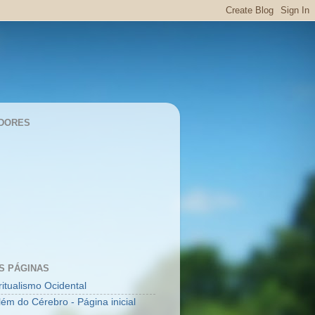
DORES
S PÁGINAS
ritualismo Ocidental
lém do Cérebro - Página inicial