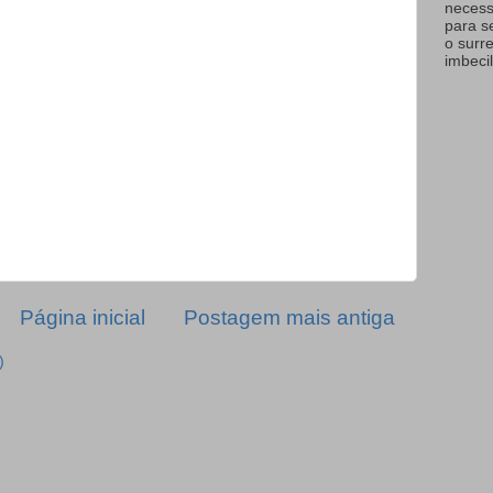
necess
para s
o surr
imbecil
Página inicial
Postagem mais antiga
)