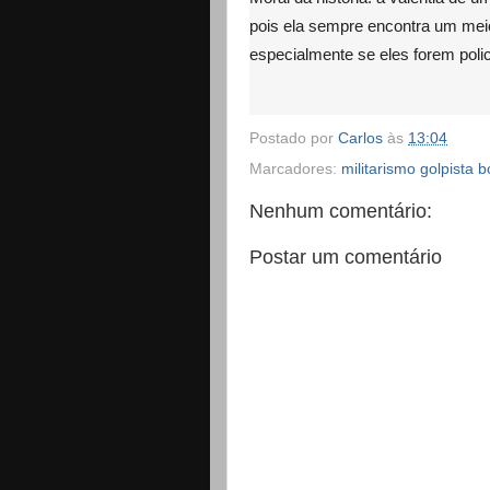
pois ela sempre encontra um mei
especialmente se eles forem polic
Postado por
Carlos
às
13:04
Marcadores:
militarismo golpista 
Nenhum comentário:
Postar um comentário