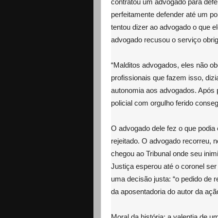
contratou um advogado para def
perfeitamente defender até um poli
tentou dizer ao advogado o que el
advogado recusou o serviço obriga
“Malditos advogados, eles não o
profissionais que fazem isso, dizi
autonomia aos advogados. Após pe
policial com orgulho ferido conse
O advogado dele fez o que podia e
rejeitado. O advogado recorreu, 
chegou ao Tribunal onde seu inimi
Justiça esperou até o coronel ser
uma decisão justa: “o pedido de 
da aposentadoria do autor da açã
Moral da história: a valentia de um