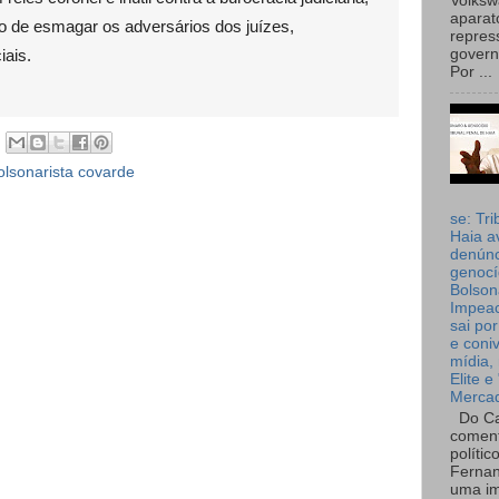
Volks
aparat
o de esmagar os adversários dos juízes,
repres
iais.
governo
Por ...
bolsonarista covarde
se: Tri
Haia a
denúnc
genocí
Bolson
Impea
sai por
e coni
mídia, 
Elite e
Merca
Do Ca
coment
polític
Fernan
uma im