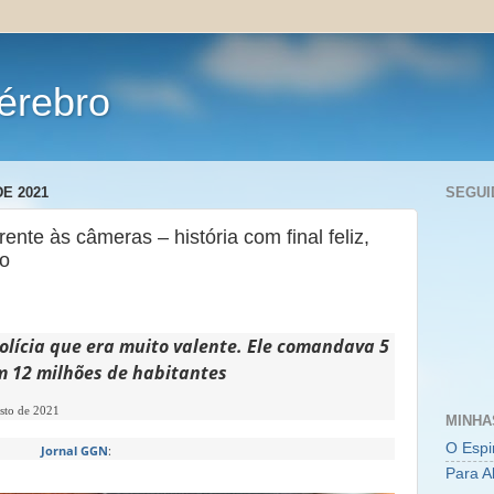
érebro
E 2021
SEGUI
ente às câmeras – história com final feliz,
ro
olícia que era muito valente. Ele comandava 5
 12 milhões de habitantes
sto de 2021
MINHA
O Espi
Jornal GGN
:
Para A