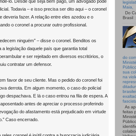
endê-lo. Desde que seja bem pago, um advogado pode
legisla
Maia,
cial. Todavia – e isso precisa ser dito aqui – o coronel
Do Can
e deveria fazer. A relação entre eles azedou e o
Brasil :
ndo o coronel a procurar outro profissional.
bedecem ninguém” – disse o coronel. Benditos os
a a legislação daquele país que garantia total
rambular e ser rejeitado em diversos escritórios, o
do co
Ministé
guiu contratar um defensor.
Públic
sua co
na viol
m favor de seu cliente. Mas o pedido do coronel foi
repres
ditadur
nova derrota. Em algum momento, o caso do policial
brasile
go despachava. E lá o caso entrou na fila de espera. A
exalta
fascist
 aposentado antes de apreciar o processo proferindo
As ap
revogação do afastamento está prejudicado em virtude
feitas 
Ministé
o.” Caso encerrado.
Públic
identif
colabo
 reles coronel é inútil contra a burocracia judiciária,