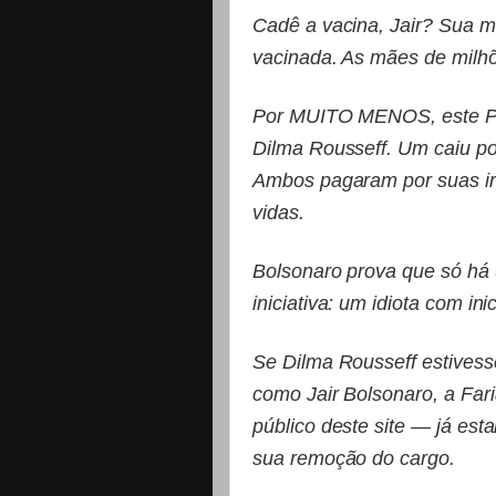
Cadê a vacina, Jair? Sua mã
vacinada. As mães de milhõe
Por MUITO MENOS, este País
Dilma Rousseff. Um caiu po
Ambos pagaram por suas ir
vidas.
Bolsonaro prova que só há 
iniciativa: um idiota com i
Se Dilma Rousseff estivess
como Jair Bolsonaro, a Far
público deste site — já est
sua remoção do cargo.