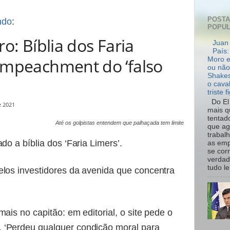
POST
ndo
:
POPU
o: Bíblia dos Faria
Juan 
País:
impeachment do ‘falso
Moro e
ou não
Shakes
o cava
triste f
Do El 
e 2021
mais q
tentad
Até os golpistas entendem que palhaçada tem limite
que ag
trabal
do a bíblia dos ‘Faria Limers’.
as emp
se cor
verdad
tudo le.
elos investidores da avenida que concentra
ais no capitão: em editorial, o site pede o
 ‘Perdeu qualquer condição moral para