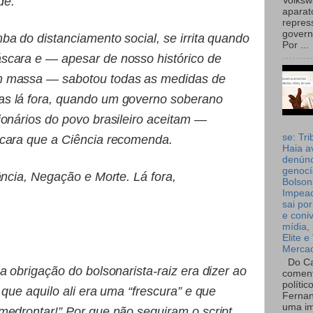
de.
Volks
aparat
repres
governo
a do distanciamento social, se irrita quando
Por ...
scara e — apesar de nosso histórico de
m massa — sabotou todas as medidas de
s lá fora, quando um governo soberano
ionários do povo brasileiro aceitam —
se: Tri
scara que a Ciência recomenda.
Haia a
denúnc
genocí
ância, Negação e Morte. Lá fora,
Bolson
Impea
sai por
e coni
mídia, 
Elite e
Merca
Do Ca
a obrigação do bolsonarista-raiz era dizer ao
coment
polític
 que aquilo ali era uma “frescura” e que
Fernan
uma im
medrontar!” Por que não seguiram o script,