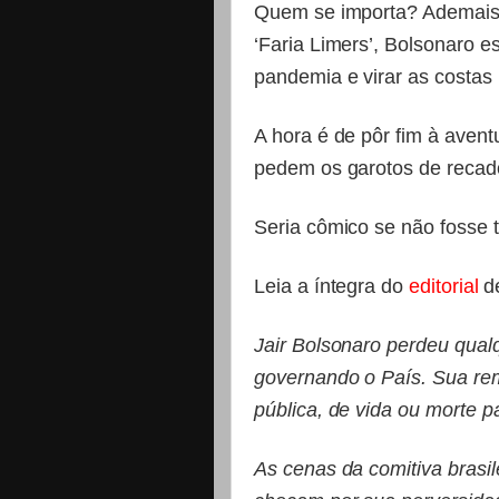
Quem se importa? Ademais,
‘Faria Limers’, Bolsonaro e
pandemia e virar as costas 
A hora é de pôr fim à aven
pedem os garotos de recad
Seria cômico se não fosse t
Leia a íntegra do
editorial
de
Jair Bolsonaro perdeu qual
governando o País. Sua re
pública, de vida ou morte pa
As cenas da comitiva brasil