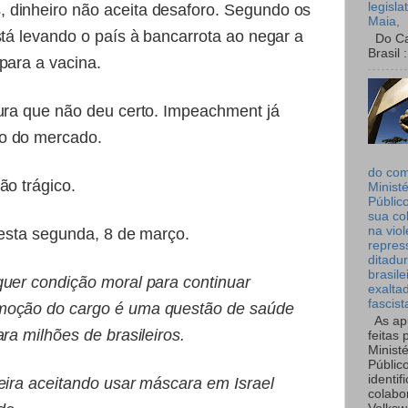
legisla
 dinheiro não aceita desaforo. Segundo os
Maia,
stá levando o país à bancarrota ao negar a
Do Can
Brasil :
para a vacina.
tura que não deu certo. Impeachment já
o do mercado.
do co
ão trágico.
Ministé
Públic
sua co
na viol
sta segunda, 8 de março.
repres
ditadur
brasile
quer condição moral para continuar
exalta
fascist
moção do cargo é uma questão de saúde
As ap
ra milhões de brasileiros.
feitas 
Ministé
Públic
identif
eira aceitando usar máscara em Israel
colabo