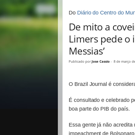
Do
Diário do Centro do Mu
De mito a coveir
Limers pede o 
Messias’
Publicado por
Jose Cassio
-
8 de março d
O Brazil Journal é considera
É consultado e celebrado p
boa parte do PIB do país.
Essa gente já não acredita m
impeachment de Bolsonaro.