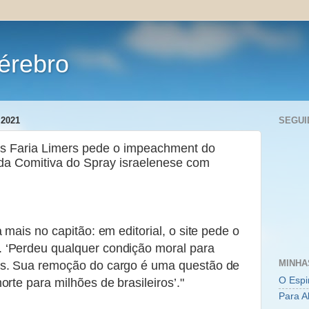
érebro
2021
SEGUI
dos Faria Limers pede o impeachment do
 da Comitiva do Spray israelenese com
 mais no capitão: em editorial, o site pede o
 ‘Perdeu qualquer condição moral para
MINHA
ís. Sua remoção do cargo é uma questão de
O Espi
rte para milhões de brasileiros’."
Para A