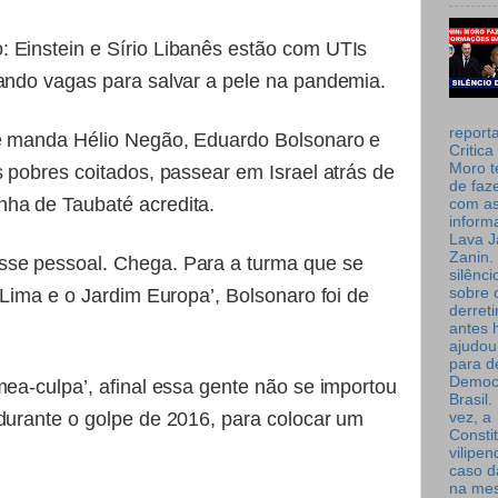
 Einstein e Sírio Libanês estão com UTIs
rando vagas para salvar a pele na pandemia.
report
te manda Hélio Negão, Eduardo Bolsonaro e
Critica
Moro t
s pobres coitados, passear em Israel atrás de
de faz
ha de Taubaté acredita.
com a
inform
Lava J
Zanin. 
sse pessoal. Chega. Para a turma que se
silênc
sobre 
a Lima e o Jardim Europa’, Bolsonaro foi de
derret
antes 
ajudou
para de
Democ
mea-culpa’, afinal essa gente não se importou
Brasil
 durante o golpe de 2016, para colocar um
vez, a
Consti
vilipe
caso d
na me