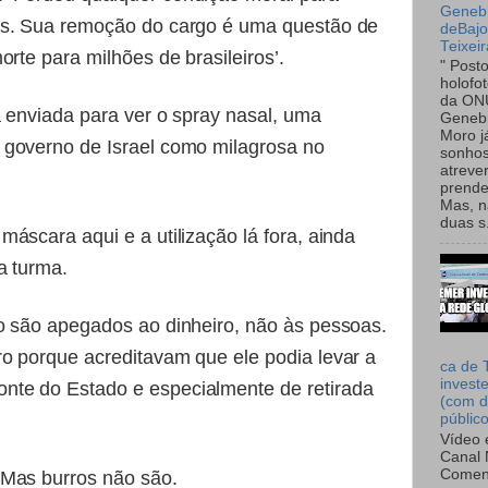
Genebr
ís. Sua remoção do cargo é uma questão de
deBaj
Teixeir
orte para milhões de brasileiros’.
" Post
holofo
da ON
a enviada para ver o spray nasal, uma
Genebr
Moro 
 governo de Israel como milagrosa no
sonhos
atreve
prende
Mas, n
duas s.
áscara aqui e a utilização lá fora, ainda
a turma.
o são apegados ao dinheiro, não às pessoas.
o porque acreditavam que ele podia levar a
ca de 
invest
te do Estado e especialmente de retirada
(com d
públic
Vídeo 
Canal 
Comen
 Mas burros não são.