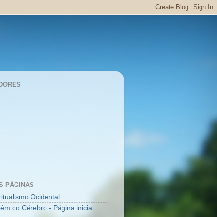
DORES
S PÁGINAS
ritualismo Ocidental
lém do Cérebro - Página inicial