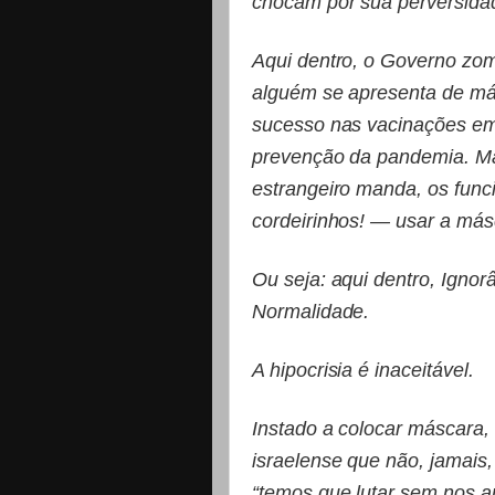
chocam por sua perversida
Aqui dentro, o Governo zomb
alguém se apresenta de má
sucesso nas vacinações e
prevenção da pandemia. Ma
estrangeiro manda, os func
cordeirinhos! — usar a má
Ou seja: aqui dentro, Ignor
Normalidade.
A hipocrisia é inaceitável.
Instado a colocar máscara, 
israelense que não, jamais,
“temos que lutar sem nos a