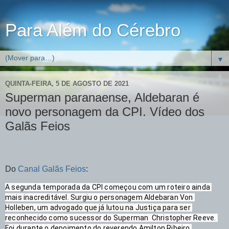
Para Além do Cérebro
▼
QUINTA-FEIRA, 5 DE AGOSTO DE 2021
Superman paranaense, Aldebaran é
novo personagem da CPI. Vídeo dos
Galãs Feios
Do
Canal Galãs Feios
:
A segunda temporada da CPI começou com um roteiro ainda 
mais inacreditável. Surgiu o personagem Aldebaran Von 
Holleben, um advogado que já lutou na Justiça para ser 
reconhecido como sucessor do Superman  Christopher Reeve. 
Foi durante o depoimento do reverendo Amilton Ribeiro.