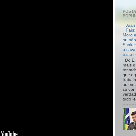
POST
POPU
Juan 
País:
Moro e
ou não
Shakes
o cava
triste f
Do El 
mais q
tentad
que ag
trabal
as emp
se cor
verdad
tudo le.