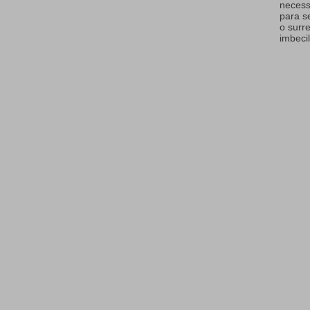
necess
para s
o surr
imbecil