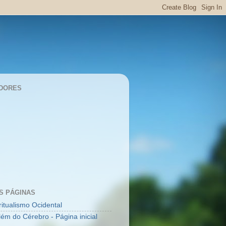
DORES
S PÁGINAS
ritualismo Ocidental
lém do Cérebro - Página inicial