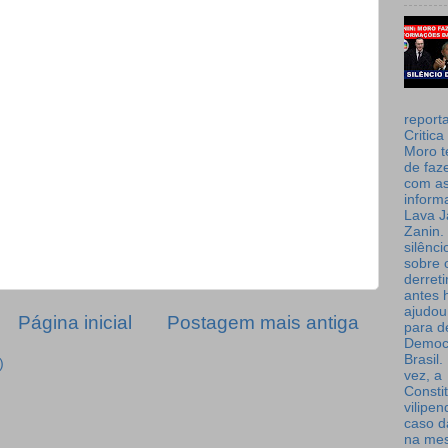
report
Critica
Moro t
de faz
com a
inform
Lava J
Zanin. 
silênc
sobre 
derret
antes 
ajudou
Página inicial
Postagem mais antiga
para de
Democ
Brasil
)
vez, a
Consti
vilipe
caso d
na me