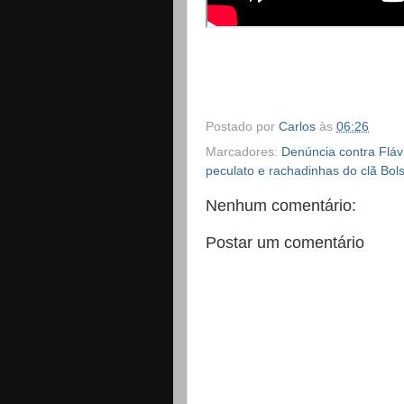
Postado por
Carlos
às
06:26
Marcadores:
Denúncia contra Flávi
peculato e rachadinhas do clã Bol
Nenhum comentário:
Postar um comentário