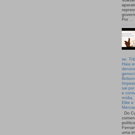
Volks
aparat
repres
governo
Por ...
se: Tri
Haia a
denúnc
genocí
Bolson
Impea
sai por
e coni
mídia, 
Elite e
Merca
Do Ca
coment
polític
Fernan
uma im