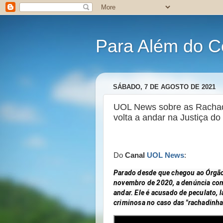
Para Além do C
SÁBADO, 7 DE AGOSTO DE 2021
UOL News sobre as Rachadi
volta a andar na Justiça do
Do
Canal
UOL News
:
Parado desde que chegou ao Órgão 
novembro de 2020, a denúncia cont
andar. Ele é acusado de peculato, 
criminosa no caso das "rachadinha