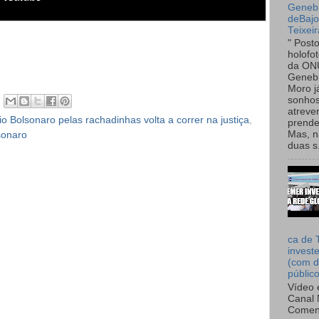
Genebr
deBaj
Teixeir
" Post
holofo
da ON
Genebr
Moro 
sonhos
atreve
o Bolsonaro pelas rachadinhas volta a correr na justiça
,
prende
Mas, n
sonaro
duas s.
ca de 
invest
(com d
públic
Vídeo 
Canal 
Comen