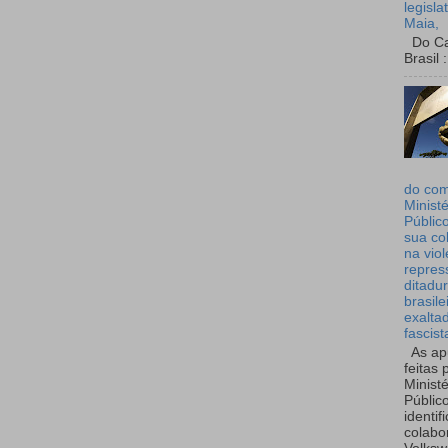
legisla
Maia,
Do Can
Brasil :
do co
Ministé
Públic
sua co
na viol
repres
ditadur
brasile
exalta
fascist
As ap
feitas 
Ministé
Públic
identif
colabo