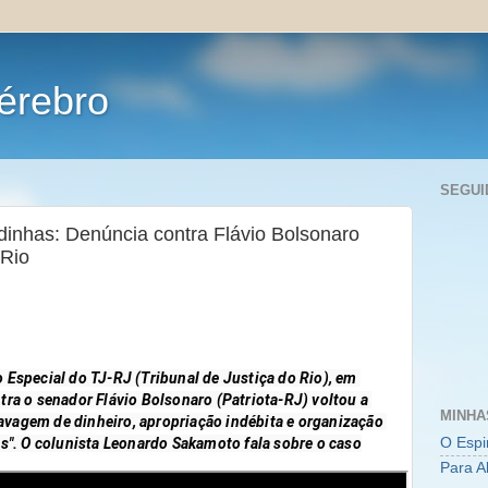
érebro
SEGUI
nhas: Denúncia contra Flávio Bolsonaro
 Rio
Especial do TJ-RJ (Tribunal de Justiça do Rio), em 
ra o senador Flávio Bolsonaro (Patriota-RJ) voltou a 
MINHA
lavagem de dinheiro, apropriação indébita e organização 
O Espi
s". O colunista Leonardo Sakamoto fala sobre o caso
Para A