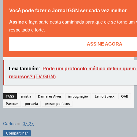
Você pode fazer o Jornal GGN ser cada vez melhor.
Assine
e faça parte desta caminhada para que ele se torne um
respeitado e forte.
ASSINE AGORA
Leia também:
Pode um protocolo médico definir quem v
recursos? (TV GGN)
TAGS
anistia
Damares Alves
impugnação
Lenio Streck
OAB
Parecer
portaria
presos políticos
Carlos
às
07:27
Compartilhar