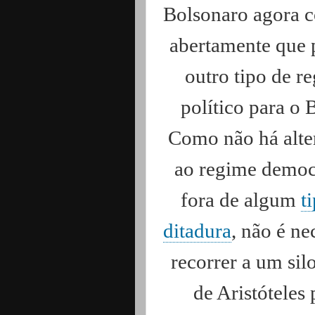
Bolsonaro agora c
abertamente que 
outro tipo de r
político para o B
Como não há alte
ao regime democ
fora de algum
t
ditadura
, não é ne
recorrer a um si
de Aristóteles 