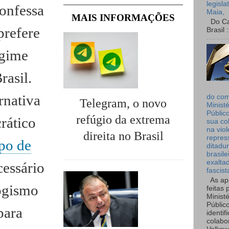
legisla
onfessa
Maia,
MAIS INFORMAÇÕES
Do Can
prefere
Brasil :
egime
rasil.
rnativa
do co
Telegram, o novo
Ministé
Públic
refúgio da extrema
rático
sua co
na viol
direita no Brasil
repres
ipo de
ditadur
brasile
exalta
cessário
fascist
As ap
logismo
feitas 
Ministé
Públic
para
identif
colabo