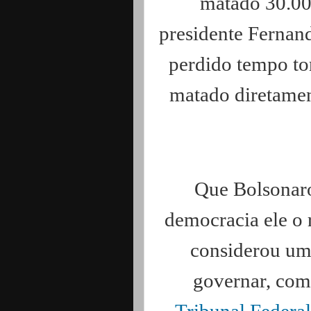
matado 30.000
presidente Fernan
perdido tempo to
matado diretamen
Que Bolsonaro
democracia ele o
considerou um 
governar, com