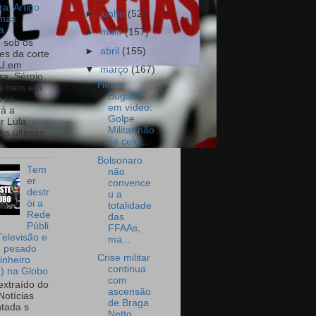
a. Artigo
►
junho
(52)
onas
a
►
maio
(157)
o sob os
►
abril
(155)
tes da corte
U em
▼
março
(167)
a, Sérgio
Henry
já nem em
Bugalho,
 se
em vídeo:
rá a
Golpe
r Lula.
Militar não
as últimas
se cele...
..
Bolsonaro
Tem
não
er
convence
destr
u a
ói a
totalidade
Rede
das
Públi
FFAAs,
Televisão e
ma...
e pesado
Crise militar
inheiro
continua
o) na Globo
com
extraído do
ascensão
Notícias
de Braga
tada s
Netto...