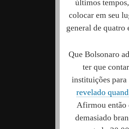
últimos tempos,
colocar em seu l
general de quatro e
Que Bolsonaro ad
ter que conta
instituições par
revelado quand
Afirmou então q
demasiado brand