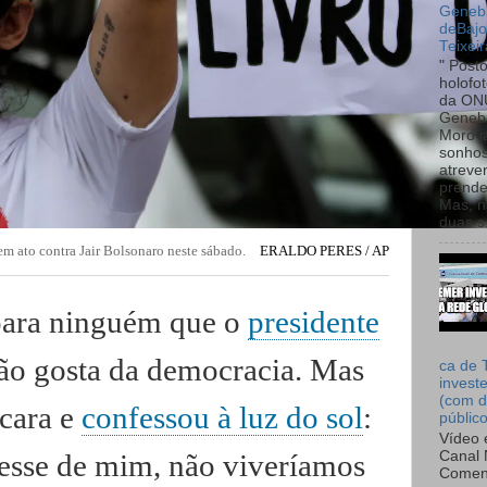
Genebr
deBaj
Teixeir
" Post
holofo
da ON
Genebr
Moro 
sonhos
atreve
prende
Mas, n
duas s.
em ato contra Jair Bolsonaro neste sábado.
ERALDO PERES / AP
para ninguém que o
presidente
o gosta da democracia. Mas
ca de 
invest
(com d
scara e
confessou à luz do sol
:
públic
Vídeo 
Canal 
esse de mim, não viveríamos
Comen