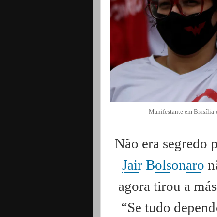
Manifestante em Brasília 
Não era segredo 
Jair Bolsonaro
nã
agora tirou a má
“Se tudo depend