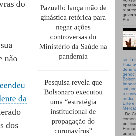
Volks
avras do
aparat
Pazuello lança mão de
repres
governo
ginástica retórica para
Por ...
negar ações
controversas do
 sua
Ministério da Saúde na
pandemia
e não
se: Tri
Haia a
denúnc
genocí
Bolson
Pesquisa revela que
eendeu
Impea
sai por
Bolsonaro executou
e coni
dente da
mídia, 
uma “estratégia
Elite e
Merca
derado
institucional de
Do Ca
coment
propagação do
s dos
polític
Fernan
coronavírus”
uma im