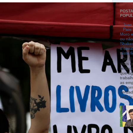
POST
POPU
Juan 
País:
Moro e
ou não
Shakes
o cava
triste f
Do El 
mais q
tentad
que ag
trabal
as emp
se cor
verdad
tudo le.