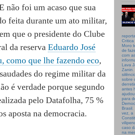
 E não foi um acaso que sua
do feita durante um ato militar,
m que o presidente do Clube
report
Critica
ral da reserva
Eduardo José
Moro t
de faz
com a
u, como que lhe fazendo eco
,
inform
Lava J
Zanin. 
 saudades do regime militar da
silênc
sobre 
derret
 não é verdade porque segundo
antes 
ajudou
lizada pelo Datafolha, 75 %
para de
Democ
Brasil
ros aposta na democracia.
vez, a
Consti
vilipe
caso d
na me