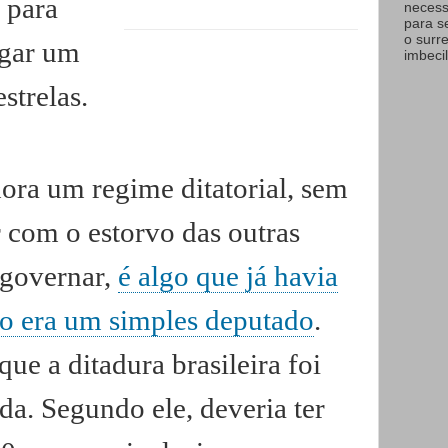
 para
necess
para s
o surr
ugar um
imbecil
strelas.
ora um regime ditatorial, sem
r com o estorvo das outras
a governar,
é algo que já havia
o era um simples deputado
.
ue a ditadura brasileira foi
a. Segundo ele, deveria ter