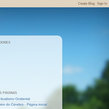
DORES
S PÁGINAS
ritualismo Ocidental
lém do Cérebro - Página inicial