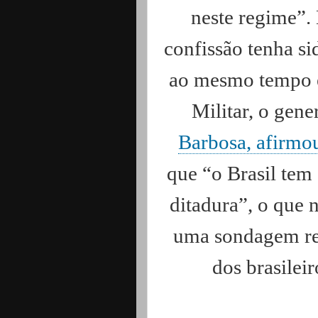
neste regime”.
confissão tenha si
ao mesmo tempo e
Militar, o gene
Barbosa, afirmo
que “o Brasil tem
ditadura”, o que
uma sondagem rea
dos brasilei