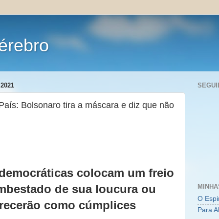
érebro
2021
SEGUI
 País: Bolsonaro tira a máscara e diz que não
 democráticas colocam um freio
mbestado de sua loucura ou
MINHA
O Espi
recerão como cúmplices
Para A