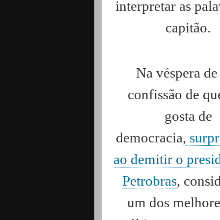
interpretar as pal
capitão.
Na véspera de
confissão de qu
gosta de
democracia,
surpr
ao demitir o presi
Petrobras
, consi
um dos melhore