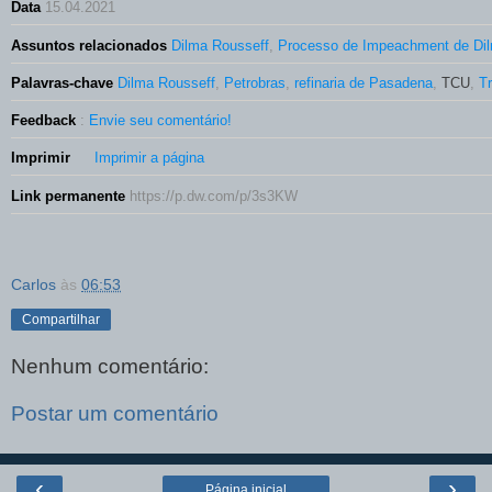
Data
15.04.2021
Assuntos relacionados
Dilma Rousseff
,
Processo de Impeachment de Di
Palavras-chave
Dilma Rousseff
,
Petrobras
,
refinaria de Pasadena
,
TCU
,
T
Feedback
:
Envie seu comentário!
Imprimir
Imprimir a página
Link permanente
https://p.dw.com/p/3s3KW
Carlos
às
06:53
Compartilhar
Nenhum comentário:
Postar um comentário
‹
›
Página inicial