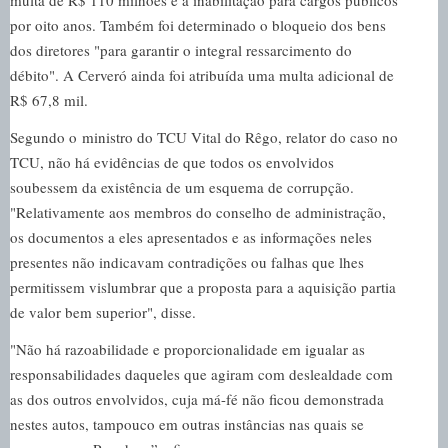
multa de R$ 110 milhões e à inabilitação para cargos públicos
por oito anos. Também foi determinado o bloqueio dos bens
dos diretores "para garantir o integral ressarcimento do
débito". A Cerveró ainda foi atribuída uma multa adicional de
R$ 67,8 mil.
Segundo o ministro do TCU Vital do Rêgo, relator do caso no
TCU, não há evidências de que todos os envolvidos
soubessem da existência de um esquema de corrupção.
"Relativamente aos membros do conselho de administração,
os documentos a eles apresentados e as informações neles
presentes não indicavam contradições ou falhas que lhes
permitissem vislumbrar que a proposta para a aquisição partia
de valor bem superior", disse.
"Não há razoabilidade e proporcionalidade em igualar as
responsabilidades daqueles que agiram com deslealdade com
as dos outros envolvidos, cuja má-fé não ficou demonstrada
nestes autos, tampouco em outras instâncias nas quais se