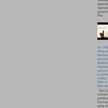
Volks
aparat
repres
governo
Por ...
se: Tri
Haia a
denúnc
genocí
Bolson
Impea
sai por
e coni
mídia, 
Elite e
Merca
Do Ca
coment
polític
Fernan
uma im