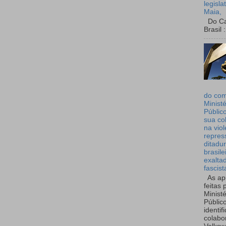
legisla
Maia,
Do Can
Brasil :
do co
Ministé
Públic
sua co
na viol
repres
ditadur
brasile
exalta
fascist
As ap
feitas 
Ministé
Públic
identif
colabo