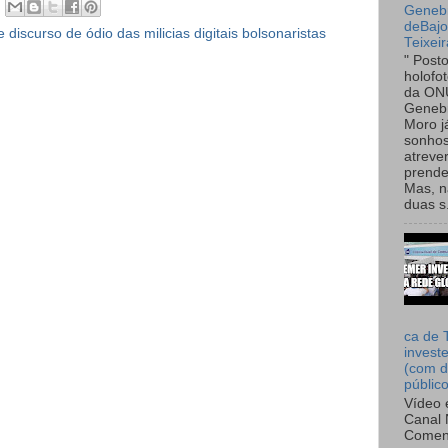
Genebr
deBaj
 discurso de ódio das milicias digitais bolsonaristas
Teixeir
" Post
holofo
da ON
Genebr
Moro 
sonhos
atreve
prende
Mas, n
duas s.
ca de 
invest
(com d
públic
Vídeo 
Canal 
Comen