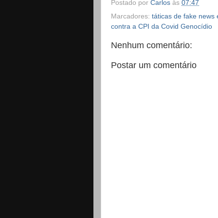
Postado por
Carlos
às
07:47
Marcadores:
táticas de fake news e
contra a CPI da Covid Genocídio
Nenhum comentário:
Postar um comentário