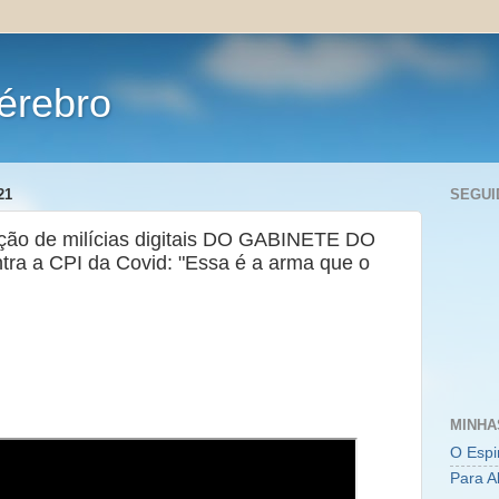
érebro
21
SEGUI
ção de milícias digitais DO GABINETE DO
 a CPI da Covid: "Essa é a arma que o
MINHA
O Espi
Para A