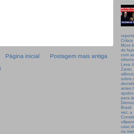
report
Critica
Moro t
de faz
com a
Página inicial
Postagem mais antiga
inform
Lava J
)
Zanin. 
silênc
sobre 
derret
antes 
ajudou
para de
Democ
Brasil
vez, a
Consti
vilipe
caso d
na me