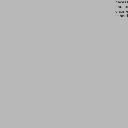
necess
para s
o surr
imbecil