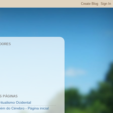
DORES
S PÁGINAS
ritualismo Ocidental
lém do Cérebro - Página inicial