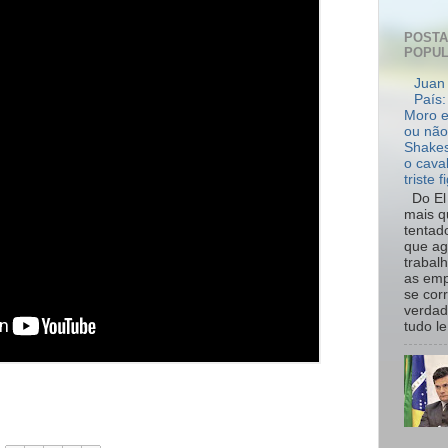
POST
POPU
Juan 
País:
Moro e
ou não
Shakes
o cava
triste f
Do El 
mais q
tentad
que ag
trabal
as emp
se cor
verdad
tudo le.