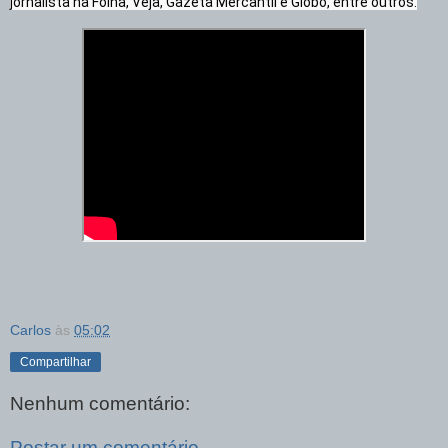
jornalista na Folha, Veja, Gazeta Mercantil e Globo, entre outros.
Carlos
às
05:02
Compartilhar
Nenhum comentário:
Postar um comentário