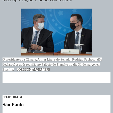
O presidentes da Câmara, Arthur Lira, e do Senado, Rodrigo Pacheco, dão
declarações após reunião no Palácio do Planalto no dia 31 de março, em
Brasília.
JOÉDSON ALVES / EFE
FELIPE BETIM
São Paulo