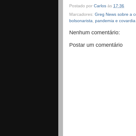
Postado por
Carlos
às
17:36
Marcadores:
Greg News sobre a c
bolsonarista
,
pandemia e covardia
Nenhum comentário:
Postar um comentário