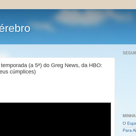
érebro
SEGUI
 temporada (a 5ª) do Greg News, da HBO:
eus cúmplices)
MINHA
O Espi
Para A