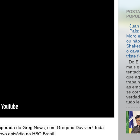
POST
POPU
Juan 
País:
Moro e
ou não
Shakes
o cava
triste f
Do El 
mais q
tentad
que ag
trabal
as emp
se cor
verdad
tudo le.
emporada do Greg News, com Gregorio Duvivier! Toda 
ovo episódio na HBO Brasil. 