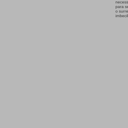
necess
para s
o surr
imbecil