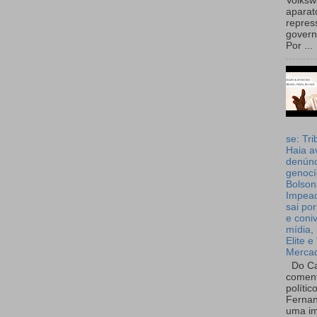
Volks
aparat
repres
governo
Por ...
se: Tri
Haia a
denúnc
genocí
Bolson
Impea
sai por
e coni
mídia, 
Elite e
Merca
Do Ca
coment
polític
Fernan
uma im