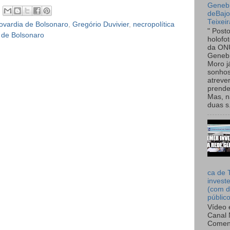
Genebr
deBaj
Teixeir
ovardia de Bolsonaro
,
Gregório Duvivier
,
necropolítica
" Post
 de Bolsonaro
holofo
da ON
Genebr
Moro 
sonhos
atreve
prende
Mas, n
duas s.
ca de 
invest
(com d
públic
Vídeo 
Canal 
Comen