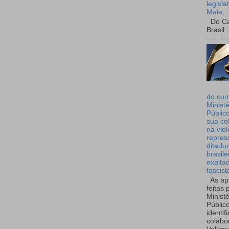
legisla
Maia,
Do Can
Brasil :
do co
Ministé
Públic
sua co
na viol
repres
ditadur
brasile
exalta
fascist
As ap
feitas 
Ministé
Públic
identif
colabo