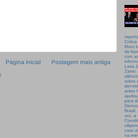
report
Critica
Moro t
de faz
com a
Página inicial
Postagem mais antiga
inform
Lava J
Zanin. 
)
silênc
sobre 
derret
antes 
ajudou
para de
Democ
Brasil
vez, a
Consti
vilipe
caso d
na me