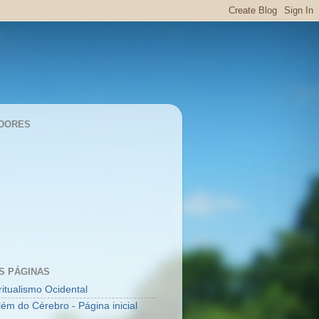
DORES
S PÁGINAS
ritualismo Ocidental
lém do Cérebro - Página inicial