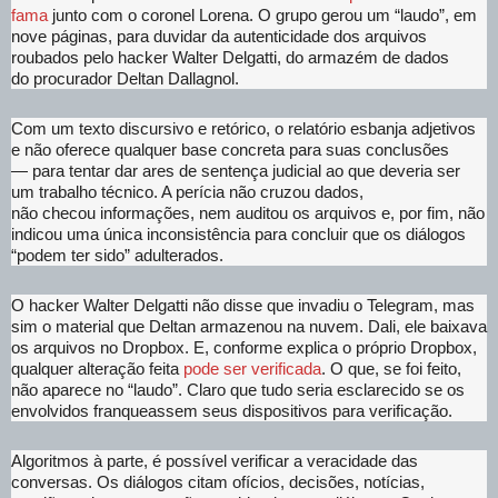
fama
junto com o coronel Lorena. O grupo gerou um “laudo”, em
nove páginas, para duvidar da autenticidade dos arquivos
roubados pelo hacker Walter Delgatti, do armazém de dados
do procurador Deltan Dallagnol.
Com um texto discursivo e retórico, o relatório esbanja adjetivos
e não oferece qualquer base concreta para suas conclusões
— para tentar dar ares de sentença judicial ao que deveria ser
um trabalho técnico. A perícia não cruzou dados,
não checou informações, nem auditou os arquivos e, por fim, não
indicou uma única inconsistência para concluir que os diálogos
“podem ter sido” adulterados.
O hacker Walter Delgatti não disse que invadiu o Telegram, mas
sim o material que Deltan armazenou na nuvem. Dali, ele baixava
os arquivos no Dropbox. E, conforme explica o próprio Dropbox,
qualquer alteração feita
pode ser verificada
. O que, se foi feito,
não aparece no “laudo”. Claro que tudo seria esclarecido se os
envolvidos franqueassem seus dispositivos para verificação.
Algoritmos à parte, é possível verificar a veracidade das
conversas. Os diálogos citam ofícios, decisões, notícias,