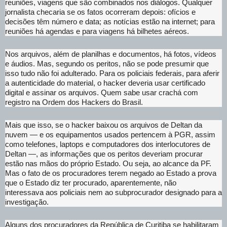
reuniões, viagens que são combinados nos diálogos. Qualquer
jornalista checaria se os fatos ocorreram depois: ofícios e
decisões têm número e data; as notícias estão na internet; para
reuniões há agendas e para viagens há bilhetes aéreos.
Nos arquivos, além de planilhas e documentos, há fotos, vídeos
e áudios. Mas, segundo os peritos, não se pode presumir que
isso tudo não foi adulterado. Para os policiais federais, para aferir
a autenticidade do material, o hacker deveria usar certificado
digital e assinar os arquivos. Quem sabe usar crachá com
registro na Ordem dos Hackers do Brasil.
Mais que isso, se o hacker baixou os arquivos de Deltan da
nuvem — e os equipamentos usados pertencem à PGR, assim
como telefones, laptops e computadores dos interlocutores de
Deltan —, as informações que os peritos deveriam procurar
estão nas mãos do próprio Estado. Ou seja, ao alcance da PF.
Mas o fato de os procuradores terem negado ao Estado a prova
que o Estado diz ter procurado, aparentemente, não
interessava aos policiais nem ao subprocurador designado para a
investigação.
Alguns dos procuradores da República de Curitiba se habilitaram