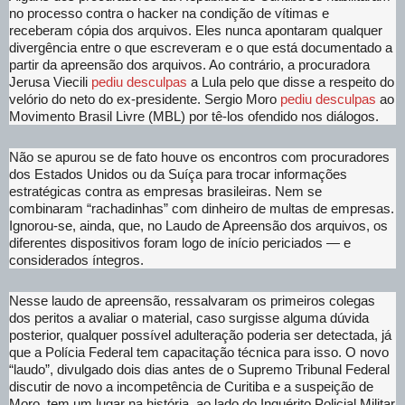
no processo contra o hacker na condição de vítimas e
receberam cópia dos arquivos. Eles nunca apontaram qualquer
divergência entre o que escreveram e o que está documentado a
partir da apreensão dos arquivos. Ao contrário, a procuradora
Jerusa Viecili
pediu desculpas
a Lula pelo que disse a respeito do
velório do neto do ex-presidente. Sergio Moro
pediu desculpas
ao
Movimento Brasil Livre (MBL) por tê-los ofendido nos diálogos.
Não se apurou se de fato houve os encontros com procuradores
dos Estados Unidos ou da Suíça para trocar informações
estratégicas contra as empresas brasileiras. Nem se
combinaram “rachadinhas” com dinheiro de multas de empresas.
Ignorou-se, ainda, que, no Laudo de Apreensão dos arquivos, os
diferentes dispositivos foram logo de início periciados — e
considerados íntegros.
Nesse laudo de apreensão, ressalvaram os primeiros colegas
dos peritos a avaliar o material, caso surgisse alguma dúvida
posterior, qualquer possível adulteração poderia ser detectada, já
que a Polícia Federal tem capacitação técnica para isso. O novo
“laudo”, divulgado dois dias antes de o Supremo Tribunal Federal
discutir de novo a incompetência de Curitiba e a suspeição de
Moro, tem um lugar na história, ao lado do Inquérito Policial Militar