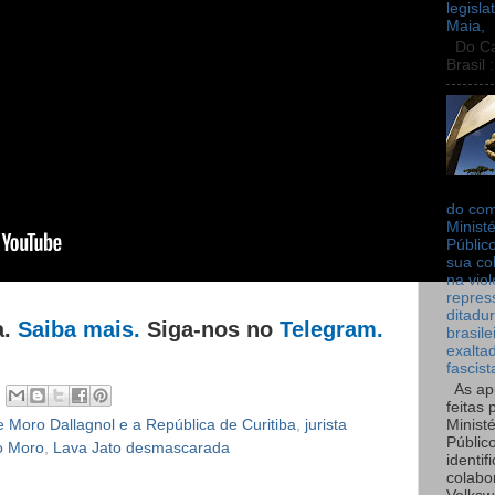
legisla
Maia,
Do Can
Brasil :
do co
Ministé
Públic
sua co
na viol
repres
ditadur
a.
Saiba mais.
Siga-nos no
Telegram.
brasile
exalta
fascist
As ap
feitas 
e Moro Dallagnol e a República de Curitiba
,
jurista
Ministé
Públic
o Moro
,
Lava Jato desmascarada
identif
colabo