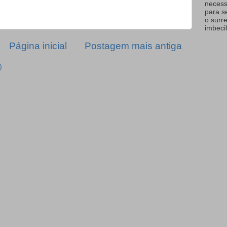
necess
para s
o surr
imbecil
Página inicial
Postagem mais antiga
)