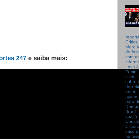
report
Critica
Moro t
de faz
com a
ortes 247
e saiba mais:
inform
Lava J
Zanin. 
silênc
sobre 
derret
antes 
ajudou
para de
Democ
Brasil
vez, a
Consti
vilipe
caso d
na me