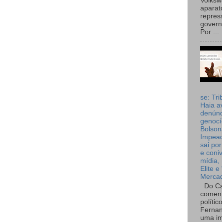
Volks
aparat
repres
governo
Por ...
se: Tri
Haia a
denúnc
genocí
Bolson
Impea
sai por
e coni
mídia, 
Elite e
Merca
Do Ca
coment
polític
Fernan
uma im