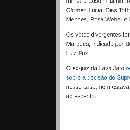
ministro Edson Fachin, 
Cármen Lúcia, Dias Toff
Mendes, Rosa Weber e L
Os votos divergentes fo
Marques, indicado por B
Luiz Fux.
O ex-juiz da Lava Jato
r
sobre a decisão do Sup
nesse caso, nem estava
acrescentou.