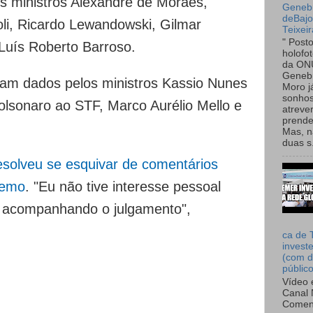
os ministros Alexandre de Moraes,
Genebr
deBaj
oli, Ricardo Lewandowski, Gilmar
Teixeir
" Post
uís Roberto Barroso.
holofo
da ON
Genebr
ram dados pelos ministros Kassio Nunes
Moro 
sonhos
olsonaro ao STF, Marco Aurélio Mello e
atreve
prende
Mas, n
duas s.
esolveu se esquivar de comentários
remo
. "Eu não tive interesse pessoal
 acompanhando o julgamento",
ca de 
invest
(com d
públic
Vídeo 
Canal 
Comen