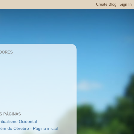
DORES
S PÁGINAS
ritualismo Ocidental
lém do Cérebro - Página inicial