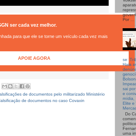
Volks
aparat
repres
governo
Por ...
GGN ser cada vez melhor.
nhada para que ele se torne um veículo cada vez mais
APOIE AGORA
se: Tri
Haia a
denúnc
genocí
Bolson
Impea
sai por
e coni
alsificações de documentos pelo militarizado Ministério
mídia, 
falsificação de documentos no caso Covaxin
Elite e
Merca
Do Ca
coment
polític
Fernan
uma im