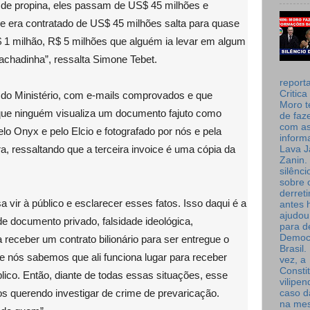
de propina, eles passam de US$ 45 milhões e
ue era contratado de US$ 45 milhões salta para quase
1 milhão, R$ 5 milhões que alguém ia levar em algum
rachadinha”, ressalta Simone Tebet.
report
Critica
do Ministério, com e-mails comprovados e que
Moro t
que ninguém visualiza um documento fajuto como
de faz
com a
 Onyx e pelo Elcio e fotografado por nós e pela
inform
, ressaltando que a terceira invoice é uma cópia da
Lava J
Zanin. 
.
silênc
sobre 
derret
a vir à público e esclarecer esses fatos. Isso daqui é a
antes 
ajudou
de documento privado, falsidade ideológica,
para de
Democ
receber um contrato bilionário para ser entregue o
Brasil
e nós sabemos que ali funciona lugar para receber
vez, a
Consti
lico. Então, diante de todas essas situações, esse
vilipe
s querendo investigar de crime de prevaricação.
caso d
na me