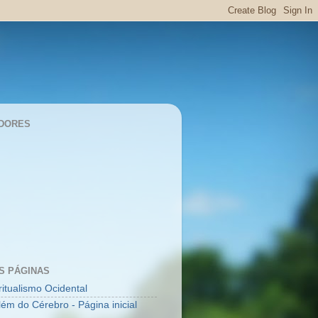
DORES
S PÁGINAS
ritualismo Ocidental
lém do Cérebro - Página inicial