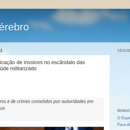
érebro
21
SEGUI
ficação de invoices no escândalo das
úde militarizado
ros e de crimes cometidos por autoridades em
xin
MINHA
O Espi
Para A