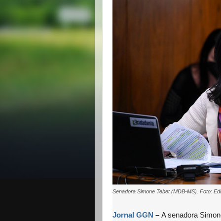
Senadora Simone Tebet (MDB-MS). Foto: Edi
Jornal GGN
–
A senadora Simon