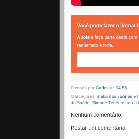
Você pode fazer o Jornal 
Apoie
e faça parte desta cami
respeitado e forte.
Postado por
Carlos
às
04:58
Marcadores:
máfia das vacinas e f
da Saúde
,
Simone Tebet ostrou a 
Nenhum comentário:
Postar um comentário