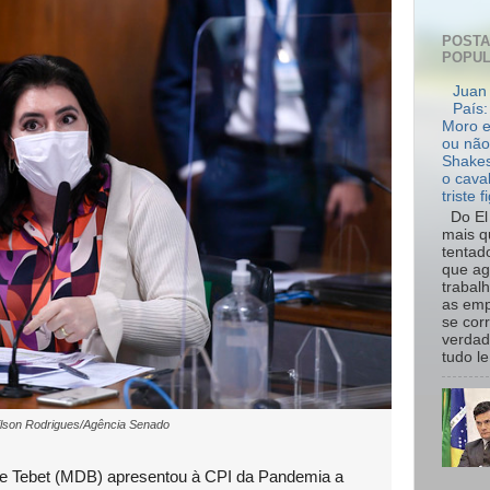
POST
POPU
Juan 
País:
Moro e
ou não
Shakes
o cava
triste f
Do El 
mais q
tentad
que ag
trabal
as emp
se cor
verdad
tudo le.
lson Rodrigues/Agência Senado
e Tebet (MDB) apresentou à CPI da Pandemia a