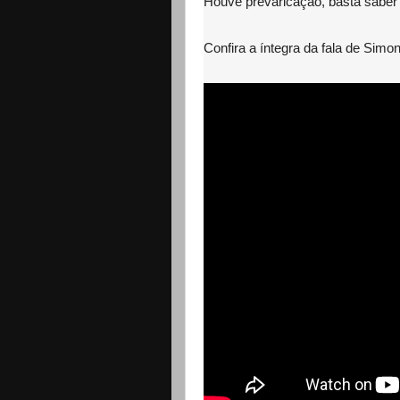
Houve prevaricação, basta saber
Confira a íntegra da fala de Simo