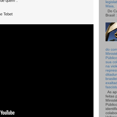
 de quem”.
legisla
Maia,
Do Can
ne Tebet
Brasil :
do co
Ministé
Públic
sua co
na viol
repres
ditadur
brasile
exalta
fascist
As ap
feitas 
Ministé
Públic
identif
colabo