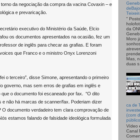
Genebr
torno da negociação da compra da vacina Covaxin – e
deBaj
ológica e prevaricação.
Teixeir
" Post
holofo
cretário executivo do Ministério da Saúde, Elcio
da ON
Genebr
rafou os documentos apresentados na ocasião, fez um
Moro 
sonhos
ofessor de inglês para checar as grafias. E foram
atreve
voices que Franco e o ministro Onyx Lorenzoni
prende
Mas, n
duas s.
fei o terceiro”, disse Simone, apresentando o primeiro
lo governo, mas sem erros de grafias em inglês e
ue o documento foi escaneado por fax. “O dito
s e não há marcas de scanner/fax. Poderiam dizer
ca de 
? O documento verdadeiro tem clara comprovação de
invest
(com d
Nós estamos falando de falsidade ideológica formulada
públic
Vídeo 
Canal 
Comen