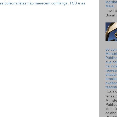
legisla
res bolsonaristas não merecem confiança
,
TCU e as
Maia,
Do Can
Brasil :
do co
Ministé
Públic
sua co
na viol
repres
ditadur
brasile
exalta
fascist
As ap
feitas 
Ministé
Públic
identif
colabo