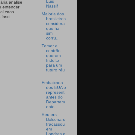
Luis
ária análise
Nassif
e entender
eal caos
Maioria dos
-fasci...
brasileiros
considera
que há
sim
corru...
Temer e
centrão
querem
Indulto
para um
futuro réu
...
Embaixada
dos EUA e
represent
antes do
Departam
ento...
Reuters:
Bolsonaro
fracassou
em
Londres e