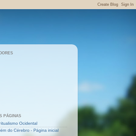
DORES
S PÁGINAS
ritualismo Ocidental
lém do Cérebro - Página inicial