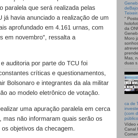
Genebr
 paralela que será realizada pelas
deBaj
Teixeir
já havia anunciado a realização de um
" Post
holofo
ais aprofundado em 4.161 urnas, com
da ON
Genebr
os em novembro”, ressalta a
Moro 
sonhos
atreve
prende
Mas, n
 auditoria por parte do TCU foi
duas s.
constantes críticas e questionamentos,
ir Bolsonaro e integrantes da ala militar
ão ao modelo eletrônico de votação.
ca de 
realizar uma apuração paralela em cerca
invest
(com d
s, mas não informaram quais serão os
públic
Vídeo 
em os objetivos da checagem.
Canal 
Comen