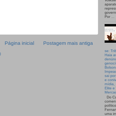
Volks
aparat
repres
governo
Por ...
Página inicial
Postagem mais antiga
se: Tri
)
Haia a
denúnc
genocí
Bolson
Impea
sai por
e coni
mídia, 
Elite e
Merca
Do Ca
coment
polític
Fernan
uma im