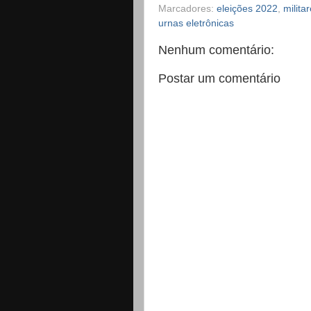
Marcadores:
eleições 2022
,
milita
urnas eletrônicas
Nenhum comentário:
Postar um comentário