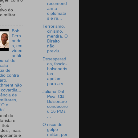
wagen com o
recomend
o
am a
sivo do
diplomata
 militar.
s e re...
Terrorismo,
Bob
cinismo,
Fern
mentira. O
ande
Direito
s, em
não
vídeo
previu...
análi
Desesperad
bunal de
os, fascio-
valia
bolsonaris
ia de
tas
dio contra
apelam
aro.
para a v...
chment não
 covardia...
Juliana Dal
vência de
Piva: Clã
militares,
Bolsonaro
 "O o
condecoro
do"
u 16 PMs
nal do
...
arista e
O risco do
o Bob
golpe
des , mais
militar, por
portante e