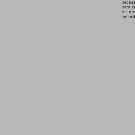
necess
para s
o surr
imbecil