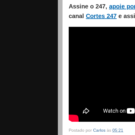
Assine o 247,
apoie po
canal
Cortes 247
e ass
Postado por
Carlos
às
05:21