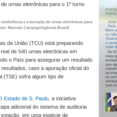
POST
POPU
conferência e a lacração de urnas eletrônicas para
Juan 
País:
(Foto: Marcelo Camargo/Agência Brasil)
Moro e
ou não
Shakes
tas da União (TCU) está preparando
o cava
triste f
real de 540 urnas eletrônicas em
Do El 
mais q
todo o País para assegurar um resultado
tentad
que ag
resultados, caso a apuração oficial do
trabal
as emp
al (TSE) sofra algum tipo de
se cor
verdad
tudo le.
O Estado de S. Paulo
, a iniciativa
apa adicional do sistema de auditoria
e votação, em uma espécie de