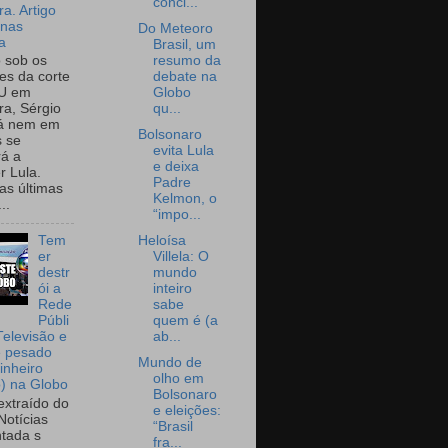
concl...
a. Artigo
onas
Do Meteoro
a
Brasil, um
resumo da
o sob os
debate na
tes da corte
Globo
U em
qu...
a, Sérgio
já nem em
Bolsonaro
 se
evita Lula
rá a
e deixa
r Lula.
Padre
as últimas
Kelmon, o
..
“impo...
Heloísa
Tem
Villela: O
er
mundo
destr
inteiro
ói a
sabe
Rede
quem é (a
Públi
ab...
Televisão e
e pesado
Mundo de
inheiro
olho em
o) na Globo
Bolsonaro
extraído do
e eleições:
Notícias
“Brasil
tada s
fra...