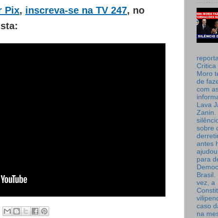
r Pix
,
inscreva-se na TV 247
, no
ista:
report
Critica
Moro t
de faz
com a
inform
Lava J
Zanin. 
silênc
sobre 
derret
antes 
ajudou
para de
Democ
Brasil
vez, a
Consti
vilipe
caso d
na me