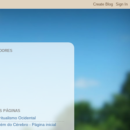
DORES
S PÁGINAS
ritualismo Ocidental
lém do Cérebro - Página inicial