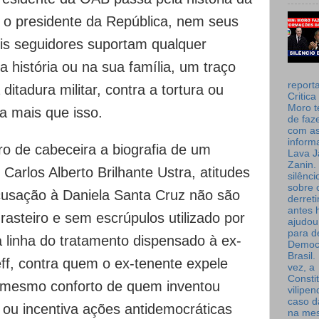
 o presidente da República, nem seus
eis seguidores suportam qualquer
 história ou na sua família, um traço
report
 ditadura militar, contra a tortura ou
Critica
Moro t
a mais que isso.
de faz
com a
inform
o de cabeceira a biografia de um
Lava J
Zanin. 
 Carlos Alberto Brilhante Ustra, atitudes
silênc
sobre 
acusação à Daniela Santa Cruz não são
derret
antes 
 rasteiro e sem escrúpulos utilizado por
ajudou
para de
a linha do tratamento dispensado à ex-
Democ
Brasil
ff, contra quem o ex-tenente expele
vez, a
Consti
 mesmo conforto de quem inventou
vilipe
caso d
 ou incentiva ações antidemocráticas
na me