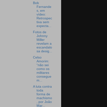
Bob
Fernande
s, em
vídeo:
Retrospec
tiva sem
expecta...
Fotos de
Johnny
Miller
revelam a
escandalo
sa desig...
Celso
Amorim:
“não sei
como os
militares
consegue
m...
A luta contra
toda
forma de
machismo
, por João
Mar...