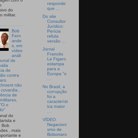
wagen com o
responde
o
que ...
sivo do
 militar.
Do site
Consultor
Jurídico:
Bob
Perícia
Fern
refuta
ande
versão ...
s, em
Jornal
vídeo
Francês
análi
Le Figaro
bunal de
estampa
valia
para a
ia de
Europa "o
dio contra
...
aro.
chment não
No Brasil, a
 covardia...
corrupção
vência de
foi a
militares,
característ
 "O o
ica maior
do"
...
nal do
VÍDEO:
arista e
Negacioni
o Bob
smo de
des , mais
Bolsonaro
portante e