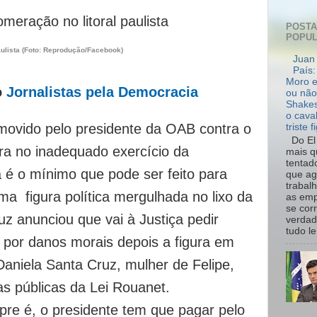
POST
POPU
aulista (Foto: Reprodução/Facebook)
Juan 
País:
Moro e
o
Jornalistas pela Democracia
ou não
Shakes
o cava
movido pelo presidente da OAB contra o
triste f
Do El 
ora no inadequado exercício da
mais q
tentad
a é o mínimo que pode ser feito para
que ag
trabal
a figura política mergulhada no lixo da
as emp
se cor
ruz anunciou que vai à Justiça pedir
verdad
tudo le.
o por danos morais depois a figura em
Daniela Santa Cruz, mulher de Felipe,
as públicas da Lei Rouanet.
re é, o presidente tem que pagar pelo