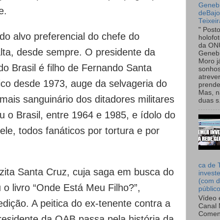
Genebr
e.
deBaj
Teixeir
" Post
do alvo preferencial do chefe do
holofo
da ON
lta, desde sempre. O presidente da
Genebr
Moro 
 Brasil é filho de Fernando Santa
sonhos
atreve
tico desde 1973, auge da selvageria do
prende
Mas, n
 mais sanguinário dos ditadores militares
duas s.
u o Brasil, entre 1964 e 1985, e ídolo do
ele, todos fanáticos por tortura e por
ca de 
lzita Santa Cruz, cuja saga em busca do
invest
(com d
u o livro “Onde Está Meu Filho?”,
públic
Vídeo 
ição. A peitica do ex-tenente contra a
Canal 
Comen
esidente da OAB passa pela história da