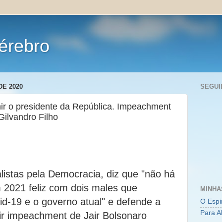
érebro
DE 2020
SEGUI
ir o presidente da República. Impeachment
 Gilvandro Filho
alistas pela Democracia, diz que "não há
021 feliz com dois males que
MINHA
id-19 e o governo atual" e defende a
O Espi
Para A
dir impeachment de Jair Bolsonaro