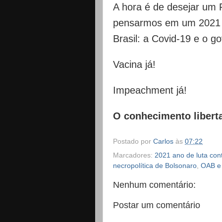
A hora é de desejar um 
pensarmos em um 2021 f
Brasil: a Covid-19 e o go
Vacina já!
Impeachment já!
O conhecimento libert
Postado por
Carlos
às
07:22
Marcadores:
2021 ano de luta con
necropolítica de Bolsonaro
,
OAB e 
Nenhum comentário:
Postar um comentário