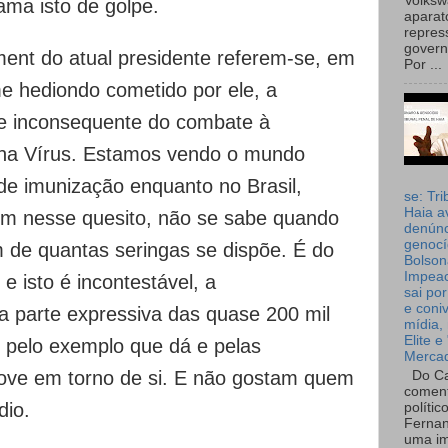
Volks
ma isto de golpe.
aparat
repres
governo
ent do atual presidente referem-se, em
Por ...
me hediondo cometido por ele, a
 e inconsequente do combate à
na Vírus. Estamos vendo o mundo
de imunização enquanto no Brasil,
se: Tri
Haia a
m nesse quesito, não se sabe quando
denúnc
genocí
de quantas seringas se dispõe. É do
Bolson
Impea
e isto é incontestável, a
sai por
e coni
a parte expressiva das quase 200 mil
mídia, 
Elite e
, pelo exemplo que dá e pelas
Merca
ve em torno de si. E não gostam quem
Do Ca
coment
dio.
polític
Fernan
uma im