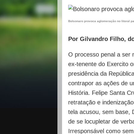
Bolsonaro provoca aglomeração no litoral p
Por Gilvandro Filho, d
O processo penal a ser 
ex-tenente do Exercito 
presidência da Repúblic
contrapor as ações de um
História. Felipe Santa C
retratação e indenizaçã
tela acusou, sem base, 
de se locupletar de verb
Irresponsável como semp