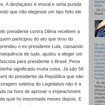
legisla
. A desfaçatez é imoral e seria punida
Maia,
Do Can
ndo que não elegesse um tipo feito ele
Brasil :
lo presidente contra Dilma recebem a
uem participou do ato que tirou do
do co
 prendeu o ex-presidente Lula, cassando
Ministé
Públic
onsequência de tudo, ajudou a eleger um
sua co
na viol
ascista para presidente o Brasil. Pena
repres
ditadur
 tenha significado muita coisa. Já são 58
brasile
exalta
ent do presidente da República que não
fascist
As ap
coragem seletiva do Legislativo não é a
feitas 
Ministé
da na hora de aprovar o impeachment
Públic
identif
da qual foi inocentada meses depois. E
colabo