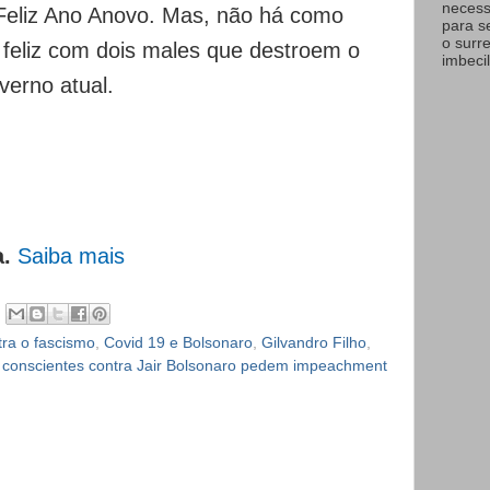
necess
Feliz Ano Anovo. Mas, não há como
para s
o surr
eliz com dois males que destroem o
imbecil
verno atual.
a.
Saiba mais
tra o fascismo
,
Covid 19 e Bolsonaro
,
Gilvandro Filho
,
conscientes contra Jair Bolsonaro pedem impeachment