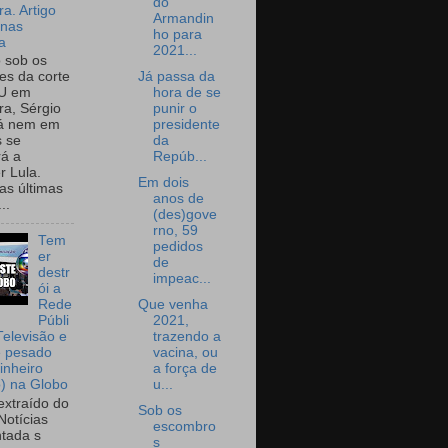
do
a. Artigo
Armandin
onas
ho para
a
2021...
o sob os
Já passa da
tes da corte
hora de se
U em
punir o
a, Sérgio
presidente
já nem em
da
 se
Repúb...
rá a
r Lula.
Em dois
as últimas
anos de
..
(des)gove
rno, 59
Tem
pedidos
er
de
destr
impeac...
ói a
Que venha
Rede
2021,
Públi
trazendo a
Televisão e
vacina, ou
e pesado
a força de
inheiro
u...
o) na Globo
extraído do
Sob os
Notícias
escombro
tada s
s