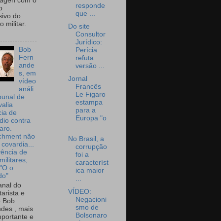
wagen com o
responde
o
que ...
sivo do
 militar.
Do site
Consultor
Jurídico:
Bob
Perícia
Fern
refuta
ande
versão ...
s, em
Jornal
vídeo
Francês
análi
Le Figaro
bunal de
estampa
valia
para a
ia de
Europa "o
dio contra
...
aro.
chment não
No Brasil, a
 covardia...
corrupção
vência de
foi a
militares,
característ
 "O o
ica maior
do"
...
nal do
VÍDEO:
arista e
Negacioni
o Bob
smo de
des , mais
Bolsonaro
portante e