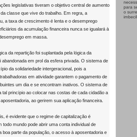
necess
ções legislativas tiveram o objetivo central de aumento
para s
o surr
da classe que vive do trabalho. Em regra, a
imbecil
u, a taxa de crescimento é lenta e o desemprego
ciários da acumulação financeira nunca se igualará à
o desemprego em massa.
ica da repartição foi suplantada pela lógica da
foi abandonada em prol da esfera privada. O sistema de
pio da solidariedade intergeracional, pois a
 trabalhadoras em atividade garantem o pagamento de
ibuintes um dia e se encontram inativos. O sistema de
a tal princípio ao colocar nas costas de cada cidadão a
 aposentadoria, ao gerirem sua aplicação financeira.
is, é evidente que o regime de capitalização é
 todo mundo pode abrir uma conta individual de
a boa parte da população, o acesso à aposentadoria e