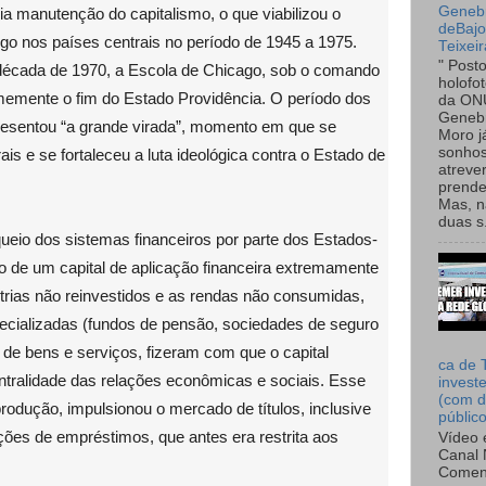
Genebr
ria manutenção do capitalismo, o que viabilizou o
deBaj
 nos países centrais no período de 1945 a 1975.
Teixeir
" Post
 década de 1970, a Escola de Chicago, sob o comando
holofo
memente o fim do Estado Providência. O período dos
da ON
Genebr
esentou “a grande virada”, momento em que se
Moro 
sonhos
ais e se fortaleceu a luta ideológica contra o Estado de
atreve
prende
Mas, n
duas s.
eio dos sistemas financeiros por parte dos Estados-
 de um capital de aplicação financeira extremamente
trias não reinvestidos e as rendas não consumidas,
ecializadas (fundos de pensão, sociedades de seguro
 de bens e serviços, fizeram com que o capital
ca de 
ntralidade das relações econômicas e sociais. Esse
invest
(com d
produção, impulsionou o mercado de títulos, inclusive
públic
ões de empréstimos, que antes era restrita aos
Vídeo 
Canal 
Comen