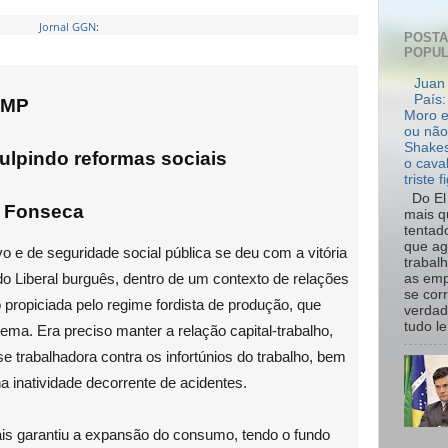
Jornal GGN
:
POST
POPU
Juan 
País:
 MP
Moro e
ou não
Shakes
ulpindo reformas sociais
o cava
triste f
Do El 
a Fonseca
mais q
tentad
que ag
o e de seguridade social pública se deu com a vitória
trabal
do Liberal burguês, dentro de um contexto de relações
as emp
se cor
 propiciada pelo regime fordista de produção, que
verdad
tudo le.
tema. Era preciso manter a relação capital-trabalho,
 trabalhadora contra os infortúnios do trabalho, bem
a inatividade decorrente de acidentes.
ais garantiu a expansão do consumo, tendo o fundo