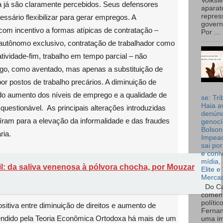
Volks
a já são claramente percebidos. Seus defensores
aparat
repres
ssário flexibilizar para gerar empregos. A
governo
, com incentivo a formas atípicas de contratação –
Por ...
, autônomo exclusivo, contratação de trabalhador como
atividade-fim, trabalho em tempo parcial – não
o, como aventado, mas apenas a substituição de
or postos de trabalho precários. A diminuição de
do aumento dos níveis de emprego e a qualidade de
se: Tri
Haia a
questionável. As principais alterações introduzidas
denúnc
uíram para a elevação da informalidade e das fraudes
genocí
Bolson
ria.
Impea
sai por
e coni
mídia, 
til: da saliva venenosa à pólvora chocha, por Mouzar
Elite e
Merca
Do Ca
coment
polític
sitiva entre diminuição de direitos e aumento de
Fernan
ndido pela Teoria Econômica Ortodoxa há mais de um
uma im