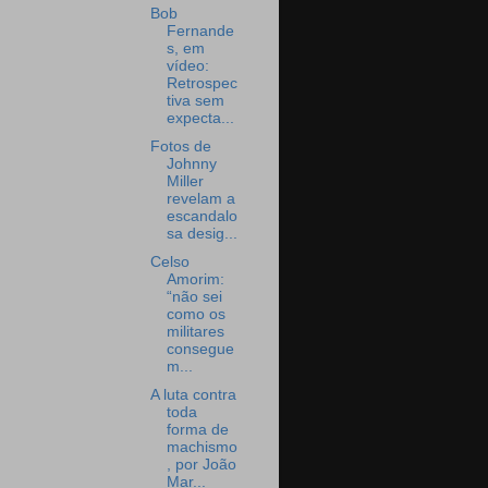
Bob
Fernande
s, em
vídeo:
Retrospec
tiva sem
expecta...
Fotos de
Johnny
Miller
revelam a
escandalo
sa desig...
Celso
Amorim:
“não sei
como os
militares
consegue
m...
A luta contra
toda
forma de
machismo
, por João
Mar...