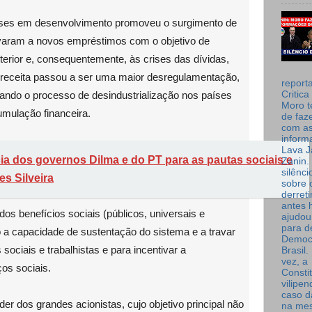
íses em desenvolvimento promoveu o surgimento de
evaram a novos empréstimos com o objetivo de
terior e, consequentemente, às crises das dívidas,
 receita passou a ser uma maior desregulamentação,
report
erando o processo de desindustrialização nos países
Critica
Moro t
umulação financeira.
de faz
com a
inform
Lava J
ia dos governos Dilma e do PT para as pautas sociais e
Zanin. 
silênc
es Silveira
sobre 
derret
antes 
os benefícios sociais (públicos, universais e
ajudou
para de
 a capacidade de sustentação do sistema e a travar
Democ
sociais e trabalhistas e para incentivar a
Brasil
vez, a
os sociais.
Consti
vilipe
caso d
er dos grandes acionistas, cujo objetivo principal não
na me