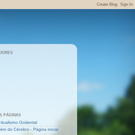
DORES
S PÁGINAS
ritualismo Ocidental
lém do Cérebro - Página inicial