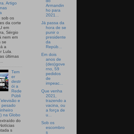
do
a. Artigo
Armandin
onas
ho para
a
2021...
o sob os
Já passa da
tes da corte
hora de se
U em
punir o
a, Sérgio
presidente
já nem em
da
 se
Repúb...
rá a
r Lula.
Em dois
as últimas
anos de
..
(des)gove
rno, 59
Tem
pedidos
er
de
destr
impeac...
ói a
Que venha
Rede
2021,
Públi
trazendo a
Televisão e
vacina, ou
e pesado
a força de
inheiro
u...
o) na Globo
extraído do
Sob os
Notícias
escombro
tada s
s