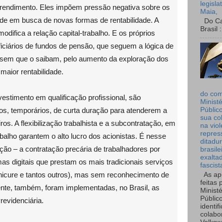
legisla
rendimento. Eles impõem pressão negativa sobre os
Maia,
ade em busca de novas formas de rentabilidade. A
Do Can
Brasil :
odifica a relação capital-trabalho. E os próprios
iciários de fundos de pensão, que seguem a lógica de
, sem que o saibam, pelo aumento da exploração dos
maior rentabilidade.
do co
vestimento em qualificação profissional, são
Ministé
ios, temporários, de curta duração para atenderem a
Públic
sua co
ros. A flexibilização trabalhista e a subcontratação, em
na viol
repres
rabalho garantem o alto lucro dos acionistas. É nesse
ditadur
ção – a contratação precária de trabalhadores por
brasile
exalta
as digitais que prestam os mais tradicionais serviços
fascist
anicure e tantos outros), mas sem reconhecimento de
As ap
feitas 
iente, também, foram implementadas, no Brasil, as
Ministé
Públic
revidenciária.
identif
colabo